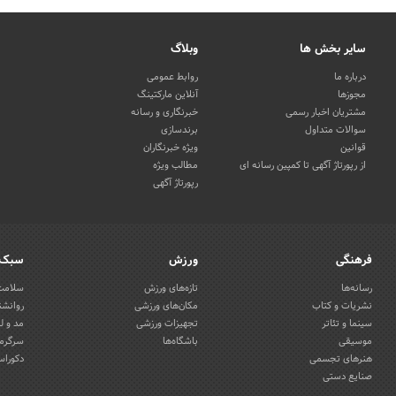
سایر بخش ها
وبلاگ
درباره ما
روابط عمومی
مجوزها
آنلاین مارکتینگ
مشتریان اخبار رسمی
خبرنگاری و رسانه
سوالات متداول
برندسازی
قوانین
ویژه خبرنگاران
از رپورتاژ آگهی تا کمپین رسانه ای
مطالب ویژه
رپورتاژ آگهی
فرهنگی
ورزش
سبک 
رسانه‌ها
تازه‌های ورزش
سلامت 
نشریات و کتاب
مکان‌های ورزشی
روانشن
سینما و تئاتر
تجهیزات ورزشی
مد و ل
موسیقی
باشگاه‌ها
سرگرمی
هنرهای تجسمی
دکوراس
صنایع دستی