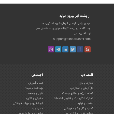
از پشت ابر بیرون بیاید
میدان آزادی، ابتدای اتوبان شهید لشکری، جنب
ایستگاه مترو بیمه، کارخانه نوآوری، ساختمان هم
آوا، اخباررسمی
support@akhbarrasmi.com
اقتصادی
اجتماعی
تجارت و بازار
علم و آموزش
کارآفرینی و استارتاپ
بهداشت و درمان
نفت، انرژی و صنایع وابسته
شهر و جامعه
تجارت الکترونیک و فناوری اطلاعات
حقوقی و قانون
صنعت و تولید
گردشگری و میراث فرهنگی
کسب و کار و خرده فروشی
محیط زیست
صنایع غذایی و کشاورزی
تبلیغات و روابط عمومی