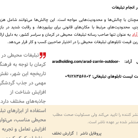
 انجام تبلیغات
همچنان با چالش‌ها و محدودیت‌هایی مواجه است. این چالش‌ها می‌توانند شامل هزینه
ردی، محدودیت‌های مرتبط با مکان‌های قانونی برای بیلبوردها، و رقابت شدید در بازار
راد
به عنوان تنها صاحب رسانه تبلیغات محیطی در کرمان و سراسر کشور، به دلیل ارائه
رین قیمت تابلوهای تبلیغات محیطی را در اختیار صاحبین کسب و کار قرار می‌دهد.
تبلیغات محیطی در
آژانس تبلیغات محیطی آراد: aradholding.com/arad-zarrin-outdoor-
کرمان با توجه به فرهن
تاریخچه این شهر، نقش
 تابلوهای تبلیغاتی: 09128356802
مهمی در جذب گردشگرا
افزایش شناخت از
جاذبه‌های مختلف دارد. 
استفاده از ابزارهای تبل
شر کننده را تایید می‌کند ولی مسئولیت صحت مطلب
محیطی مناسب، می‌توان
نتشر شده بر عهده ناشر است.
افزایش تعامل و تجربه
پروفایل ناشر
گزارش تخلف