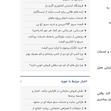
فروشگاه اینترنتی کشاورزی اگری راز
به
ایده های طلایی برای کسب درآمد از اینستاگرام
خدمات سایت انجام پروژه ماهان
ه
قیمت سرور HP/بررسی و خرید سرور اچ پی
هر زبانی، هر زمانی، هر کجا، هر جور که راحتید!
رونمایی از سایت بلوباکس با هدف خدمات پرداخت
سریع با نازلترین قیمت
خرید تلگرام پرمیوم با ارزان ترین قیمت
ت و خدمات
چرا لامپ ال ای دی از لامپ رشته‌ای و کم مصرف بهتر
است؟
چرا پنل های ال ای دی سقفی فروش خوبی دارند؟
نترنتی عمل
اخبار مرتبط با حوزه
نقش فروش سازمانی در افزایش درآمد، اعتبار و
کند. وقتی
توسعه برندها
های بیشتری
طراحی سایت و خدمات سئو حرفه ای در مشهد
از تبلیغات تا همراهی اجتماعی؛ روایت تازه‌ای از