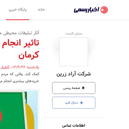
اخبار
خانه
پایگاه خبری
رسمی
-
آثار تبلیغات محیطی 
منتشر کننده:
اخبار
تاثیر انجام
تایید
کرمان
شده
شرکت‌ها،
یک‌شنبه 02/6/26
،
(اخبار
شرکت آراد زرین
کمک کند. وقتی که مردم بیش
سازمان‌ها
خریدهای بیشتری انجام می
و
صفحه رسمی
روابط
دنبال کنید
عمومی‌ها
اطلاعات تماس