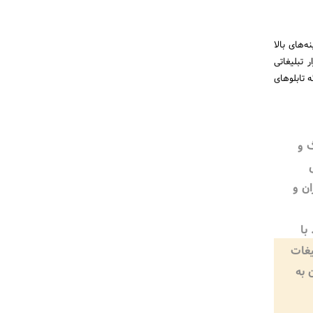
‌های بالا
 تبلیغاتی
 تابلوهای
گ و
ن و
با
یغات
 به