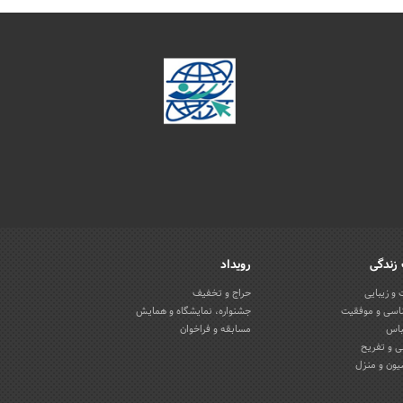
زندگی
رویداد
و زیبایی
حراج و تخفیف
اسی و موفقیت
جشنواره، نمایشگاه و همایش
باس
مسابقه و فراخوان
 و تفریح
یون و منزل