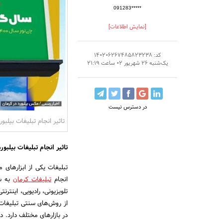
091283*****
[نمایش اطلاعات]
کد: 140206267485823238
یک‌شنبه 26 شهریور 02 ساعت 21:19
در دسترس نیست
تاثیر انجام تبلیغات بیلب
تاثیر انجام تبلیغات بیلب
تبلیغات یکی از ابزارها
انجام
تبلیغات کرمان
به شک
تلویزیونی، رادیویی، اینترن
از روش‌های سنتی تبلیغات
در بازارهای مختلف دارد. در