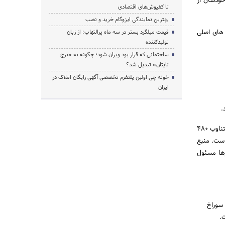
خودشان از
تا کفپوش‌های اقتصادی
بهترین نمایندگی ایزوگام خرید و نصب
 های اصلی
قیمت میلگرد بستر در سه ماه پرالتهاب؛ از زبان
تولیدکننده
ساختمانی که قرار بود ویران شود؛ چگونه به «برج
تایتان» تبدیل شد؟
خونه چی اولین پلتفرم تخصصی آگهی رایگان املاک در
ایران
همانطور که از نامش مشخص است، منبع تغذیه، منبع الکتریسیته برای مدار شما است. اکثر منابع تغذیه، برق متناوب ۴۸۰
دار است. منبع
زها مسئول
سوراخ
.