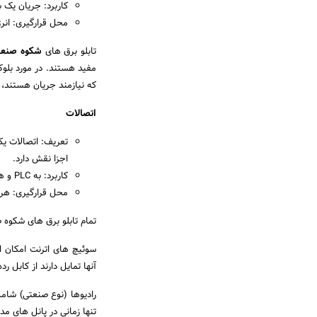
کاربرد: جریان یک س
محل قرارگیری: انرژی را به قطعا
تابلو برق های
شکوه صنع
که نیازمند جریان هستند، 
اتصالات
تعریف: اتصالات یک
اجزا نقش دارد.
کاربرد: به PLC و هر دستگاه سازگار اجازه می دهد تا با یکدیگر “صحبت کنند” (برقراری ارتباط بین اجزا).
محل قرارگیری: هر 
تمام تابلو برق های شکوه ص
آنها تمایل دارند از کابل رده ۵ یا ۶ استفاده کنن
رادیوها (نوع صنعتی) شامل 
تنها زمانی در پانل های مد