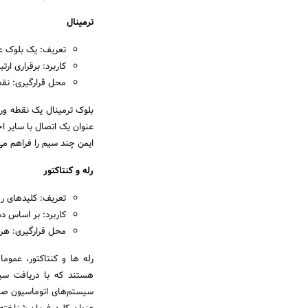
ترمینال
تعریف: یک بلوک عا
کاربرد: برقراری ارت
محل قرارگیری: نقط
بلوک ترمینال یک نقطه و
عنوان یک اتصال با سایر اج
ایمن چند سیم را فراهم می
رله و کنتاکتور
تعریف: کلیدهای رو
کاربرد: بر اساس دستورات PLC منبع انرژی دستگاه را 
محل قرارگیری: هر 
رله ها و کنتاکتور، عموم
هستند که با دریافت سیگن
سیستم‌های اتوماسیون صنع