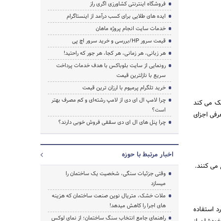
فروشگاه اینترنتی کشاورزی اگری راز
ایده های طلایی برای کسب درآمد از اینستاگرام
خدمات سایت انجام پروژه ماهان
قیمت سرور HP/بررسی و خرید سرور اچ پی
جستجو
هر زبانی، هر زمانی، هر کجا، هر جور که راحتید!
رونمایی از سایت بلوباکس با هدف خدمات پرداخت
سریع با نازلترین قیمت
خرید تلگرام پرمیوم با ارزان ترین قیمت
چرا لامپ ال ای دی از لامپ رشته‌ای و کم مصرف بهتر
مک می کند
است؟
عرفی اجزای
چرا پنل های ال ای دی سقفی فروش خوبی دارند؟
اخبار مرتبط با حوزه
 می کنند.
وقتی جزئیات سنگی، شخصیت یک ساختمان را
میسازد
ملات خشک، متریال نوین صنعت ساختمان که هزینه‌
های اجرا را کاهش میدهد!
د استفاده
راهنمای جامع انتخاب سنگ ساختمان؛ از نمای لوکس