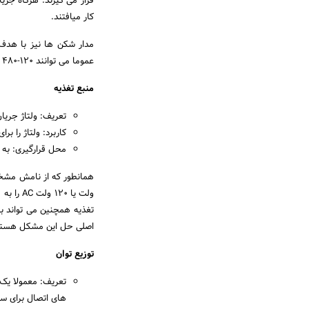
قرار می گیرند. هرگاه جر
کار میافتند.
مدار شکن ها نیز با هدف 
عموما می توانند ۱۲۰-۴۸۰ ولت را در اکثر کاربردهای صنعتی کنترل کنند.
منبع تغذیه
تعریف: ولتاژ جریان متناوب (AC) را به جریان 
کاربرد: ولتاژ را ب
محل قرارگیری: به هر دستگاهی (به
تغذیه همچنین می تواند بر
اصلی حل این مشکل هستن
توزیع توان
تعریف: معمولا یک
های اتصال برای س