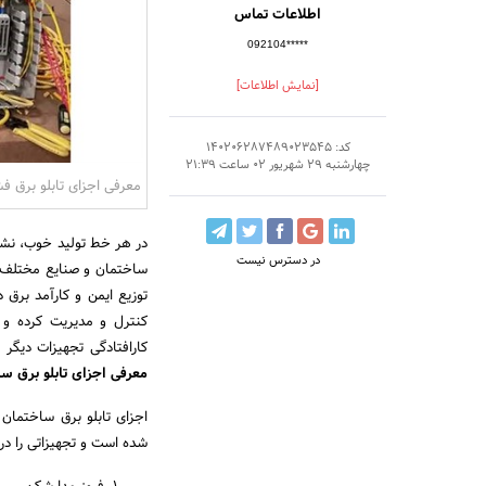
اطلاعات تماس
092104*****
[نمایش اطلاعات]
کد: 140206287489023545
چهارشنبه 29 شهریور 02 ساعت 21:39
معرفی اجزای تابلو برق 
در هر خط تولید خوب، نشان
در دسترس نیست
ساختمان و صنایع مختلف 
توزیع ایمن و کارآمد برق 
کنترل و مدیریت کرده و 
کارافتادگی تجهیزات دیگر
معرفی اجزای تابلو برق س
اجزای تابلو برق ساختمان
شده است و تجهیزاتی را د