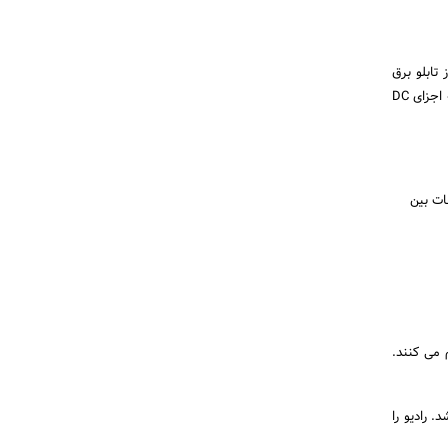
سمت از تابلو برق
مفید هستند. در مورد بلوک DC، ولتاژی که اخیرا از AC توسط منبع تغذیه تبدیل شده است را می گیرد و آن را به اجزای DC
ات بین
 هوشمند را فراهم می کنند.
. رادیو را