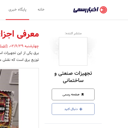
اخبار
خانه
پایگاه خبری
رسمی
-
معرفی اجزا
منتشر کننده:
اخبار
چهارشنبه 02/6/29
،
(اخبا
تایید
برق یکی از این تجهیزات 
شده
توزیع برق است که نقش مهم
شرکت‌ها،
تجهیزات صنعتی و
سازمان‌ها
ساختمانی
و
صفحه رسمی
روابط
عمومی‌ها
دنبال کنید