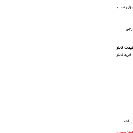
ی از جنس فلز که اجزای نصب
وار خارجی
یمت تابلو
رید تابلو
 باشد.