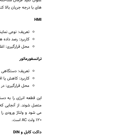
عنوان کلید فرمان شناخته 
های با درجه جریان بالا کن
HMI
تعریف: نوعی نمایشگر
کاربرد: رصد داده 
محل قرارگیری: اغل
ترانسفورماتور
تعریف: دستگاهی غیر
کاربرد: کاهش یا افزایش ولتاژ AC بین مدارها برای انتقال ب
محل قرارگیری: در دستگ
این قطعه انرژی را به دس
متصل شوند. از آنجایی که
۱۲۰ ولت AC است.
داکت کابل و
DIN