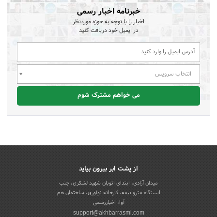
خبرنامه اخبار رسمی
اخبار را با توجه به حوزه موردنظر
در ایمیل خود دریافت کنید
انتخاب سرویس
می خواهم مشترک شوم
از پشت ابر بیرون بیاید
میدان آزادی، ابتدای اتوبان شهید لشکری، جنب
ایستگاه مترو بیمه، کارخانه نوآوری، ساختمان هم
آوا، اخباررسمی
support@akhbarrasmi.com