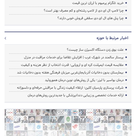
خرید تلگرام پرمیوم با ارزان ترین قیمت
چرا لامپ ال ای دی از لامپ رشته‌ای و کم مصرف بهتر است؟
چرا پنل های ال ای دی سقفی فروش خوبی دارند؟
اخبار مرتبط با حوزه
علت بوق زدن دستگاه اکسیژن ساز چیست؟
پرستار سالمند در شهرک غرب | افزایش تقاضا برای خدمات مراقبت در منزل
مقایسه قیمت ایمپلنت کره ای و اروپایی؛ قدرت انتخاب از نظر هزینه و کیفیت
بیمارستان بدون دخانیات آذربایجان‌غربی میزبان فرهنگی هفته بدون دخانیات شد
درمان بواسیر با لیزر؛ یکی از روش‌های نوین درمان هموروئید
شرکت پرستاری پارسیان کلین؛ ارتقاء کیفیت زندگی با مراقبتی حرفه‌ای و دلسوزانه
ارائه خدمات تخصصی و زیبایی دندانپزشکی با جدیدترین روش‌های درمان