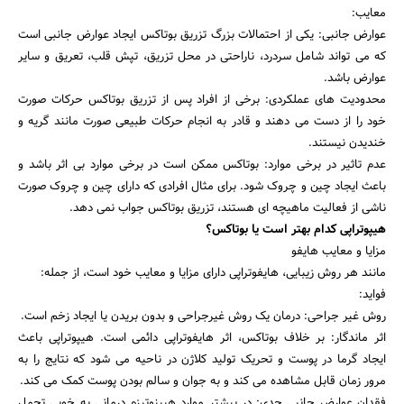
جستجو
معایب:
عوارض جانبی: یکی از احتمالات بزرگ تزریق بوتاکس ایجاد عوارض جانبی است
که می تواند شامل سردرد، ناراحتی در محل تزریق، تپش قلب، تعریق و سایر
عوارض باشد.
محدودیت های عملکردی: برخی از افراد پس از تزریق بوتاکس حرکات صورت
خود را از دست می دهند و قادر به انجام حرکات طبیعی صورت مانند گریه و
خندیدن نیستند.
عدم تاثیر در برخی موارد: بوتاکس ممکن است در برخی موارد بی اثر باشد و
باعث ایجاد چین و چروک شود. برای مثال افرادی که دارای چین و چروک صورت
ناشی از فعالیت ماهیچه ای هستند، تزریق بوتاکس جواب نمی دهد.
هیپوتراپی کدام بهتر است یا بوتاکس؟
مزایا و معایب هایفو
مانند هر روش زیبایی، هایفوتراپی دارای مزایا و معایب خود است، از جمله:
فواید:
روش غیر جراحی: درمان یک روش غیرجراحی و بدون بریدن یا ایجاد زخم است.
اثر ماندگار: بر خلاف بوتاکس، اثر هایفوتراپی دائمی است. هیپوتراپی باعث
ایجاد گرما در پوست و تحریک تولید کلاژن در ناحیه می شود که نتایج را به
مرور زمان قابل مشاهده می کند و به جوان و سالم بودن پوست کمک می کند.
فقدان عوارض جانبی جدی: در بیشتر موارد هیپنوتیزم درمانی به خوبی تحمل