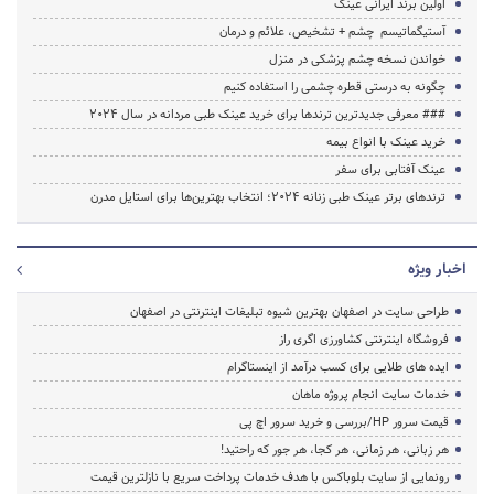
اولین برند ایرانی عینک
آستیگماتیسم چشم + تشخیص، علائم و درمان
خواندن نسخه چشم پزشکی در منزل
چگونه به درستی قطره چشمی را استفاده کنیم
### معرفی جدیدترین ترندها برای خرید عینک طبی مردانه در سال 2024
خرید عینک با انواع بیمه
عینک آفتابی برای سفر
ترندهای برتر عینک طبی زنانه 2024؛ انتخاب بهترین‌ها برای استایل مدرن
اخبار ویژه
طراحی سایت در اصفهان بهترین شیوه تبلیغات اینترنتی در اصفهان
فروشگاه اینترنتی کشاورزی اگری راز
ایده های طلایی برای کسب درآمد از اینستاگرام
خدمات سایت انجام پروژه ماهان
قیمت سرور HP/بررسی و خرید سرور اچ پی
هر زبانی، هر زمانی، هر کجا، هر جور که راحتید!
رونمایی از سایت بلوباکس با هدف خدمات پرداخت سریع با نازلترین قیمت