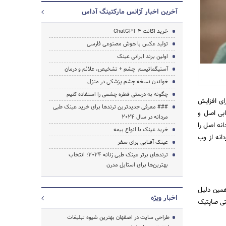
آخرین اخبار آژانس مارکتینگ آداس
خرید اکانت ChatGPT 4
تولید عکس با هوش مصنوعی فارسی
اولین برند ایرانی عینک
آستیگماتیسم چشم + تشخیص، علائم و درمان
خواندن نسخه چشم پزشکی در منزل
چگونه به درستی قطره چشمی را استفاده کنیم
ای افزایش
### معرفی جدیدترین ترندها برای خرید عینک طبی
ابی اصل و
مردانه در سال 2024
نه اصل را
خرید عینک با انواع بیمه
انه از وب
عینک آفتابی برای سفر
ترندهای برتر عینک طبی زنانه 2024؛ انتخاب
بهترین‌ها برای استایل مدرن
همین دلیل
اخبار ویژه
نتی صاپتیک
طراحی سایت در اصفهان بهترین شیوه تبلیغات