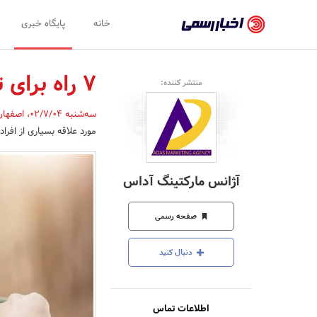
اخبار
خانه
پایگاه خبری
رسمی
-
7 راه برای تشخیص عینک آفتابی اصل
منتشر کننده:
اخبار
سه‌شنبه 02/7/04
،
اصفها
تایید
مورد علاقه بسیاری از افرا
شده
شرکت‌ها،
آژانس مارکتینگ آداس
سازمان‌ها
و
صفحه رسمی
روابط
دنبال کنید
عمومی‌ها
اطلاعات تماس