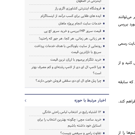
اینترنتی در اصفهان
فروشگاه اینترنتی کشاورزی اگری راز
جستجو
ایده های طلایی برای کسب درآمد از اینستاگرام
می‌توانند
خدمات سایت انجام پروژه ماهان
ورد بررسی
قیمت سرور HP/بررسی و خرید سرور اچ پی
هر زبانی، هر زمانی، هر کجا، هر جور که راحتید!
سایت رسمی
رونمایی از سایت بلوباکس با هدف خدمات پرداخت
سریع با نازلترین قیمت
خرید تلگرام پرمیوم با ارزان ترین قیمت
کنید و از
چرا لامپ ال ای دی از لامپ رشته‌ای و کم مصرف بهتر
است؟
چرا پنل های ال ای دی سقفی فروش خوبی دارند؟
 که سابقه
اخبار مرتبط با حوزه
راهم کند.
۱۲ اشتباه رایج در انتخاب لباس راحتی خانگی
خرید ساعت مچی؛ چگونه بهترین انتخاب را برای
استایل خود داشته باشیم
‌ها را از
تفاوت رامپر و سرهمی چیست؟