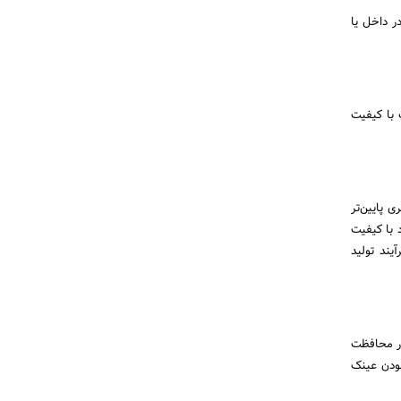
ز در داخل یا
 با کیفیت
 پایین‌تر
د با کیفیت
آیند تولید
در محافظت
بودن عینک