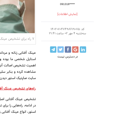
091318*****
[نمایش اطلاعات]
کد: 140207047498619075
سه‌شنبه 4 مهر 02 ساعت 21:41
7 راه برای تشخیص عینک آفتابی اصل
عینک آفتابی زنانه و مردان
در دسترس نیست
استایل شخصی ما بوده و ن
اهمیت تشخیص اصالت آنها خ
مشاهده کرده و بنابر سلیق
سایت صاپتیک استور دیدن 
راه‌های تشخیص عینک آفت
تشخیص عینک آفتابی اصل م
در ادامه، راه‌هایی را برا
استور، انواع عینک آفتابی ز