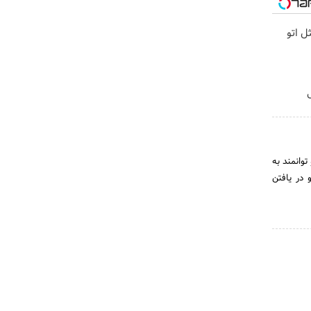
ل اتو
ی
وانمند به
در یافتن