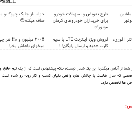
 ماشین
طرح تعویض و تسهیلات خودرو
جوانساز جلبک چروکاتو مث
وتور
برای خریداران خودروهای کرمان
صاف میکنه😍
موتور✅
ن تتر | فوری،
فروش ویژه اینترنت LTE با سیم
❗❗200 میلیون وام❗❗ هر چ
کارت هدیه و ارسال رایگان!!!
میخوای باهاش بخر!!
ما از آداس میگذرد! این یک شعار نیست، بلکه پیشنهادی است که از یک تیم خلاق و ت
خصصی که سال هاست با چالش های واقعی دنیای کسب و کار روبه رو شده است و 
ه حل ها تخصص دارد.
س: