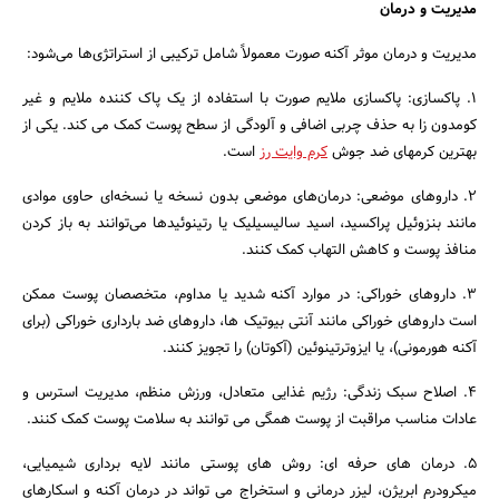
مدیریت و درمان
مدیریت و درمان موثر آکنه صورت معمولاً شامل ترکیبی از استراتژی‌ها می‌شود:
1. پاکسازی: پاکسازی ملایم صورت با استفاده از یک پاک کننده ملایم و غیر
کومدون زا به حذف چربی اضافی و آلودگی از سطح پوست کمک می کند. یکی از
بهترین کرمهای ضد جوش
کرم وایت رز
است.
2. داروهای موضعی: درمان‌های موضعی بدون نسخه یا نسخه‌ای حاوی موادی
مانند بنزوئیل پراکسید، اسید سالیسیلیک یا رتینوئیدها می‌توانند به باز کردن
منافذ پوست و کاهش التهاب کمک کنند.
3. داروهای خوراکی: در موارد آکنه شدید یا مداوم، متخصصان پوست ممکن
است داروهای خوراکی مانند آنتی بیوتیک ها، داروهای ضد بارداری خوراکی (برای
آکنه هورمونی)، یا ایزوترتینوئین (آکوتان) را تجویز کنند.
4. اصلاح سبک زندگی: رژیم غذایی متعادل، ورزش منظم، مدیریت استرس و
عادات مناسب مراقبت از پوست همگی می توانند به سلامت پوست کمک کنند.
5. درمان های حرفه ای: روش های پوستی مانند لایه برداری شیمیایی،
میکرودرم ابریژن، لیزر درمانی و استخراج می تواند در درمان آکنه و اسکارهای