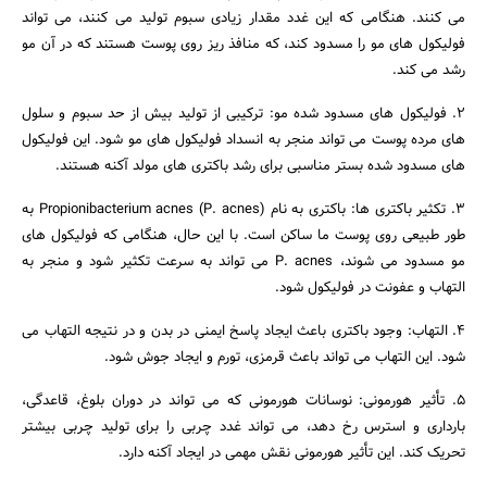
می کنند. هنگامی که این غدد مقدار زیادی سبوم تولید می کنند، می تواند
فولیکول های مو را مسدود کند، که منافذ ریز روی پوست هستند که در آن مو
رشد می کند.
2. فولیکول های مسدود شده مو: ترکیبی از تولید بیش از حد سبوم و سلول
های مرده پوست می تواند منجر به انسداد فولیکول های مو شود. این فولیکول
های مسدود شده بستر مناسبی برای رشد باکتری های مولد آکنه هستند.
3. تکثیر باکتری ها: باکتری به نام Propionibacterium acnes (P. acnes) به
طور طبیعی روی پوست ما ساکن است. با این حال، هنگامی که فولیکول های
مو مسدود می شوند، P. acnes می تواند به سرعت تکثیر شود و منجر به
التهاب و عفونت در فولیکول شود.
4. التهاب: وجود باکتری باعث ایجاد پاسخ ایمنی در بدن و در نتیجه التهاب می
شود. این التهاب می تواند باعث قرمزی، تورم و ایجاد جوش شود.
5. تأثیر هورمونی: نوسانات هورمونی که می تواند در دوران بلوغ، قاعدگی،
بارداری و استرس رخ دهد، می تواند غدد چربی را برای تولید چربی بیشتر
تحریک کند. این تأثیر هورمونی نقش مهمی در ایجاد آکنه دارد.