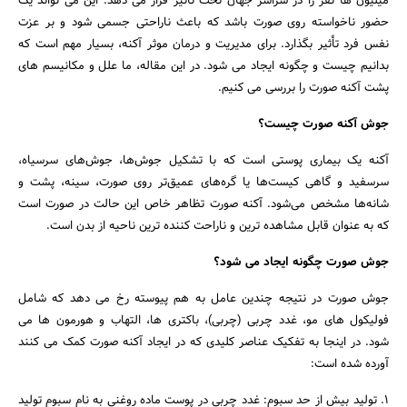
میلیون ها نفر را در سراسر جهان تحت تاثیر قرار می دهد. این می تواند یک
حضور ناخواسته روی صورت باشد که باعث ناراحتی جسمی شود و بر عزت
نفس فرد تأثیر بگذارد. برای مدیریت و درمان موثر آکنه، بسیار مهم است که
بدانیم چیست و چگونه ایجاد می شود. در این مقاله، ما علل و مکانیسم های
پشت آکنه صورت را بررسی می کنیم.
جوش آکنه صورت چیست؟
آکنه یک بیماری پوستی است که با تشکیل جوش‌ها، جوش‌های سرسیاه،
سرسفید و گاهی کیست‌ها یا گره‌های عمیق‌تر روی صورت، سینه، پشت و
شانه‌ها مشخص می‌شود. آکنه صورت تظاهر خاص این حالت در صورت است
که به عنوان قابل مشاهده ترین و ناراحت کننده ترین ناحیه از بدن است.
جوش صورت چگونه ایجاد می شود؟
جوش صورت در نتیجه چندین عامل به هم پیوسته رخ می دهد که شامل
فولیکول های مو، غدد چربی (چربی)، باکتری ها، التهاب و هورمون ها می
شود. در اینجا به تفکیک عناصر کلیدی که در ایجاد آکنه صورت کمک می کنند
آورده شده است:
جستجو
1. تولید بیش از حد سبوم: غدد چربی در پوست ماده روغنی به نام سبوم تولید