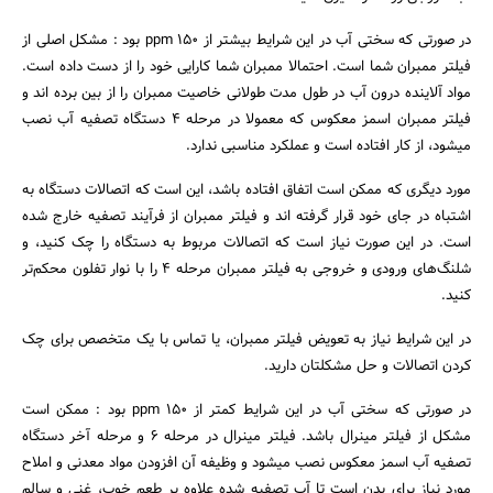
در صورتی که سختی آب در این شرایط بیشتر از 150 ppm بود : مشکل اصلی از
فیلتر ممبران شما است. احتمالا ممبران شما کارایی خود را از دست داده است.
مواد آلاینده درون آب در طول مدت طولانی خاصیت ممبران را از بین برده اند و
فیلتر ممبران اسمز معکوس که معمولا در مرحله 4 دستگاه تصفیه آب نصب
میشود، از کار افتاده است و عملکرد مناسبی ندارد.
مورد دیگری که ممکن است اتفاق افتاده باشد، این است که اتصالات دستگاه به
اشتباه در جای خود قرار گرفته اند و فیلتر ممبران از فرآیند تصفیه خارج شده
است. در این صورت نیاز است که اتصالات مربوط به دستگاه را چک کنید، و
شلنگ‌های ورودی و خروجی به فیلتر ممبران مرحله 4 را با نوار تفلون محکم‌تر
کنید.
در این شرایط نیاز به تعویض فیلتر ممبران، یا تماس با یک متخصص برای چک
کردن اتصالات و حل مشکلتان دارید.
در صورتی که سختی آب در این شرایط کمتر از 150 ppm بود : ممکن است
مشکل از فیلتر مینرال باشد. فیلتر مینرال در مرحله 6 و مرحله آخر دستگاه
تصفیه آب اسمز معکوس نصب میشود و وظیفه آن افزودن مواد معدنی و املاح
مورد نیاز برای بدن است تا آب تصفیه شده علاوه بر طعم خوب، غنی و سالم