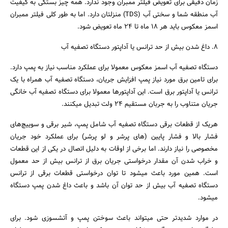
زمان دقیقی برای تعویض فیلتر ممبران وجود ندارد. همه چیز بستگی به کیفیت
آب منطقه شما و سختی آب (TDS) منزلتان دارد. اما به طور کلی فیلتر ممبران
اسمز معکوس باید هر 18 ماه تا 24 ماه تعویض شود.
8. داغ شدن بیش از حد ترانس یا آداپتور دستگاه تصفیه آب
دستگاه تصفیه آب اسمز معکوس معمولا برای عملکرد مناسب نیاز به پمپ دارد.
برای تامین برق مورد نیاز پمپ افزایش جریان، دستگاه تصفیه آب همراه با یک
ترانس یا آداپتور برق است. این آداپتور‌ها معمولا برای دستگاه تصفیه آب خانگی
جریان متناوب را به جربان مستقیم 24 ولت تبدیل میکنند.
هریک از قطعات برقی دستگاه تصفیه آب شامل پمپ، شیر برقی و سوییچ‌های
فشار بالا و فشار پایین (های پرشر و لو پرشر) برای عملکرد خود جریان
مخصوصی را نیاز دارند. اما برخی از اوقات به دلیل اتصال در یکی از این قطعات
و خراب شدن آن مقدار درخواستی جریان برق از ترانس بیش از حد معمول
است. همین مورد باعث میشود تا توان درخواستی قطعات برقی از ترانس
دستگاه تصفیه آب بیش از حد توان آن باشد و باعث داغ شدن پمپ دستگاه
میشود.
در موارد شدید‌تر حتی میتواند باعث سوختن پمپ و آتشسوزی شود. برای