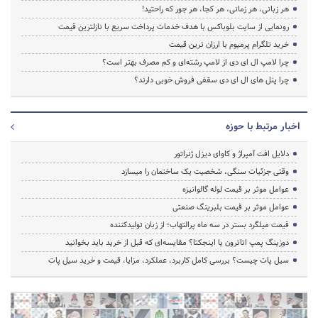
هر زبانی، هر زمانی، هر کجا، هر جور که راحتید!
رونمایی از سایت بلوباکس با هدف خدمات پرداخت سریع با نازلترین قیمت
خرید تلگرام پرمیوم با ارزان ترین قیمت
چرا لامپ ال ای دی از لامپ رشته‌ای و کم مصرف بهتر است؟
چرا پنل های ال ای دی سقفی فروش خوبی دارند؟
اخبار مرتبط با حوزه
دلایل افت آمپراژ و کاوای دیزل ژنراتور
وقتی جزئیات سنگی، شخصیت یک ساختمان را میسازد
عوامل موثر بر قیمت لوله گالوانیزه
عوامل موثر بر قیمت بلبرینگ صنعتی
قیمت میلگرد بستر در سه ماه پرالتهاب؛ از زبان تولیدکننده
دوزینگ پمپ اتاترون یا اینجکتا؟ مقایسه‌ای که قبل از خرید باید بخوانید
سیل پات چیست؟ بررسی کامل کاربرد، عملکرد، مزایا، قیمت و خرید سیل پات