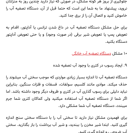
جلوگیری از بروز هر گونه مشکل، در صورتی که نیاز دارید چندین روز به منزلتان
نروید، پیشنهاد ما به شما این است که حتما قبل از آن، دستگاه تصفیه آب را
خاموش کنید و اتصال آن را از برق جدا کنید.
برای حل مشکل دستگاه تصفیه آب در داغ شدن ترانس یا آداپتور، اقدام به
تعویض پمپ یا تعویض شیر برقی (در صورت وجود) و یا حتی تعویض آداپتور
دستگاه بکنید.
10 مشکل
دستگاه تصفیه آب خانگی
9. ایجاد رسوب در کتری با وجود آب تصفیه شده
دستگاه تصفیه آب تا اندازه بسیار زیادی مواردی که موجب سختی آب میشوند را
حذف میکند. موادی مانند کلسیم، سولفات، فسفات و فلزات سنگین. بنابراین
نباید دلیلی برای رسوب گذاری آب در کتری و ظروف دیگر وجود داشته باشد. اما
اگر شما از دستگاه تصفیه آب استفاده میکنید ولی کماکان کتری شما جرم
میبندد، دستگاه تصفیه آب شما مشکلی دارد.
برای فهمیدن مشکل نیاز دارید تا سختی آب را با دستگاه سختی سنج اندازه
گیری کنید. ابتدا شیر مخزن را ببندید، و شیر آب برداشت را باز بگذارید. سختی
آب خروجی رو اندازه گیری کنید.