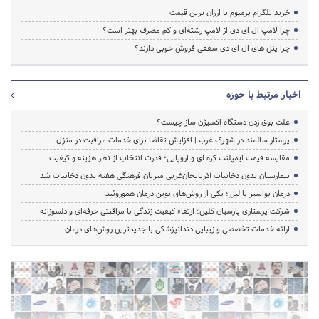
خرید تلگرام پرمیوم با ارزان ترین قیمت
چرا لامپ ال ای دی از لامپ رشته‌ای و کم مصرف بهتر است؟
چرا پنل های ال ای دی سقفی فروش خوبی دارند؟
اخبار مرتبط با حوزه
علت بوق زدن دستگاه اکسیژن ساز چیست؟
پرستار سالمند در شهرک غرب | افزایش تقاضا برای خدمات مراقبت در منزل
مقایسه قیمت ایمپلنت کره ای و اروپایی؛ قدرت انتخاب از نظر هزینه و کیفیت
بیمارستان بدون دخانیات آذربایجان‌غربی میزبان فرهنگی هفته بدون دخانیات شد
درمان بواسیر با لیزر؛ یکی از روش‌های نوین درمان هموروئید
شرکت پرستاری پارسیان کلین؛ ارتقاء کیفیت زندگی با مراقبتی حرفه‌ای و دلسوزانه
ارائه خدمات تخصصی و زیبایی دندانپزشکی با جدیدترین روش‌های درمان