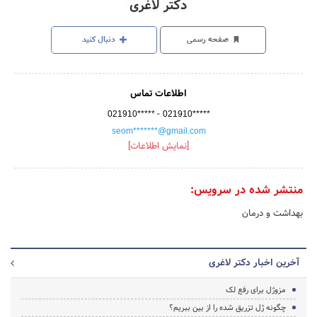
دکتر لاغری
صفحه رسمی
دنبال کنید
اطلاعات تماس
-
021910*****
021910*****
seom*******@gmail.com
[نمایش اطلاعات]
منتشر شده در سرویس:
بهداشت و درمان
آخرین اخبار دکتر لاغری
مزوژل برای رفع لک
چگونه ژل تزریق شده را از بین ببریم؟