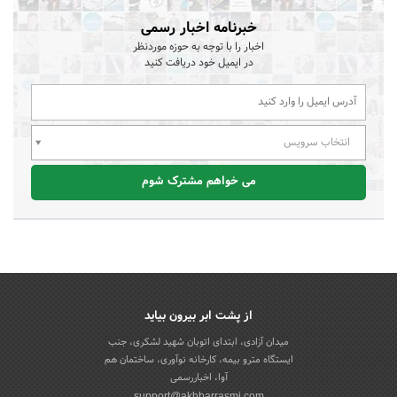
خبرنامه اخبار رسمی
اخبار را با توجه به حوزه موردنظر
در ایمیل خود دریافت کنید
انتخاب سرویس
می خواهم مشترک شوم
از پشت ابر بیرون بیاید
میدان آزادی، ابتدای اتوبان شهید لشکری، جنب
ایستگاه مترو بیمه، کارخانه نوآوری، ساختمان هم
آوا، اخباررسمی
support@akhbarrasmi.com