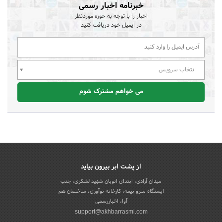
خبرنامه اخبار رسمی
اخبار را با توجه به حوزه موردنظر
در ایمیل خود دریافت کنید
انتخاب سرویس
می خواهم مشترک شوم
از پشت ابر بیرون بیاید
میدان آزادی، ابتدای اتوبان شهید لشکری، جنب
ایستگاه مترو بیمه، کارخانه نوآوری، ساختمان هم
آوا، اخباررسمی
support@akhbarrasmi.com