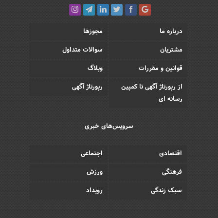
درباره ما
مجوزها
مشتریان
سوالات متداول
قوانین و مقررات
وبلاگ
از رپورتاژ آگهی تا کمپین
رپورتاژ آگهی
رسانه ای
سرویس‌های خبری
اقتصادی
اجتماعی
فرهنگی
ورزش
سبک زندگی
رویداد