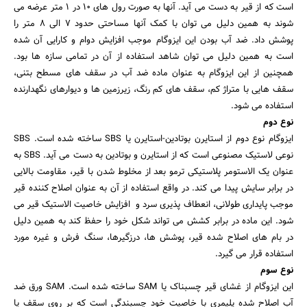
است که از قیر به دست می آید. آنها به صورت رول های 10 در 1 متر عرضه می
شوند به همین دلیل می توان با کمک آنها مساحتی حدود 7 الی 8 متر را
پوشش داد. ضد آب بودن این ایزوگام موجب افزایش دوام و کارایی آن شده
است به همین دلیل می توان شاهد استفاده از آن در تمامی سازه ها بود.
همچنین از این ایزوگام به عنوان ماده ضد آب در سقف های مسطح بتنی،
سقف هایی با متراژ کم، سقف های کم رنگ، زیرزمین ها و دیوارهای نگهدارنده
استفاده می شود.
نوع دوم
ایزوگام نوع دوم از استایرن بوتادین-استایرن یا SBS ساخته شده است. SBS
نوعی لاستیک مصنوعی است که از استایرن و بوتادین به دست می آید. SBS به
عنوان یک الاستومر پلاستیکی ترمو بعد از مخلوط شدن با قیر، مقاومت بالایی
در برابر سایش پیدا می کند. در واقع استفاده از آن به عنوان اصلاح کننده قیر
موجب پایداری طولانی، انعطاف پذیری سرد و افزایش خاصیت الاستیک قیر می
شود. این ماده در برابر کشش می تواند شکل خود را حفظ کند به همین دلیل
در بام های اصلاح شده قیر، پوشش ها، درزگیرها، سنگ فرش و غیره مورد
استفاده قرار می گیرد.
نوع سوم
این ایزوگام از غشای قیر چسبناک یا SAM ساخته شده است. SAM ورق ضد
آب اصلاح شده پلیمری با خاصیت خود چسبندگی است که بر روی سقف یا