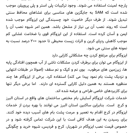
پارچه لمینت استفاده می شوند. وجود ترکیبات پلی استر و پلی پروپیلن موجب
شده است که SAM به جایگزین های مناسبی برای غشاهای محافظ سنتی
تبدیل شوند. از طرف دیگر خاصیت خود چسبندگی این ایزوگام موجب شده
است که روند نصب آن بی نیاز از مشعل باشد. همین امر شیوه نصب آن را
ایمن و آسان کرده است. استفاده از این ایزوگام قوی با ضخامت غشایی کم
موجب کاهش ردپای کربن و اثرات زیست محیطی تا حدود 200 درصد نسبت به
نمونه های سنتی می شود.
ایزوگام برای مرتفع کردن چه مشکلاتی کارایی دارد
از ایزوگام می توان برای برطرف کردن مشکلات ناشی از آب همچون افتادگی پایه
ها، زیرزمین های مرطوب، بوی نم و کپک و نم سقف (اصولا در طبقات انتهایی
و نزدیک پشت بام نمود پیدا می کند) استفاده کرد. برخی از ایزوگام ها چند
منظوره هستند به همین دلیل کارایی گسترده ای دارند. اما برخی دیگر تنها
برای کاربردهای خاصی طراحی و عرضه شده اند.
خدمات شرکت ایزوگام آسایش بام مختص ساختمان های واقع در استان البرز
و کرج است. بنابراین ساکنین استان البرز می توانند با بهره بردن از خدمات
ایزوگام در کرج اقدام به تعمیر و مرمت پشت بام های آسیب دیده خود کنند.
برای رسیدن به این هدف کافی است با این شرکت تماس گرفته شود و در
خصوص قیمت نصب ایزوگام در شهریار، کرج و فردیس، شیوه خرید و چگونگی