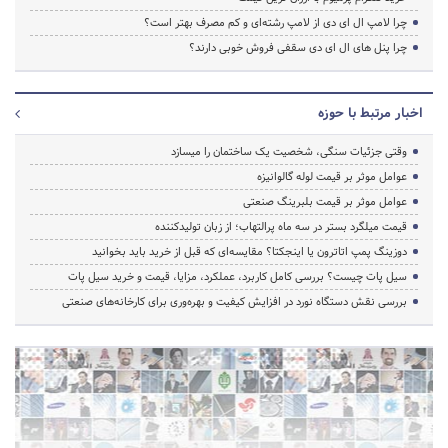
چرا لامپ ال ای دی از لامپ رشته‌ای و کم مصرف بهتر است؟
چرا پنل های ال ای دی سقفی فروش خوبی دارند؟
اخبار مرتبط با حوزه
وقتی جزئیات سنگی، شخصیت یک ساختمان را میسازد
عوامل موثر بر قیمت لوله گالوانیزه
عوامل موثر بر قیمت بلبرینگ صنعتی
قیمت میلگرد بستر در سه ماه پرالتهاب؛ از زبان تولیدکننده
دوزینگ پمپ اتاترون یا اینجکتا؟ مقایسه‌ای که قبل از خرید باید بخوانید
سیل پات چیست؟ بررسی کامل کاربرد، عملکرد، مزایا، قیمت و خرید سیل پات
بررسی نقش دستگاه نورد در افزایش کیفیت و بهره‌وری برای کارخانه‌های صنعتی