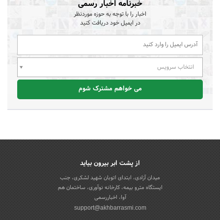
خبرنامه اخبار رسمی
اخبار را با توجه به حوزه موردنظر
در ایمیل خود دریافت کنید
انتخاب سرویس
می خواهم مشترک شوم
از پشت ابر بیرون بیاید
میدان آزادی، ابتدای اتوبان شهید لشکری، جنب
ایستگاه مترو بیمه، کارخانه نوآوری، ساختمان هم
آوا، اخباررسمی
support@akhbarrasmi.com