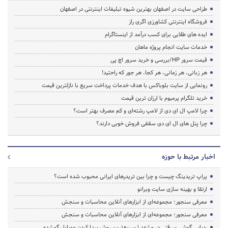
طراحی سایت در اصفهان بهترین شیوه تبلیغات اینترنتی در اصفهان
فروشگاه اینترنتی کشاورزی اگری راز
ایده های طلایی برای کسب درآمد از اینستاگرام
خدمات سایت انجام پروژه ماهان
قیمت سرور HP/بررسی و خرید سرور اچ پی
هر زبانی، هر زمانی، هر کجا، هر جور که راحتید!
رونمایی از سایت بلوباکس با هدف خدمات پرداخت سریع با نازلترین قیمت
خرید تلگرام پرمیوم با ارزان ترین قیمت
چرا لامپ ال ای دی از لامپ رشته‌ای و کم مصرف بهتر است؟
چرا پنل های ال ای دی سقفی فروش خوبی دارند؟
اخبار مرتبط با حوزه
پراپ تریدینگ چیست و چرا بین تریدرهای ایرانی محبوب شده است؟
ارتقا و بهینه سازی سایت وبرانو
معرفی سنجور؛ مجموعه‌ای از ابزارهای آنلاین محاسبات و سنجش
معرفی سنجور؛ مجموعه‌ای از ابزارهای آنلاین محاسبات و سنجش
ردیابی گوشی سرقتی در مشهد | سریع‌ترین روش پیدا کردن موبایل گمشده