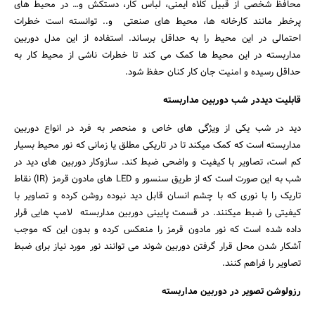
محافظ شخصی از قبیل کلاه ایمنی، لباس کار، دستکش و… در محیط های
پرخطر مانند کارخانه ها، محیط های صنعتی و.. توانسته است خطرات
احتمالی در این محیط را به حداقل برساند. استفاده از این مدل دوربین
مداربسته در این محیط ها کمک می کند تا خطرات ناشی از محیط کار به
حداقل رسیده و امنیت جان کار کنان حفظ شود.
قابلیت دیددر شب دوربین مداربسته
دید در شب یکی از ویژگی های خاص و منحصر به فرد در انواع دوربین
مداربسته است که کمک میکند تا در تاریکی مطلق یا زمانی که نور محیط بسیار
کم است، تصاویر با کیفیت و واضحی ضبط کند. سازوکار دوربین های دید در
شب به این صورت است که از طریق سنسور و LED های مادون قرمز (IR) نقاط
تاریک را با نوری که با چشم انسان قابل دید نبوده روشن کرده و تصاویر با
کیفیتی را ضبط میکنند. در قسمت پایینی دوربین مداربسته لامپ هایی قرار
داده شده است که نور مادون قرمز را منعکس کرده و بدون این که موجب
آشکار شدن محل قرار گرفتن دوربین شوند می توانند نور مورد نیاز برای ضبط
تصاویر را فراهم کنند.
رزولوشن تصویر در دوربین مداربسته