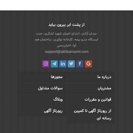
از پشت ابر بیرون بیاید
میدان آزادی، ابتدای اتوبان شهید لشکری، جنب
ایستگاه مترو بیمه، کارخانه نوآوری، ساختمان هم
آوا، اخباررسمی
support@akhbarrasmi.com
درباره ما
مجوزها
مشتریان
سوالات متداول
قوانین و مقررات
وبلاگ
از رپورتاژ آگهی تا کمپین
رپورتاژ آگهی
رسانه ای