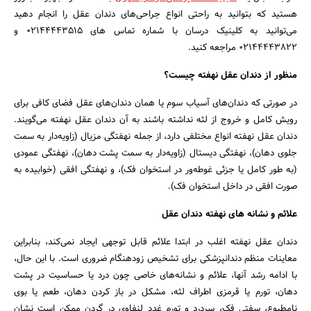
هستید که بتوانید به راحتی انواع جراحی‌های دندان عقل را انجام دهید
می‌توانید به کلینیک درسان با شماره تماس های 02144443515 و
02144443822 مراجعه کنید.
جستجو
منظور از دندان عقل نهفته چیست؟
در صورتی که دندان‌های آسیاب سوم یا همان دندان‌های عقل فضای کافی برای
رویش کامل و خروج از لثه نداشته باشند به آن دندان عقل نهفته می‌گویند.
دندان عقل نهفته انواع مختلفی دارد، از جمله نهفتگی مزیال (زاویه‌دار به سمت
جلوی دهان)، نهفتگی دیستال (زاویه‌دار به سمت پشت دهان)، نهفتگی عمودی
(به طور کامل یا جزئی غوطه‌ور در استخوان فک)، و نهفتگی افقی (خوابیده به
صورت افقی در داخل استخوان فک).
علائم و نشانه های نهفته دندان عقل
دندان عقل نهفته اغلب در ابتدا علائم قابل توجهی ایجاد نمی‌کند، بنابراین
معاینات منظم دندانپزشکی برای تشخیص زودهنگام ضروری است. با این حال،
با ادامه رشد آنها، علائم و نشانه‌های خاصی چون درد یا حساسیت در پشت
دهان، تورم یا قرمزی اطراف لثه، مشکل در باز کردن دهان، طعم یا بوی
نامطبوع، سفتی فک، سردرد و تورم غدد لنفاوی در گردن ممکن است نشان