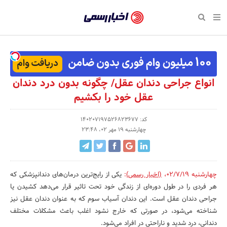
بازگشت
بازگشت
بازگشت
بازگشت
بازگشت
بازگشت
بازگشت
اخبار
رسمی
صفحه نخست پایگاه خبری
صفحه نخست ورزش
صفحه نخست رویداد
صفحه نخست فرهنگی
صفحه نخست اقتصادی
صفحه نخست اجتماعی
صفحه نخست سبک زندگی
-
اقتصادی
رسانه‌ها
تجارت و بازار
علم و آموزش
تازه‌های ورزش
حراج و تخفیف
سلامت و زیبایی
اخبار
اجتماعی
نشریات و کتاب
بهداشت و درمان
مکان‌های ورزشی
کارآفرینی و استارتاپ
روانشناسی و موفقیت
جشنواره، نمایشگاه و هما
انواع جراحی دندان عقل/ چگونه بدون درد دندان
تایید
عقل خود را بکشیم
شده
فرهنگی
مد و لباس
سینما و تئاتر
شهر و جامعه
تجهیزات ورزشی
مسابقه و فراخوان
نفت، انرژی و صنایع وابسته
شرکت‌ها،
کد: 140207197526823677
ورزش
موسیقی
باشگاه‌ها
حقوقی و قانون
سرگرمی و تفریح
تجارت الکترونیک و فناوری 
چهارشنبه 19 مهر 02، 23:48
سازمان‌ها
سبک زندگی
صنعت و تولید
هنرهای تجسمی
دکوراسیون و منزل
گردشگری و میراث فرهنگی
و
روابط
رویداد
صنایع دستی
محیط زیست
کسب و کار و خرده فروشی
چهارشنبه 02/7/19
،
(اخبار رسمی)
:
یکی از رایج‌ترین درمان‌های دندانپزشکی که
عمومی‌ها
هر فردی را در طول دوره‌ای از زندگی خود تحت تاثیر قرار می‌دهد کشیدن یا
تبلیغات و روابط عمومی
صنایع غذایی و کشاورزی
جراحی دندان عقل است. این دندان آسیاب سوم که به عنوان دندان عقل نیز
شناخته می‌شود، در صورتی که خارج نشود اغلب باعث مشکلات مختلف
کار و استخدام
دندانی، درد شدید و ناراحتی در افراد می‌شود.