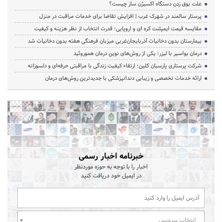
علت بوق زدن دستگاه اکسیژن ساز چیست؟
پرستار سالمند در شهرک غرب | افزایش تقاضا برای خدمات مراقبت در منزل
مقایسه قیمت ایمپلنت کره ای و اروپایی؛ قدرت انتخاب از نظر هزینه و کیفیت
بیمارستان بدون دخانیات آذربایجان‌غربی میزبان فرهنگی هفته بدون دخانیات شد
درمان بواسیر با لیزر؛ یکی از روش‌های نوین درمان هموروئید
شرکت پرستاری پارسیان کلین؛ ارتقاء کیفیت زندگی با مراقبتی حرفه‌ای و دلسوزانه
ارائه خدمات تخصصی و زیبایی دندانپزشکی با جدیدترین روش‌های درمان
خبرنامه اخبار رسمی
اخبار را با توجه به حوزه موردنظر
در ایمیل خود دریافت کنید
انتخاب سرویس