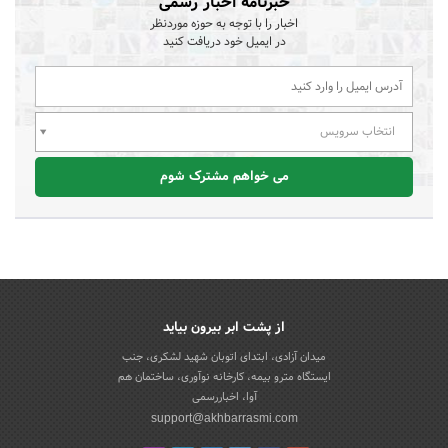
خبرنامه اخبار رسمی
اخبار را با توجه به حوزه موردنظر
در ایمیل خود دریافت کنید
انتخاب سرویس
می خواهم مشترک شوم
از پشت ابر بیرون بیاید
میدان آزادی، ابتدای اتوبان شهید لشکری، جنب
ایستگاه مترو بیمه، کارخانه نوآوری، ساختمان هم
آوا، اخباررسمی
support@akhbarrasmi.com