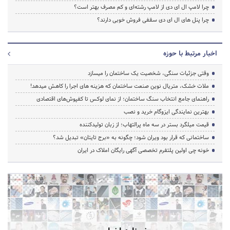
چرا لامپ ال ای دی از لامپ رشته‌ای و کم مصرف بهتر است؟
چرا پنل های ال ای دی سقفی فروش خوبی دارند؟
اخبار مرتبط با حوزه
وقتی جزئیات سنگی، شخصیت یک ساختمان را میسازد
ملات خشک، متریال نوین صنعت ساختمان که هزینه‌ های اجرا را کاهش میدهد!
راهنمای جامع انتخاب سنگ ساختمان؛ از نمای لوکس تا کفپوش‌های اقتصادی
بهترین نمایندگی ایزوگام خرید و نصب
قیمت میلگرد بستر در سه ماه پرالتهاب؛ از زبان تولیدکننده
ساختمانی که قرار بود ویران شود؛ چگونه به «برج تایتان» تبدیل شد؟
خونه چی اولین پلتفرم تخصصی آگهی رایگان املاک در ایران