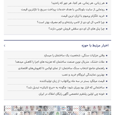
هر زبانی، هر زمانی، هر کجا، هر جور که راحتید!
رونمایی از سایت بلوباکس با هدف خدمات پرداخت سریع با نازلترین قیمت
خرید تلگرام پرمیوم با ارزان ترین قیمت
چرا لامپ ال ای دی از لامپ رشته‌ای و کم مصرف بهتر است؟
چرا پنل های ال ای دی سقفی فروش خوبی دارند؟
اخبار مرتبط با حوزه
وقتی جزئیات سنگی، شخصیت یک ساختمان را میسازد
ملات خشک، متریال نوین صنعت ساختمان که هزینه‌ های اجرا را کاهش میدهد!
راهنمای جامع انتخاب سنگ ساختمان؛ از نمای لوکس تا کفپوش‌های اقتصادی
بهترین نمایندگی ایزوگام خرید و نصب
قیمت میلگرد بستر در سه ماه پرالتهاب؛ از زبان تولیدکننده
ساختمانی که قرار بود ویران شود؛ چگونه به «برج تایتان» تبدیل شد؟
خونه چی اولین پلتفرم تخصصی آگهی رایگان املاک در ایران