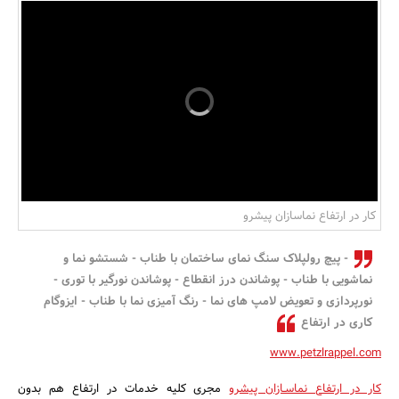
بانک، بیمه و سرمایه
مسکن و ساختمان
کار در ارتفاع نماسازان پیشرو
- پیچ رولپلاک سنگ نمای ساختمان با طناب - شستشو نما و
نماشویی با طناب - پوشاندن درز انقطاع - پوشاندن نورگیر با توری -
نورپردازی و تعویض لامپ های نما - رنگ آمیزی نما با طناب - ایزوگام
کاری در ارتفاع
www.petzlrappel.com
کار در ارتفاع نماسـازان پیشرو
مجری کلیه خدمات در ارتفاع هم بدون