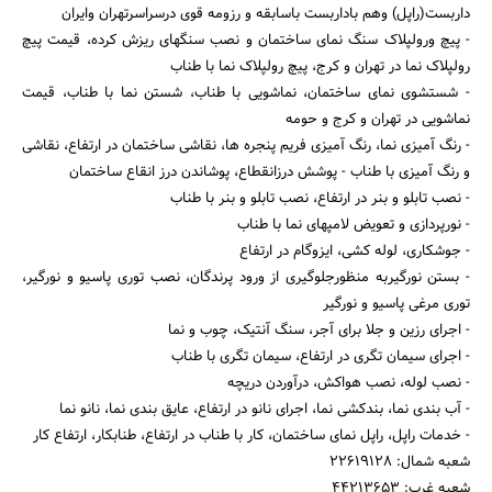
داربست(راپل) وهم باداربست باسابقه و رزومه قوی درسراسرتهران وایران
- پیچ ورولپلاک سنگ نمای ساختمان و نصب سنگهای ریزش کرده، قیمت پیچ
رولپلاک نما در تهران و کرج، پیچ رولپلاک نما با طناب
- شستشوی نمای ساختمان، نماشویی با طناب، شستن نما با طناب، قیمت
نماشویی در تهران و کرج و حومه
- رنگ آمیزی نما، رنگ آمیزی فریم پنجره ها، نقاشی ساختمان در ارتفاع، نقاشی
و رنگ آمیزی با طناب - پوشش درزانقطاع، پوشاندن درز انقاع ساختمان
- نصب تابلو و بنر در ارتفاع، نصب تابلو و بنر با طناب
جستجو
- نورپردازی و تعویض لامپهای نما با طناب
- جوشکاری، لوله کشی، ایزوگام در ارتفاع
- بستن نورگیربه منظورجلوگیری از ورود پرندگان، نصب توری پاسیو و نورگیر،
توری مرغی پاسیو و نورگیر
- اجرای رزین و جلا برای آجر، سنگ آنتیک، چوب و نما
- اجرای سیمان تگری در ارتفاع، سیمان تگری با طناب
- نصب لوله، نصب هواکش، درآوردن دریچه
- آب بندی نما، بندکشی نما، اجرای نانو در ارتفاع، عایق بندی نما، نانو نما
- خدمات راپل، راپل نمای ساختمان، کار با طناب در ارتفاع، طنابکار، ارتفاع کار
شعبه شمال: ۲۲۶۱۹۱۲۸
شعبه غرب: ۴۴۲۱۳۶۵۳