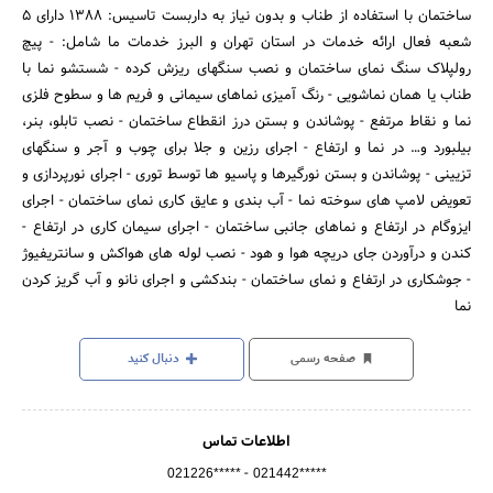
ساختمان با استفاده از طناب و بدون نیاز به داربست تاسیس: 1388 دارای 5
شعبه فعال ارائه خدمات در استان تهران و البرز خدمات ما شامل: - پیچ
رولپلاک سنگ نمای ساختمان و نصب سنگهای ریزش کرده - شستشو نما با
طناب یا همان نماشویی - رنگ آمیزی نماهای سیمانی و فریم ها و سطوح فلزی
نما و نقاط مرتفع - پوشاندن و بستن درز انقطاع ساختمان - نصب تابلو، بنر،
بیلبورد و… در نما و ارتفاع - اجرای رزین و جلا برای چوب و آجر و سنگهای
تزیینی - پوشاندن و بستن نورگیرها و پاسیو ها توسط توری - اجرای نورپردازی و
تعویض لامپ های سوخته نما - آب بندی و عایق کاری نمای ساختمان - اجرای
ایزوگام در ارتفاع و نماهای جانبی ساختمان - اجرای سیمان کاری در ارتفاع -
کندن و درآوردن جای دریچه هوا و هود - نصب لوله های هواکش و سانتریفیوژ
- جوشکاری در ارتفاع و نمای ساختمان - بندکشی و اجرای نانو و آب گریز کردن
نما
صفحه رسمی
دنبال کنید
اطلاعات تماس
-
021226*****
021442*****