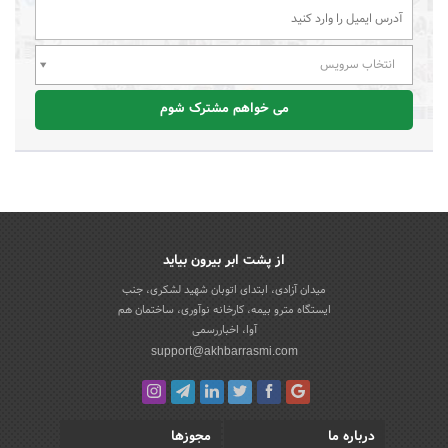
انتخاب سرویس
می خواهم مشترک شوم
از پشت ابر بیرون بیاید
میدان آزادی، ابتدای اتوبان شهید لشکری، جنب
ایستگاه مترو بیمه، کارخانه نوآوری، ساختمان هم
آوا، اخباررسمی
support@akhbarrasmi.com
درباره ما
مجوزها