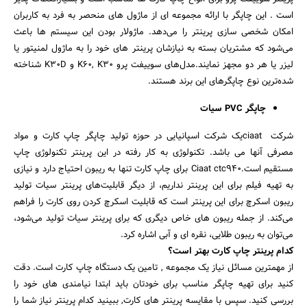
است . این چاپگر با ارائه مجموعه ای از ماژول های منحصر به فرد به کاربران
امکان شخصی سازی پرینتر را می‌دهد. ماژولار بودن این سیستم ها باعث
می‌شود که مشتریان بسته به نیازشان پرینتر های خود را به ماژول لمنیتور یا
لیزر یا هر دو مجهز نمایند.مدل‌های سوییفت پرو K60, K30 و K30D شناخته
شده‌ترین نوع چاپگرهای این برند هستند.
چاپگر PVC سیات
شرکت ciaatیک شرکت اسپانیایی در حوزه تولید چاپگر چاپ کارت و مواد
مصرفی آنها می باشد. تکنولوژی به کار رفته در این پرینتر تکنولوژی چاپ
مستقیم است.Ciaat ctc940 برای چاپ کارت تنها به ریبون احتیاج دارد و نیازی
به تهیه فیلم برای این پرینتر نداریم، از دیگر قابلیت‌های پرینتر سیات تولید
ریبون اسکرچ برای این پرینتر است که قابلیت اسکرچ کردن روی کارت را فراهم
می‌کند. از جمله ریبون های خاص دیگری که برای پرینتر سیات تولید می‌شود،
می‌توان به ریبون طلایی، نقره ای و آبی اشاره کرد.
کدام پرینتر چاپ کارت بهتر است؟
از مهمترین مسائل نیاز یک مجموعه , تامین یک دستگاه چاپ کارت است. دقت
کنید برای تهیه چاپگر مناسب برای خودتان باید ابتدا نیامندی های خود را
بررسی کنید. سپس با مقایسه پرینتر های کارت, ببینید کدام پرینتر نیاز شما را