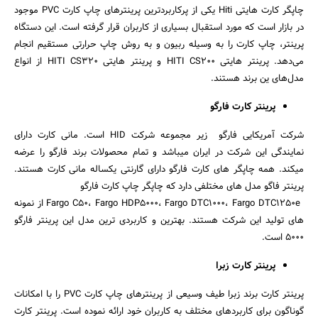
جستجو
چاپگر کارت هایتی Hiti یکی از پرکاربردترین پرینترهای چاپ کارت PVC موجود
در بازار است که مورد استقبال بسیاری از کاربران قرار گرفته است. این دستگاه
پرینتر، چاپ کارت را به وسیله ربیون و به روش چاپ حرارتی مستقیم انجام
می‌دهد. پرینتر هایتی HITI CS200 و پرینتر هایتی HITI CS320 از انواع
مدل‌های ین برند هستند.
پرینتر کارت فارگو
شرکت آمریکایی فارگو زیر مجموعه شرکت HID است. مانی کارت دارای
نمایندگی این شرکت در ایران میباشد و تمام محصولات برند فارگو را عرضه
میکند. همه چاپگر های کارت فارگو دارای گارنتی یکساله مانی کارت هستند.
پرینتر فاگو مدل های مختلفی دارد که چاپگر چاپ کارت فارگو
Fargo C50، Fargo HDP5000، Fargo DTC1000، Fargo DTC1250e از نمونه
های تولید این شرکت هستند. بهترین و کاربردی ترین مدل این پرینتر فارگو
5000 است.
پرینتر کارت زبرا
پرینتر کارت برند زبرا طیف وسیعی از پرینترهای چاپ کارت PVC را با امکانات
گوناگون برای کاربردهای مختلف به کاربران خود ارائه نموده است. پرینتر کارت