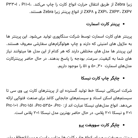
زبرا Zebra از طریق انتقال حرارت انواع کارت را چاپ می‌کند. P330I ، P110I،
ZXP1، ZXP3، ZXP7 و ZXP8 از انواع پرینتر زبرا Zebra هستند.
پرینتر کارت اسمارت
پرینتر های کارت اسمارت توسط شرکت سنگاپوری تولید می‌شود. این پرینتر ها
به ماژول های امنیتی که دارند و چاپ هولوگرام‌های سفارشی معروف هستند.
این پرینتر ها مدل های مختلفی دارند که هر کدام از این مدل ها میتوانند نیاز
های شما به کیفیت, سرعت, بودجه را پاسخ بدهند. در حال حاضر پرینترکارت
مدل‌های اسمارت 30, 50 و 51 را موجود داریم.
چاپگر چاپ کارت نیسکا
شرکت امریکایی نیسکا خط تولید گسترده ای از پرینترهای کارت پی وی سی تا
سیستم‌های اسکن اسناد و سیستم‌های جابجایی کاغذ برای صنعت فتوکپی ارائه
می‌دهد. انواع مدل‌های نیسکا عبارت اند از: Prc-101 ،Prc-151 ،Prc-5350 ،Prc-
201 و نیسکا 201 پلاس. در حال حاضر بهترین مدل نیسکا 201 پلاس است.
چاپگر کارت سوویفت پرو
پرینتر سوییفت پرو برای انواع چاپ کارت ها مناسب است و بسیارانعطاف پذیر