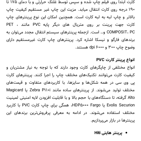
کارت ابتدا روی فیلم چاپ شده و سپس توسط غلتک حرارتی و با دمای 175 تا
190 درجه روی کارت انتقال میابد. مزیت این چاپ غیر مستقیم کیفیت چاپ
بالاتر و چاپ لبه به لبه کارت است. همچنین امکان این نوع پرینترهای چاپ
کارت جهت پرینت بر روی متریال های دیگر پایه PVC مانند PET ،
COMPOSIT، PC و… است. ازجمله پرینترهای سیستم انتقال مجدد می‌توان به
برندهای فارگو و نیسکا اشاره کرد. پرینترهای چاپ کارت غیرمستقیم دارای
وضوح چاپ 300 و 6000 dpi هستند.
انواع پرینتر کارت PVC
انواع مختلفی از چاپگرهای کارت وجود دارند که با توجه به نیاز مشتریان و
کیفیت کارت می‌توانند تکنیک‌های مختلف چاپ را اجرا کنند. پرینترهای کارت
پی وی سی در همه شکل‌ها و سایزها، با کاربردهای متفاوت و قیمت‌های
مختلف تولید می‌شوند. از پرینترهای ساده مانند Zebra P110i یا Magicard
Alto گرفته، تا دستگاه‌های با حجم بالا و با قابلیت افزودن لایه امنیتی لمینیت
Evolis Securion یا HDP5000 Fargo، همگی برای چاپ کارت PVC با کاربرد
مختلف استفاده می‌شوند. در ادامه به معرفی پرفروش‌ترین برندهای این
پرینترها در بازار می‌پردازیم.
پرینتر هایتی Hiti