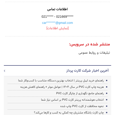
اطلاعات تماس
-
021*****
021669*****
car*******@gmail.com
[نمایش اطلاعات]
منتشر شده در سرویس:
تبلیغات و روابط عمومی
آخرین اخبار شرکت کارت پرداز
راهنمای خرید لیبل پرینتر | انتخاب بهترین دستگاه متناسب با کسب‌وکار شما
هزینه چاپ کارت PVC در سال ۱۴۰۴ | عوامل موثر + راهنمای کاهش هزینه
راهنمای جامع نگهداری از چاپگر کارت PVC
انتخاب هوشمندانه پرینتر کارت PVC بر اساس نیاز شما
نحوه محافظت از کارت PVC چاپ شده
چاپ کارت باشگاه مشتریان چه کمکی به کسب و کارها می‌کند؟