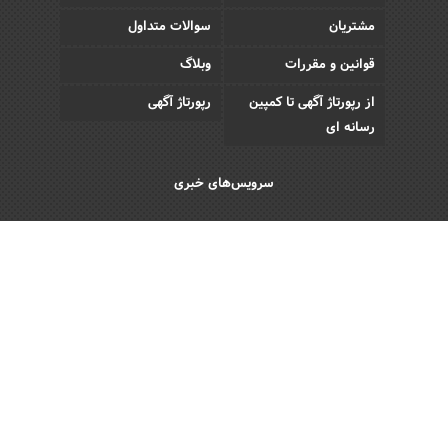
مشتریان
سوالات متداول
قوانین و مقررات
وبلاگ
از رپورتاژ آگهی تا کمپین
رپورتاژ آگهی
رسانه ای
سرویس‌های خبری
اقتصادی
اجتماعی
فرهنگی
ورزش
سبک زندگی
رویداد