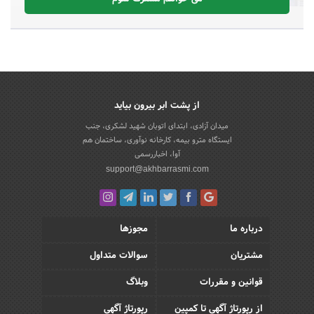
از پشت ابر بیرون بیاید
میدان آزادی، ابتدای اتوبان شهید لشکری، جنب
ایستگاه مترو بیمه، کارخانه نوآوری، ساختمان هم
آوا، اخباررسمی
support@akhbarrasmi.com
درباره ما
مجوزها
مشتریان
سوالات متداول
قوانین و مقررات
وبلاگ
از رپورتاژ آگهی تا کمپین
رپورتاژ آگهی