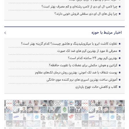
چرا لامپ ال ای دی از لامپ رشته‌ای و کم مصرف بهتر است؟
چرا پنل های ال ای دی سقفی فروش خوبی دارند؟
اخبار مرتبط با حوزه
تفاوت کاشت ابرو با میکروبلیدینگ و هاشور چیست؟ کدام گزینه بهتر است؟
معرفی 5 مورد از بهترین کرم های ضد لک صورت
بهترین کرم پودر 24 ساعته کدام است؟
کراتین و هوش: مکملی برای عضلات یا تقویت حافظه؟
پوست شفاف با ضد لک امونی: بهترین روش درمان لک‌های مقاوم
آموزش ساخت بهترین اسپری های نرم‌ کننده موی خانگی
گلاب و کاهش حالت تهوع بارداری