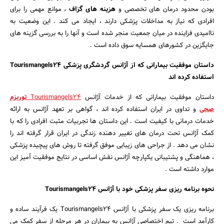
بودن محدود درمان‌ های تخصصی و
هزینه ‌های گزاف
، موانع مهمی را برای
افرادی که نیاز به مداخلات پزشکی دارند ، ایجاد می ‌کند . این وضعیت به
ناامیدی فزاینده در میان جمعیت منجر شده است و آنها را به بررسی گزینه های
جایگزین در کشورهای همسایه سوق داده است .
داستان موفقیت بیمارانی که از آژانس گردشگری پزشکی
Tourismangels24
استفاده کرده اند
داستان موفقیت بیمارانی که از خدمات آژانس
Tourismangels24
توریزم
صحی
و تداوی در ایران استفاده کرده اند ، گواهی بر تعهد آژانس به ارائه
خدمات درمانی با کیفیت است . این داستان ها تجربیات مثبت افرادی را که با
کمک آژانس تحت درمان های تغییر دهنده زندگی در ایران قرار گرفته اند را
نشان می دهد . از جراحی های زیبایی موفق گرفته تا روش های پیچیده پزشکی
، هماهنگی و پشتیبانی یکپارچه آژانس نقش اساسی در نتایج موفقیت آمیز این
موارد داشته است .
نحوه برنامه ریزی سفر پزشکی خود با آژانس
Tourismangels24
برنامه ریزی یک سفر پزشکی با آژانس Tourismangels24 یک فرآیند ساده و
کارآمد است . تیم اختصاصی آژانس به بیماران در هر مرحله از سفر کمک می