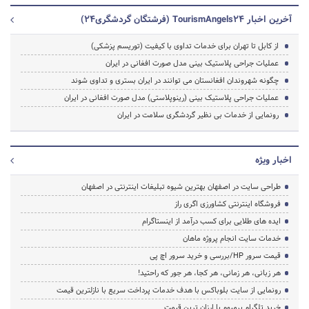
آخرین اخبار TourismAngels24 (فرشتگان گردشگری24)
از کابل تا تهران برای خدمات تداوی با کیفیت (توریسم پزشکی)
عملیات جراحی پلاستیک بینی مدل صورت افغانی در ایران
چگونه شهروندان افغانستان می توانند در ایران بستری و تداوی شوند
عملیات جراحی پلاستیک بینی (رینوپلاستی) مدل صورت افغانی در ایران
رونمایی از خدمات بی نظیر گردشگری سلامت در ایران
اخبار ویژه
طراحی سایت در اصفهان بهترین شیوه تبلیغات اینترنتی در اصفهان
فروشگاه اینترنتی کشاورزی اگری راز
ایده های طلایی برای کسب درآمد از اینستاگرام
خدمات سایت انجام پروژه ماهان
قیمت سرور HP/بررسی و خرید سرور اچ پی
هر زبانی، هر زمانی، هر کجا، هر جور که راحتید!
رونمایی از سایت بلوباکس با هدف خدمات پرداخت سریع با نازلترین قیمت
خرید تلگرام پرمیوم با ارزان ترین قیمت