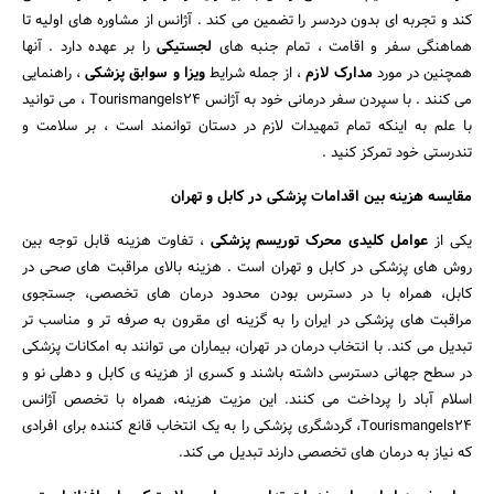
کند و تجربه ای بدون دردسر را تضمین می کند . آژانس از مشاوره های اولیه تا
هماهنگی سفر و اقامت ، تمام جنبه های
لجستیکی
را بر عهده دارد . آنها
همچنین در مورد
مدارک لازم
، از جمله شرایط
ویزا و سوابق پزشکی
، راهنمایی
می کنند . با سپردن سفر درمانی خود به آژانس Tourismangels24 ، می توانید
با علم به اینکه تمام تمهیدات لازم در دستان توانمند است ، بر سلامت و
تندرستی خود تمرکز کنید .
مقایسه هزینه بین اقدامات پزشکی در کابل و تهران
یکی از
عوامل کلیدی محرک توریسم پزشکی
، تفاوت هزینه قابل توجه بین
روش های پزشکی در کابل و تهران است . هزینه بالای مراقبت های صحی در
کابل، همراه با در دسترس بودن محدود درمان های تخصصی، جستجوی
مراقبت های پزشکی در ایران را به گزینه ای مقرون به صرفه تر و مناسب تر
تبدیل می کند. با انتخاب درمان در تهران، بیماران می توانند به امکانات پزشکی
در سطح جهانی دسترسی داشته باشند و کسری از هزینه ی کابل و دهلی نو و
اسلام آباد را پرداخت می کنند. این مزیت هزینه، همراه با تخصص آژانس
Tourismangels24، گردشگری پزشکی را به یک انتخاب قانع کننده برای افرادی
که نیاز به درمان های تخصصی دارند تبدیل می کند.