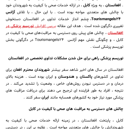
.
افغانستان
، به ویژه
کابل
، در ارائه خدمات صحی با کیفیت به شهروندان خود
با چالش های متعددی مواجه بوده است . با این حال ، با تلاش
آژانس
Tourismangels24
، چشم انداز خدمات تداوی در افغانستان دستخوش
تغییری دگرگون شده است . هدف این مقاله
بررسی افزایش
توریسم پزشکی در
افغانستان
، چالش‌ های پیش روی دسترسی به مراقبت‌های صحی با کیفیت در
کابل ، و چگونگی نقش مهم آژانس Tourismangels24 در دگرگونی بخش
توریسم پزشکی است .
توریسم پزشکی راهی برای حل شدن مشکلات تداوی تخصصی در افغانستان
افغانستان در سال های اخیر شاهد سفر بیشتر
شهروندان محترم افغان
برای
تداوی در کشورهای
پاکستان
و
هندوستان
و ایران بوده است . هزینه بالای
درمان و در دسترس نبودن روش‌های خاص ، وضعیت را تشدید می‌کند . در
جستجو
نتیجه ، افراد به طور فزاینده ای ترجیح می دهند برای دریافت مراقبت های
پزشکی مورد نیاز خود به کشورهای همسایه مانند
ایران
سفر کنند .
چالش های دسترسی به مراقبت های صحی با کیفیت در کابل
کابل ، پایتخت افغانستان ، در زمینه ارائه خدمات صحی با کیفیت به
شهروندانش با چالش های متعددی مواجه است . علاوه بر این ، در دسترس