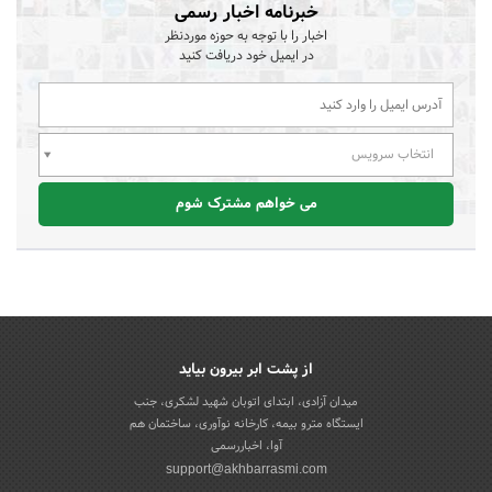
خبرنامه اخبار رسمی
اخبار را با توجه به حوزه موردنظر
در ایمیل خود دریافت کنید
انتخاب سرویس
می خواهم مشترک شوم
از پشت ابر بیرون بیاید
میدان آزادی، ابتدای اتوبان شهید لشکری، جنب
ایستگاه مترو بیمه، کارخانه نوآوری، ساختمان هم
آوا، اخباررسمی
support@akhbarrasmi.com