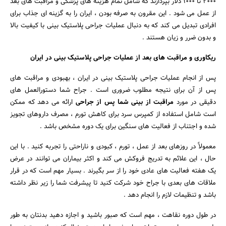
2000 تا 1000 دلار بپردازند که شامل تمام هزینه های پزشکی و مراقبت های بعد
از عمل می شود . این مقرون به صرفه بودن ، ایران را به گزینه ای جذاب برای
افرادی تبدیل می کند که به دنبال عملیات جراحی پلاستیک بینی با کیفیت بالا
و بدون ضرر و زیان هستند .
ریکاوری و مراقبت های بعد از عملیات جراحی پلاستیک بینی در ایران
پس از انجام عملیات جراحی پلاستیک بینی در ایران ، بهبودی و مراقبت های
پس از آن برای نتیجه مطلوب ضروری است . جراح شما دستورالعمل های
دقیقی در مورد
مراقبت از بینی شما پس از جراحی
ارائه می دهد که ممکن
است شامل استفاده از کمپرس سرد برای کاهش تورم ، مصرف داروهای تجویز
شده و اجتناب از فعالیت های سنگین برای یک دوره مشخص باشد .
معمولاً در روزهای بعد از عمل ، تورم ، کبودی و ناراحتی را تجربه کنید . با این
حال ، این علائم به تدریج فروکش می کند و اکثر بیماران می توانند در عرض
یک هفته فعالیت های عادی خود را از سر بگیرند . بسیار مهم است که در قرار
ملاقات های بعدی با جراح خود شرکت کنید تا پیشرفت شما را زیر نظر داشته
باشد و تنظیمات لازم را انجام دهد .
در طول دوره نقاهت ، مهم است که صبور باشید و اجازه دهید بدنتان به طور