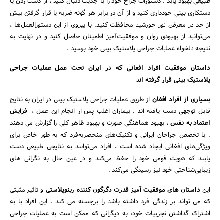
طبیعی بهبود یابد . دستورات جراح خود را با جدیت دنبال کنید ، از دست زدن یا
دستکاری بینی خودداری کنید و از آن در برابر هر گونه ضربه یا قرار گرفتن بیش
از حد در معرض نور خورشید محافظت کنید. با پیروی از این دستورالعمل‌ها ،
می‌توانید از بهبودی روان و موفقیت‌آمیز اطمینان حاصل کنید و در نهایت به
نتیجه دلخواه عملیات جراحی پلاستیک بینی خود برسید .
داستان موفقیت افراد افغانی که در ایران تحت عمل عملیات جراحی
پلاستیک بینی قرار گرفته اند
بسیاری از افراد افغان
از طریق عملیات جراحی پلاستیک بینی در ایران به نتایج
قابل توجهی دست یافته اند . بیماران اغلب پس از انجام این عمل ،
افزایش
اعتماد به نفس
، بهبود هماهنگی صورت و بهبود ظاهر کلی را گزارش می دهند
. با تخصص جراحان ایرانی و تکنیک‌های منحصربه‌فرد که به طور خاص برای
ویژگی‌های افغانی ایجاد شده است ، افراد می‌توانند به نتایجی طبیعی دست
یابند که هویت قومی خود را حفظ می‌کند و در عین حال به نگرانی‌ های
زیبایی‌شناختی خود نیز رسیدگی می‌کند .
این
داستان های موفقیت آمیز قدرت دگرگون کننده رینوپلاستی
و تاثیر مثبتی
که می تواند بر زندگی فرد داشته باشد را برجسته می کند . این افراد با به
اشتراک گذاشتن تجربیات خود، به دیگرانی که ممکن است به عملیات جراحی