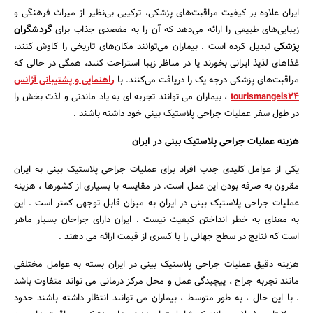
ایران علاوه بر کیفیت مراقبت‌های پزشکی، ترکیبی بی‌نظیر از میراث فرهنگی و
زیبایی‌های طبیعی را ارائه می‌دهد که آن را به مقصدی جذاب برای
گردشگران
پزشکی
تبدیل کرده است . بیماران می‌توانند مکان‌های تاریخی را کاوش کنند،
غذاهای لذیذ ایرانی بخورند یا در مناظر زیبا استراحت کنند، همگی در حالی که
مراقبت‌های پزشکی درجه یک را دریافت می‌کنند. با
راهنمایی و پشتیبانی آژانس
tourismangels24
، بیماران می توانند تجربه ای به یاد ماندنی و لذت بخش را
در طول سفر عملیات جراحی پلاستیک بینی خود داشته باشند .
هزینه عملیات جراحی پلاستیک بینی در ایران
یکی از عوامل کلیدی جذب افراد برای عملیات جراحی پلاستیک بینی به ایران
مقرون به صرفه بودن این عمل است. در مقایسه با بسیاری از کشورها ، هزینه
عملیات جراحی پلاستیک بینی در ایران به میزان قابل توجهی کمتر است . این
به معنای به خطر انداختن کیفیت نیست . ایران دارای جراحان بسیار ماهر
جستجو
است که نتایج در سطح جهانی را با کسری از قیمت ارائه می دهند .
هزینه دقیق عملیات جراحی پلاستیک بینی در ایران بسته به عوامل مختلفی
مانند تجربه جراح ، پیچیدگی عمل و محل مرکز درمانی می تواند متفاوت باشد
. با این حال ، به طور متوسط ، بیماران می توانند انتظار داشته باشند حدود