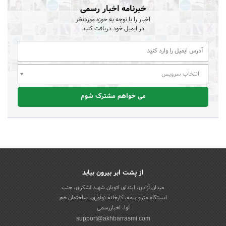
خبرنامه اخبار رسمی
اخبار را با توجه به حوزه موردنظر
در ایمیل خود دریافت کنید
انتخاب سرویس
می خواهم مشترک شوم
از پشت ابر بیرون بیاید
میدان آزادی، ابتدای اتوبان شهید لشکری، جنب
ایستگاه مترو بیمه، کارخانه نوآوری، ساختمان هم
آوا، اخباررسمی
support@akhbarrasmi.com