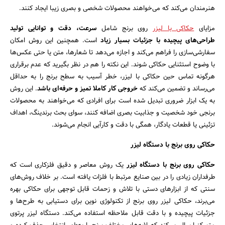
هنرمندان می‌کند که می‌خواهند محصولات شخصی و بصری زیبا ایجاد کنند.
مزایای
حکاکی با لیزر
روی برنج شامل
سرعت، دقت و توانایی تولید
طراحی‌های پیچیده با جزئیات بسیار زیاد
است. همچنین این روش امکان
سفارشی‌سازی را فراهم می‌کند و اجازه می‌دهد تا شعارها، متن یا حتی عکس‌ها
با وضوح استثنایی حکاکی شوند. این نکته را هم در نظر بگیرید که عدم برقراری
هرگونه تماس حین حکاکی با لیزر، خطر آسیب به سطح برنج را به حداقل
می‌رساند و تضمین می‌کند که
خروجی کار کاملا تمیز و حرفه‌ای باشد
. این روش
به یک ابزار ضروری تبدیل شده است برای افرادی که می‌خواهند به محصولات
برنجی خود شخصیت و جذابیت بصری اضافه کنند، سوای بحث برندینگ، اهداف
تزئینی یا قطعات یادگار، همگی با دقت و کارآیی انجام می‌شوند.
جستجو
حکاکی روی برنج با دستگاه لیزر
حکاکی روی برنج با دستگاه لیزر
یک روش معاصر و دقیق فلزکاری است که
طرفداران زیادی را در بین صنایع مرتبط با فلزات یافته است. بر خلاف روش‌های
سنتی که از ابزارهای دستی با تلاش و زحمات قابل توجهی برای حکاکی بهره
می‌برند، حکاکی لیزر روی برنج از تکنولوژی نوین برای دستیابی به طرح‌ها و
جزئیات پیچیده و با دقت قابل ملاحظه استفاده می‌کند. دستگاه لیزر پرتوی