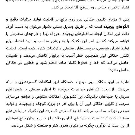
متمرکز ارسال می‌کند که لایه‌های مختلف برنج را به‌طور انتخابی حذف کرده و
نشان دائمی و جذابی روی سطح فلز ایجاد می‌کند.
یکی از مزایای کلیدی حکاکی لیزر روی برنج در
قابلیت تولید جزئیات دقیق و
الگوهای پیچیده
است که از طریق وسایل سنتی دشوار می‌توان به دست آورد.
دقت لیزر امکان ایجاد ساختارهای پیچیده، حروف زیبا و طرح‌های سفارشی را
فراهم می‌کند که این امر این تکنیک را به روشی مناسب و مورد اعتماد برای
تولید اشیای شخصی، برچسب‌های صنعتی و تزئینات هنری کرده است. قابلیت
کنترل حکاکی لیزر همچنین خطر آسیب به برنج را کاهش می‌دهد و اطمینان
حاصل می‌کند که خط و خطوط کاملا صاف انجام شود و خطایی در حکاکی
حاصل نشود.
علاوه بر این، حکاکی روی برنج با دستگاه لیزر
امکانات گسترده‌تری
را ارائه
می‌دهد. از ایجاد تکه‌های جواهرات پیچیده تا اجزای صنعتی با شماره‌های
سریال یا جنبه‌های برندینگ، این تکنولوژی امکانات متنوعی را فراهم می‌سازد.
سرعت و کارایی حکاکی لیزر آن را برای هر دو پروژه کوچک و پیچیده، و تولید
صنعتی بزرگ، مناسب می‌کند که به گسترش گسترده این تکنیک در بخش‌های
مختلف کمک کرده است. این ازدواج فناوری دقت با زیبایی جاودان برنج نمونه‌ای
از این است که نوآوری چگونه در
دنیای مدرن هنر و صنعت
را شکل می‌دهد.