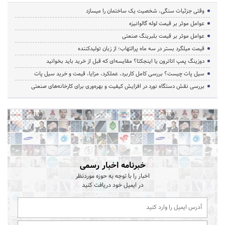
وقتی جزئیات سنگی، شخصیت یک ساختمان را میسازد
عوامل موثر بر قیمت لوله گالوانیزه
عوامل موثر بر قیمت بلبرینگ صنعتی
قیمت میلگرد بستر در سه ماه پرالتهاب؛ از زبان تولیدکننده
دوزینگ پمپ اتاترون یا اینجکتا؟ مقایسه‌ای که قبل از خرید باید بخوانید
سیل پات چیست؟ بررسی کامل کاربرد، عملکرد، مزایا، قیمت و خرید سیل پات
بررسی نقش دستگاه نورد در افزایش کیفیت و بهره‌وری برای کارخانه‌های صنعتی
خبرنامه اخبار رسمی
اخبار را با توجه به حوزه موردنظر
در ایمیل خود دریافت کنید