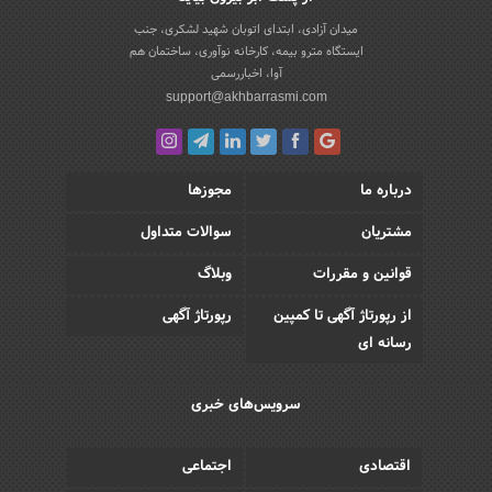
میدان آزادی، ابتدای اتوبان شهید لشکری، جنب
ایستگاه مترو بیمه، کارخانه نوآوری، ساختمان هم
آوا، اخباررسمی
support@akhbarrasmi.com
درباره ما
مجوزها
مشتریان
سوالات متداول
قوانین و مقررات
وبلاگ
از رپورتاژ آگهی تا کمپین
رپورتاژ آگهی
رسانه ای
سرویس‌های خبری
اقتصادی
اجتماعی