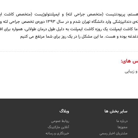
 هستم‌، پریودنتیست (متخصص جراحی لثه) و ایمپلنتولوژیست (متخصص کاشت ایم
دندانی)؛‌ سال ۱۳۷۱ در رشته‌ی دندانپزشکی وارد دانشگاه تهران شدم و در سال ۱۳۹۳ دوره
 کاشت ایمپلنت یک روزه کاشت ایمپلنت به دلیل طول درمان طولانی، همواره برای افر
دغدغه بوده و هست. ما این مشکل را در یک روز برای شما مرتفع می کنیم
س های:
 زیبایی
سایر بخش ها
وبلاگ
درباره ما
روابط عمومی
مجوزها
آنلاین مارکتینگ
مشتریان اخبار رسمی
خبرنگاری و رسانه