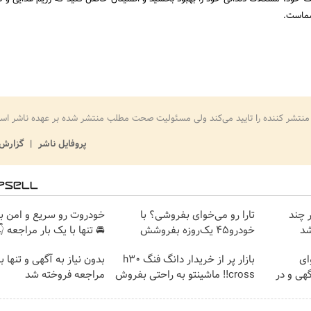
روزمره
بار رسمی هویت منتشر کننده را تایید می‌کند ولی مسئولیت صحت مطلب منتشر شده ب
ش تخلف
پروفایل ناشر
ت رو سریع و امن بفروش
تارا رو می‌خوای بفروشی؟ با
خودر
 تنها با یک بار مراجعه 👇
خودرو۴۵ یک‌روزه بفروشش
سا
تنها با یک بار
بازار پر از خریدار دانگ فنگ h30
ما
مراجعه فروخته شد
cross!! ماشینتو به راحتی بفروش
بفروشی؟