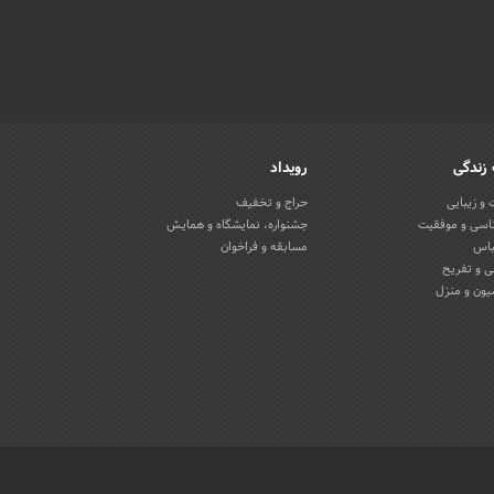
زندگی
رویداد
و زیبایی
حراج و تخفیف
اسی و موفقیت
جشنواره، نمایشگاه و همایش
باس
مسابقه و فراخوان
 و تفریح
یون و منزل