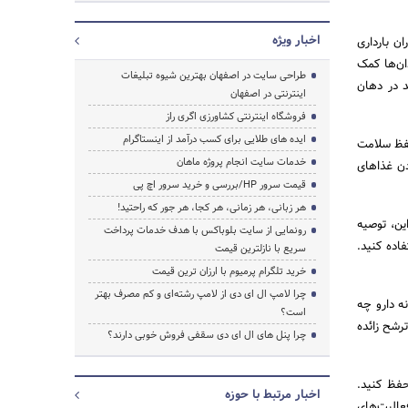
اخبار ویژه
ن بارداری
ان‌ها کمک
طراحی سایت در اصفهان بهترین شیوه تبلیغات
د در دهان
اینترنتی در اصفهان
فروشگاه اینترنتی کشاورزی اگری راز
ایده های طلایی برای کسب درآمد از اینستاگرام
حفظ سلامت
خدمات سایت انجام پروژه ماهان
دن غذاهای
قیمت سرور HP/بررسی و خرید سرور اچ پی
هر زبانی، هر زمانی، هر کجا، هر جور که راحتید!
ین، توصیه
رونمایی از سایت بلوباکس با هدف خدمات پرداخت
اده کنید.
سریع با نازلترین قیمت
خرید تلگرام پرمیوم با ارزان ترین قیمت
چرا لامپ ال ای دی از لامپ رشته‌ای و کم مصرف بهتر
نه دارو چه
است؟
رشح زائده
چرا پنل های ال ای دی سقفی فروش خوبی دارند؟
حفظ کنید.
اخبار مرتبط با حوزه
عالیت‌های