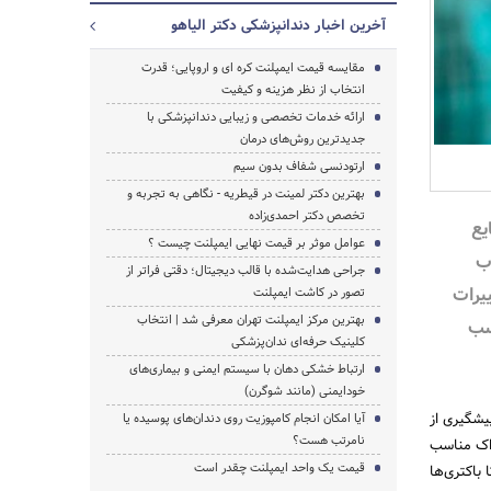
آخرین اخبار دندانپزشکی دکتر الیاهو
مقایسه قیمت ایمپلنت کره ای و اروپایی؛ قدرت
انتخاب از نظر هزینه و کیفیت
ارائه خدمات تخصصی و زیبایی دندانپزشکی با
جدیدترین روش‌های درمان
ارتودنسی شفاف بدون سیم
بهترین دکتر لمینت در قیطریه - نگاهی به تجربه و
جستجو
تخصص دکتر احمدی‌زاده
یع
عوامل موثر بر قیمت نهایی ایمپلنت چیست ؟
اب
جراحی هدایت‌شده با قالب دیجیتال؛ دقتی فراتر از
یرات
تصور در کاشت ایمپلنت
بهترین مرکز ایمپلنت تهران معرفی شد | انتخاب
سب
کلینیک حرفه‌ای ندان‌پزشکی
ارتباط خشکی دهان با سیستم ایمنی و بیماری‌های
خودایمنی (مانند شوگرن)
پیشگیری از
آیا امکان انجام کامپوزیت روی دندان‌های پوسیده یا
نامرتب هست؟
واک مناسب
قیمت یک واحد ایمپلنت چقدر است
باکتری‌ها