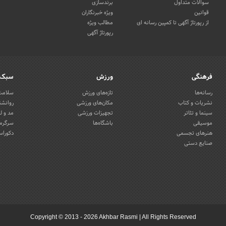
سوالات متداول
برندسازی
قوانین
ویژه خبرنگاران
از رپورتاژ آگهی تا کمپین رسانه ای
مطالب ویژه
رپورتاژ آگهی
فرهنگی
ورزش
سبک 
رسانه‌ها
تازه‌های ورزش
سلامت 
نشریات و کتاب
مکان‌های ورزشی
روانشن
سینما و تئاتر
تجهیزات ورزشی
مد و ل
موسیقی
باشگاه‌ها
سرگرمی
هنرهای تجسمی
دکوراس
صنایع دستی
Copyright © 2013 - 2026 Akhbar Rasmi
|
All Rights Reserved