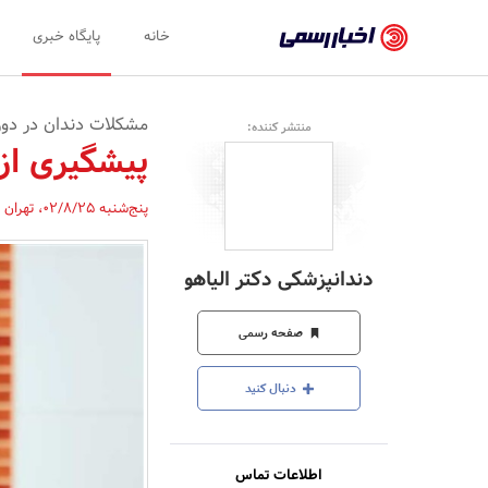
اخبار
خانه
پایگاه خبری
رسمی
-
مشکلات دندان در دورا
منتشر کننده:
اخبار
پیشگیری از 
تایید
پنج‌شنبه 02/8/25
،
تهران
شده
شرکت‌ها،
دندانپزشکی دکتر الیاهو
سازمان‌ها
و
صفحه رسمی
روابط
دنبال کنید
عمومی‌ها
اطلاعات تماس