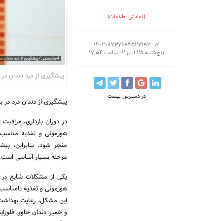
[نمایش اطلاعات]
کد: 140208237683523193
پنج‌شنبه 25 آبان 02 ساعت 17:54
پیشگیری از درد دندان در د
در دسترس نیست
پیشگیری از دندان درد در با
در دوران بارداری، مراقبت 
هورمونی و تغذیه مناسب د
منجر شود. بنابراین، پیش
مرحله بسیار اساسی است.
یکی از مشکلات شایع در د
هورمونی و تغذیه نامناسب ر
این مشکل، رعایت بهداشت 
و خمیر دندان حاوی فلوراید