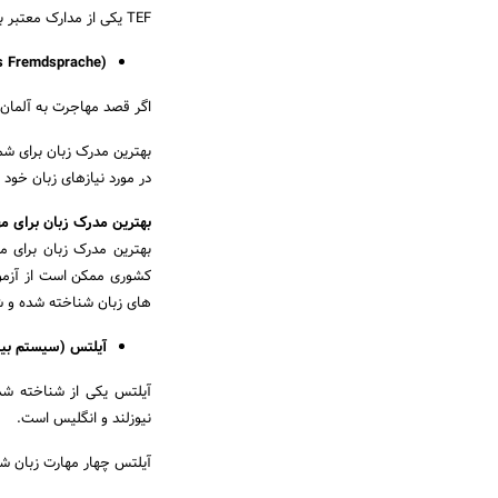
TEF یکی از مدارک معتبر به زبان فرانسه برای مهاجرت به کشورهای فرانسوی زبان مانند کانادا و فرانسه است.
s Fremdsprache):
اگر قصد مهاجرت به آلمان را دارید، TestDaF یکی از آزمون های معتبر زبان آلمان
بهترین مدرک زبان برای شم
در مورد نیازهای زبان خود
بهترین مدرک زبان برای م
بهترین مدرک زبان برای م
کشوری ممکن است از آزمون 
های زبان شناخته شده و ش
آیلتس (سیستم بین 
آیلتس یکی از شناخته شده
نیوزلند و انگلیس است.
آیلتس چهار مهارت زبان شامل Listening، Reading، Writing و Speaking را