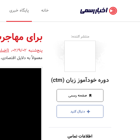
اخبار
خانه
پایگاه خبری
رسمی
-
برای مهاجرت
منتشر کننده:
اخبار
پنج‌شنبه 02/9/02
،
(اخبا
تایید
معمولاً به دلایل اقتصادی
شده
شرکت‌ها،
دوره خودآموز زبان (ctm)
سازمان‌ها
و
صفحه رسمی
روابط
دنبال کنید
عمومی‌ها
اطلاعات تماس