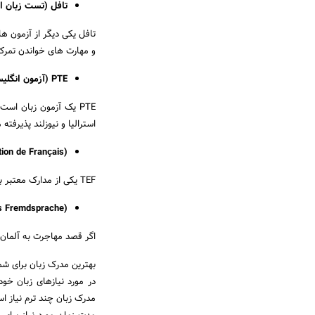
تافل (تست زبان ا
تافل یکی دیگر از آزمون ها
و مهارت های خواندن تمرکز 
PTE (آزمون انگلیسی پیرسون):
PTE یک آزمون زبان ا
استرالیا و نیوزلند پذیرفته
ion de Français):
TEF یکی از مدارک معتبر به زبان فرانسه برای مهاجرت به کشورهای فرانسوی زبان مانند کانادا و فرانسه است.
s Fremdsprache):
اگر قصد مهاجرت به آلمان را دارید، TestDaF یکی از آزمون های معتبر زبان آلمان
بهترین مدرک زبان برای شم
در مورد نیازهای زبان خو
مدرک زبان چند ترم نیاز ا