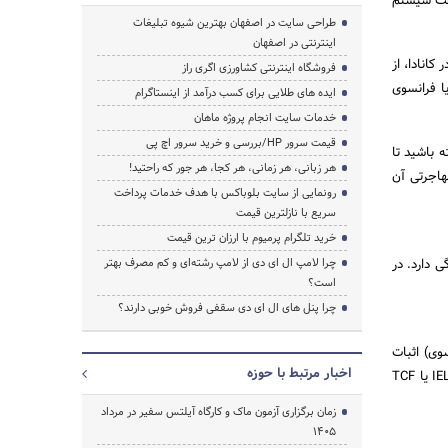
تحت سیستم
طراحی سایت در اصفهان بهترین شیوه تبلیغات
اینترنتی در اصفهان
کانادا، از
فروشگاه اینترنتی کشاورزی اگری راز
یا فرانسوی
جستجو
ایده های طلایی برای کسب درآمد از اینستاگرام
خدمات سایت انجام پروژه ماهان
قیمت سرور HP/بررسی و خرید سرور اچ پی
 باشید تا
هر زبانی، هر زمانی، هر کجا، هر جور که راحتید!
هاجرتی آن
رونمایی از سایت بلوباکس با هدف خدمات پرداخت
سریع با نازلترین قیمت
خرید تلگرام پرمیوم با ارزان ترین قیمت
 دارد. در
چرا لامپ ال ای دی از لامپ رشته‌ای و کم مصرف بهتر
است؟
چرا پنل های ال ای دی سقفی فروش خوبی دارند؟
سوی) اثبات
اخبار مرتبط با حوزه
کنید. شما می توانید این توانایی را از طریق آزمون های زبان شناخته شده در آن کشور مانند IELTS، CELPIP، TEF یا TCF
زمان برگزاری آزمون ماک و کارگاه آیلتس سفیر در مرداد
1405