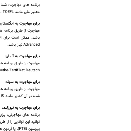
برنامه های مهاجرت: شما با
معتبر ملی مانند IELTS، PTE Academic، TOEFL یا Cambridge C1 Advanced اثبات کنید.
برای مهاجرت به انگلستان:
مهاجرت از طریق برنامه ه
Advanced نیاز باشد.
برای مهاجرت به آلمان:
مهاجرت از طریق برنامه ها
Goethe-Zertifikat Deutsch یا آزمون زبان DSH شرکت ک
برای مهاجرت به سوئد:
مهاجرت از طریق برنامه های
شده در آن کشور مانند TISUS یا Svenska B1/B2 ارائه دهید.
برای مهاجرت به نیوزلند:
برنامه های مهاجرتی: برای
توانید این توانایی را از
پیرسون (PTE)، یا آزمون های انگلیسی کمبریج نشان دهید.