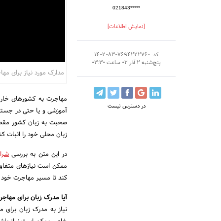
021843*****
[نمایش اطلاعات]
کد: 140208307694222760
پنج‌شنبه 2 آذر 02 ساعت 03:30
مدارک مورد نیاز برای مه
مهاجرت به کشورهای خارجی
در دسترس نیست
آموزشی و یا حتی در جستج
صحبت به زبان کشور مقصد 
زبان محلی خود را اثبات کن
در این متن به بررسی
شرا
ممکن است نیازهای متفاوتی
کند تا مسیر مهاجرت خود ر
آیا مدرک زبان برای مهاج
نیاز به مدرک زبان برای 