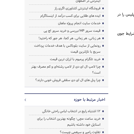
اینترنتی در اصفهان
فروشگاه اینترنتی کشاورزی اگری راز
لیس را در
ایده های طلایی برای کسب درآمد از اینستاگرام
خدمات سایت انجام پروژه ماهان
قیمت سرور HP/بررسی و خرید سرور اچ پی
شرایط جوی
هر زبانی، هر زمانی، هر کجا، هر جور که راحتید!
رونمایی از سایت بلوباکس با هدف خدمات پرداخت
سریع با نازلترین قیمت
خرید تلگرام پرمیوم با ارزان ترین قیمت
چرا لامپ ال ای دی از لامپ رشته‌ای و کم مصرف بهتر
است؟
چرا پنل های ال ای دی سقفی فروش خوبی دارند؟
اخبار مرتبط با حوزه
۱۲ اشتباه رایج در انتخاب لباس راحتی خانگی
خرید ساعت مچی؛ چگونه بهترین انتخاب را برای
استایل خود داشته باشیم
تفاوت رامپر و سرهمی چیست؟