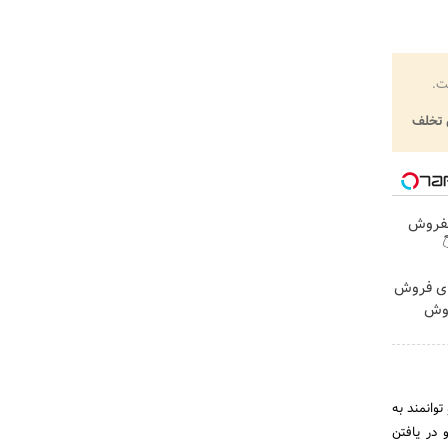
اخ
گزار
خودرو

ماشین ک
؟ ا
مسیر موفق
شما ارائ