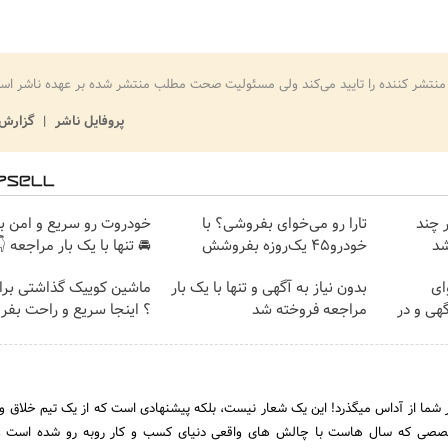
بار رسمی هویت منتشر کننده را تایید می‌کند ولی مسئولیت صحت مطلب منتشر شده ب
ش تخلف
پروفایل ناشر
ت رو سریع و امن بفروش
تارا رو می‌خوای بفروشی؟ با
خودر
 تنها با یک بار مراجعه 👇
خودرو۴۵ یک‌روزه بفروشش
سا
وییک گذاشتی برای فروش
بدون نیاز به آگهی و تنها با یک بار
ما
ینجا سریع و راحت بفروش
مراجعه فروخته شد
بفروشی؟
یت کسب و کار شما از آداس میگذرد! این یک شعار نیست، بلکه پیشنهادی است که از ی
ه میشود.تیم متخصصی که سال هاست با چالش های واقعی دنیای کسب و کار روبه