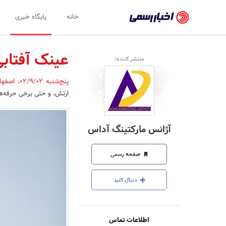
اخبار
خانه
پایگاه خبری
رسمی
-
عینک آفتا
منتشر کننده:
اخبار
پنج‌شنبه 02/9/02
،
اصفه
تایید
ارتش، و حتی برخی حرفه‌ها
شده
شرکت‌ها،
آژانس مارکتینگ آداس
سازمان‌ها
و
صفحه رسمی
روابط
دنبال کنید
عمومی‌ها
اطلاعات تماس