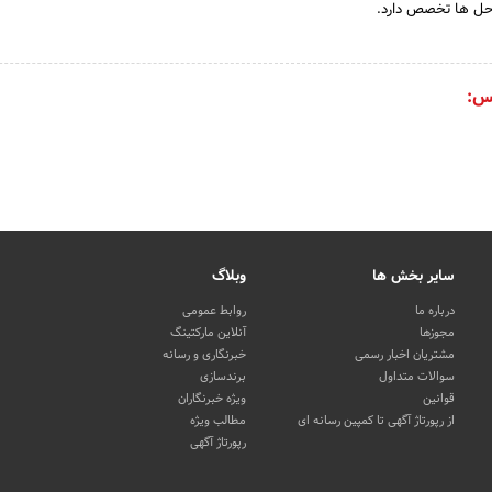
ه حل ها تخصص دارد.
س:
سایر بخش ها
وبلاگ
درباره ما
روابط عمومی
مجوزها
آنلاین مارکتینگ
مشتریان اخبار رسمی
خبرنگاری و رسانه
سوالات متداول
برندسازی
قوانین
ویژه خبرنگاران
از رپورتاژ آگهی تا کمپین رسانه ای
مطالب ویژه
رپورتاژ آگهی