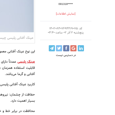
091318*****
[نمایش اطلاعات]
کد: 140208307694419075
پنج‌شنبه 2 آذر 02 ساعت 03:30
عینک آفتابی پلیسی چی
این نوع عینک آفتابی معمول
در دسترس نیست
عینک پلیسی
قابلیت استفاده همزمان 
آفتابی و گرما می‌باشد.
کاربرد عینک آفتابی پلیسی
حفاظت از چشمان: نیروهای
بسیار اهمیت دارد.
محافظت در برابر خط و خ