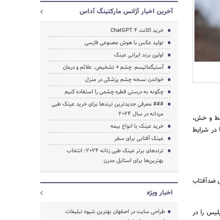
آخرین اخبار آژانس مارکتینگ آداس
خرید اکانت ChatGPT 4
تولید عکس با هوش مصنوعی فارسی
اولین برند ایرانی عینک
آستیگماتیسم چشم + تشخیص، علائم و درمان
خواندن نسخه چشم پزشکی در منزل
چگونه به درستی قطره چشمی را استفاده کنیم
### معرفی جدیدترین ترندها برای خرید عینک طبی
مردانه در سال 2024
 برابر ضربه و خط و خش،
جستجو
خرید عینک با انواع بیمه
 در شرایط
عینک آفتابی برای سفر
ترندهای برتر عینک طبی زنانه 2024؛ انتخاب
بهترین‌ها برای استایل مدرن
ی ضدآفتاب
اخبار ویژه
یس را در
طراحی سایت در اصفهان بهترین شیوه تبلیغات