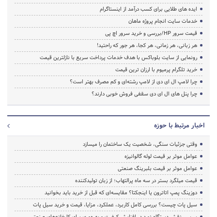
ایده های طلایی برای کسب درآمد از اینستاگرام
خدمات سایت انجام پروژه ماهان
قیمت سرور HP/بررسی و خرید سرور اچ پی
هر زبانی، هر زمانی، هر کجا، هر جور که راحتید!
رونمایی از سایت بلوباکس با هدف خدمات پرداخت سریع با نازلترین قیمت
خرید تلگرام پرمیوم با ارزان ترین قیمت
چرا لامپ ال ای دی از لامپ رشته‌ای و کم مصرف بهتر است؟
چرا پنل های ال ای دی سقفی فروش خوبی دارند؟
اخبار مرتبط با حوزه
وقتی جزئیات سنگی، شخصیت یک ساختمان را میسازد
عوامل موثر بر قیمت لوله گالوانیزه
عوامل موثر بر قیمت بلبرینگ صنعتی
قیمت میلگرد بستر در سه ماه پرالتهاب؛ از زبان تولیدکننده
دوزینگ پمپ اتاترون یا اینجکتا؟ مقایسه‌ای که قبل از خرید باید بخوانید
سیل پات چیست؟ بررسی کامل کاربرد، عملکرد، مزایا، قیمت و خرید سیل پات
بررسی نقش دستگاه نورد در افزایش کیفیت و بهره‌وری برای کارخانه‌های صنعتی