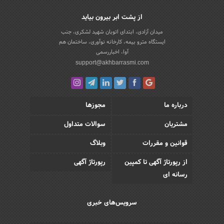
از پشت ابر بیرون بیاید
میدان آزادی، ابتدای اتوبان شهید لشکری، جنب
ایستگاه مترو بیمه، کارخانه نوآوری، ساختمان هم
آوا، اخباررسمی
support@akhbarrasmi.com
درباره ما
مجوزها
مشتریان
سوالات متداول
قوانین و مقررات
وبلاگ
از رپورتاژ آگهی تا کمپین
رپورتاژ آگهی
رسانه ای
سرویس‌های خبری