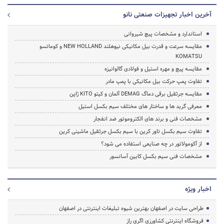
آخرین اخبار تجهیزات صنعتی نانو
استاندارد و مشخصات پیچ شیروانی
مقایسه سرعت و قدرت بیل مکانیکی نیوهلند NEW HOLLAND و کوماتسو
KOMATSU
مقایسه پیچ و مهره استیل و فولادی گالوانیزه
تفاوت پمپ حرکت بیل مکانیکی با پمپ مادر
مقایسه جرثقیل برقی دماگ DEMAG آلمان و کیتو KITO ژاپن
معرفی گرید ها و ساختار های مختلف سیم بکسل استیل
مشخصات فنی و برند های الکتروموتور ضد انفجار
تفاوت سیم بکسل تاور کرین با سیم بکسل جرثقیل ماشینی کرین
از آکومولاتور در چه صنایعی استفاده می شود؟
مشخصات فنی سیم بکسل کابین آسانسور
اخبار ویژه
طراحی سایت در اصفهان بهترین شیوه تبلیغات اینترنتی در اصفهان
فروشگاه اینترنتی کشاورزی اگری راز