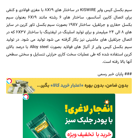
سیم بکسل کیس وایر KISWIRE در ساختار های 8X19 با مغزی فولادی و کنفی
برای اتصال کابین آسانسور، ساختار های 6 رشته مانند 6X19 بعنوان سیم
بکسل حفاری و جرثقیل، ساختار 19X7 بصورت سیم بکسل تاور کرین در سایز
های 8 الی 24 میلیمتر و برای تولید اسلینگ در لیفتینگ با ساختار 6X37 که در
اتصال جرثقیل های ماشینی نیز بکار گرفته می شود تولید می شود. در تولید
سیم بکسل کیس وایر از آلیاژ های فولاید بصورت Alloy steel با درصد بالای
کربن استفاده شده که طی عملیات سخت کاری حرارتی تنسایل و سختی سطحی
آنها بالا رفته است.
### پایان خبر رسمی