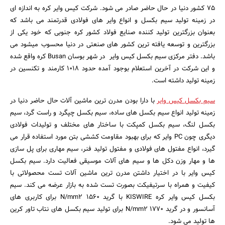
75 کشور دنیا در حال حاضر صادر می شود. شرکت کیس وایر کره به اندازه ای
در زمینه تولید سیم بکسل و انواع وایر های فولادی قدرتمند می باشد که
بعنوان بزرگترین تولید کننده صنایع فولاد کشور کره جنوبی که خود یکی از
بزرگترین و توسعه یافته ترین کشور های صنعتی در دنیا محسوب میشود می
باشد. دفتر مرکزی سیم بکسل کیس وایر در شهر بوسان Busan کره واقع شده
و این شرکت در آخرین استعلام بوجود آمده حدود 1018 کارمند و تکنسین در
زمینه تولید داشته است.
سیم بکسل کیس وایر
با دارا بودن مدرن ترین ماشین آلات حال حاضر دنیا در
جستجو
زمینه تولید انواع سیم بکسل های ساده، سیم بکسل چپگرد و راست گرد، سیم
بکسل لنگ، سیم بکسل کمپکت با ساختار های مختلف و تولیدات فولادی
دیگری چون PC وایر که برای بهبود مقاومت کششی بتن مورد استفاده قرار می
گیرد، انواع مفتول های فولادی و مفتول تولید فنر، سیم مهاری برای پل سازی
ها و مهار وزن دکل ها و سیم های آلات موسیقی فعالیت دارد. سیم بکسل
کیس وایر با در اختیار داشتن مدرن ترین ماشین آلات تست محصولاتی با
کیفیت و همراه با سرتیفیکت بصورت تست شده به بازار عرضه می کند. سیم
بکسل کیس وایر کره KISWIRE با گرید 1560 N/mm2 برای کاربری های
آسانسور و در گرید 1770 N/mm2 برای تولید سیم بکسل های نتاب تاور کرین
ها تولید می شود.