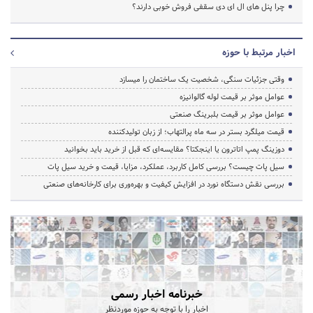
چرا پنل های ال ای دی سقفی فروش خوبی دارند؟
اخبار مرتبط با حوزه
وقتی جزئیات سنگی، شخصیت یک ساختمان را میسازد
عوامل موثر بر قیمت لوله گالوانیزه
عوامل موثر بر قیمت بلبرینگ صنعتی
قیمت میلگرد بستر در سه ماه پرالتهاب؛ از زبان تولیدکننده
دوزینگ پمپ اتاترون یا اینجکتا؟ مقایسه‌ای که قبل از خرید باید بخوانید
سیل پات چیست؟ بررسی کامل کاربرد، عملکرد، مزایا، قیمت و خرید سیل پات
بررسی نقش دستگاه نورد در افزایش کیفیت و بهره‌وری برای کارخانه‌های صنعتی
خبرنامه اخبار رسمی
اخبار را با توجه به حوزه موردنظر