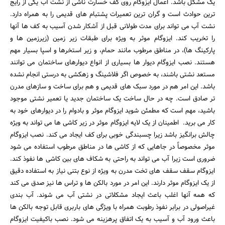
یک مشکل باشد. اعمال ایزوگام روی کف خسارت ناشی از نشت آب یکی از رایج
ترین حوادث است و گران ترین تعمیرات پشتبام های قدیمی را به همراه دارد.
نشت آب می تواند برای مدت طولانی قبل از آشکار شدن آسیب به کف ها آنها
را تخریب کند. ایزوگام موثر به ویژه برای طبقات زیر زمین (زیرزمین ها و
پارکینگ ها)، در مناطق مرطوب مانند حمام، و زیر استخرها و اسپا بسیار مهم
هستند. نصب ایزوگام دیوار ها بسیاری از انواع دیوارهای ساختمان می توانند
مستعد نشتی باشند، به خصوص اگر فلاشینگ و زهکشی به درستی انجام نشده
باشد. این امر هم در مورد سبک های قدیمی و هم برای ساخت و سازهای مدرن
تر صادق است. چه در حال ساخت یک ساختمان جدید یا تعمیر نشتی موجود
باشید، مهم است که مطمئن شوید ایزوگام موثر و بادوام را در دیوارهای خود به
کار می برید. اطمینان از یک لایه ایزوگام موثر در زیر کاشی ها می تواند به ویژه
چالش برانگیز باشد زیرا چسبندگی خوبی برای کف ایجاد می کند. نصب ایزوگام
موثر مخصوصاً در جاهایی که از کاشی ها در مناطق مرطوب استفاده می شود
ضروری است زیرا آب می تواند به راحتی به شکاف های بین کاشی ها نفوذ کند.
ایزوگام سقف سقف های تخت مدرن به ویژه از نوع بتنی نیاز به استفاده دقیق
از یک ایزوگام موثر دارند. این امر در مورد بالکن ها و تراس ها نیز صدق می کند
که همه آنها اغلب باعث ایجاد مشکلاتی در نشتی آب می شوند. آب بندی
غیراصولی در برابر نفوذ رطوبت همراه با ویژگی های باربری قابل توجه بالکن ها
باعث ورود آب و آسیب به یک اتفاق پرهزینه می شود. نصب باکیفیت ایزوگام