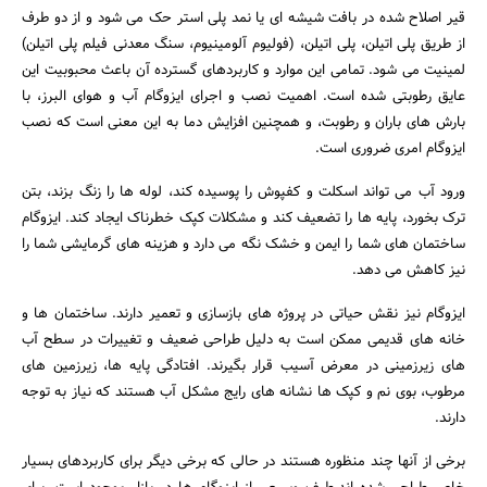
قیر اصلاح شده در بافت شیشه ای یا نمد پلی استر حک می شود و از دو طرف
از طریق پلی اتیلن، پلی اتیلن، (فولیوم آلومینیوم، سنگ معدنی فیلم پلی اتیلن)
لمینیت می شود. تمامی این موارد و کاربردهای گسترده آن باعث محبوبیت این
عایق رطوبتی شده است. اهمیت نصب و اجرای ایزوگام آب و هوای البرز، با
بارش های باران و رطوبت، و همچنین افزایش دما به این معنی است که نصب
ایزوگام امری ضروری است.
ورود آب می تواند اسکلت و کفپوش را پوسیده کند، لوله ها را زنگ بزند، بتن
ترک بخورد، پایه ها را تضعیف کند و مشکلات کپک خطرناک ایجاد کند. ایزوگام
ساختمان های شما را ایمن و خشک نگه می دارد و هزینه های گرمایشی شما را
نیز کاهش می دهد.
ایزوگام نیز نقش حیاتی در پروژه های بازسازی و تعمیر دارند. ساختمان ها و
خانه های قدیمی ممکن است به دلیل طراحی ضعیف و تغییرات در سطح آب
های زیرزمینی در معرض آسیب قرار بگیرند. افتادگی پایه ها، زیرزمین های
مرطوب، بوی نم و کپک ها نشانه های رایج مشکل آب هستند که نیاز به توجه
جستجو
دارند.
برخی از آنها چند منظوره هستند در حالی که برخی دیگر برای کاربردهای بسیار