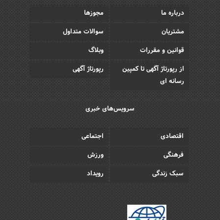
درباره ما
مجوزها
مشتریان
سوالات متداول
قوانین و مقررات
وبلاگ
از رپورتاژ آگهی تا کمپین
رپورتاژ آگهی
رسانه ای
سرویس‌های خبری
اقتصادی
اجتماعی
فرهنگی
ورزش
سبک زندگی
رویداد