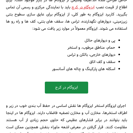
خاص طراحی شده اند.طیف وسیعی از ایزوگام ها در بازار موجود است. برای
اطلاع از قیمت نصب
ایزوگام در کرج
باید با نمایندگی مرکزی و رسمی آن تماس
بگیرید. کاربرد ایزوگام به طور کلی، از ایزوگام برای عایق سازی سطوح بتنی
زیرزمینی، دیوارهای نگهدارنده، تراس ها، سقف های بتنی، کف ها و راه رو ها
استفاده می شوند. ایزوگام معمولاً در موارد زیر یافت می شود:
پی و دیوارهای حائل
حمام، مناطق مرطوب، و استخر
دیوارهای خارجی، بالکن و تراس
سقف و کف اتاق
اسکله های پارکینگ و چاله های آسانسور
ایزوگام در کرج
اجرای ایزوگام استخر ایزوگام ها نقش اساسی در حفظ آب بندی خوب در زیر و
اطراف استخرها، مخازن آب و مخازن تصفیه فاضلاب دارند. ایزوگام ها در اینجا
باید بتوانند در برابر فشارهای عظیمی که حاوی حجم زیادی از آب هستند
مقاومت کنند. قرار گرفتن در معرض اشعه ماوراء بنفش همچنین ممکن است