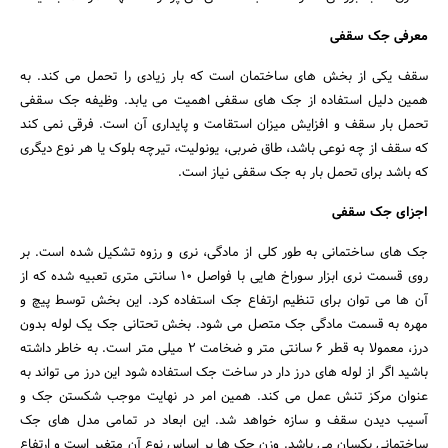
معرفی جک سقفی
سقف یکی از بخش های ساختمان است که بار زیادی را تحمل می کند. به
همین دلیل استفاده از جک های سقفی اهمیت می یابد. وظیفه جک سقفی
تحمل بار سقف و افزایش میزان استقامت و پایداری آن است. فرقی نمی کند
که سقف از چه نوعی باشد، طاق ضربی، یونولیت، تیرچه بلوک یا هر نوع دیگری
که باشد برای تحمل بار به جک سقفی نیاز است.
اجزای جک سقفی
جک های ساختمانی به طور کلی از مادگی، نری و رزوه تشکیل شده است. بر
روی قسمت نری ابزار سوراخ هایی با فواصل 10 سانتی متری تعبیه شده که از
آن ها می توان برای تنظیم ارتفاع جک استفاده کرد. این بخش توسط پیچ و
مهره به قسمت مادگی جک متصل می شود. بخش تحتانی جک یک لوله بدون
درز، معمولا به قطر 6 سانتی متر و ضخامت 2 میلی متر است. به خاطر داشته
باشید اگر از لوله های درز دار در ساخت جک استفاده شود این درز می تواند به
عنوان مرکز تنش عمل می کند. همین امر در نهایت موجب شکستن جک و
آسیب دیدن سقف و سازه خواهد شد. این ابعاد در تمامی مدل های جک
ساختمانی یکسان می باشد. وزن جک ها بر اساس نوع آن متغیر است و ارتفاع