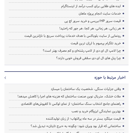
ایده های طلایی برای کسب درآمد از اینستاگرام
خدمات سایت انجام پروژه ماهان
قیمت سرور HP/بررسی و خرید سرور اچ پی
هر زبانی، هر زمانی، هر کجا، هر جور که راحتید!
رونمایی از سایت بلوباکس با هدف خدمات پرداخت سریع با نازلترین قیمت
خرید تلگرام پرمیوم با ارزان ترین قیمت
چرا لامپ ال ای دی از لامپ رشته‌ای و کم مصرف بهتر است؟
چرا پنل های ال ای دی سقفی فروش خوبی دارند؟
اخبار مرتبط با حوزه
وقتی جزئیات سنگی، شخصیت یک ساختمان را میسازد
ملات خشک، متریال نوین صنعت ساختمان که هزینه‌ های اجرا را کاهش میدهد!
راهنمای جامع انتخاب سنگ ساختمان؛ از نمای لوکس تا کفپوش‌های اقتصادی
بهترین نمایندگی ایزوگام خرید و نصب
قیمت میلگرد بستر در سه ماه پرالتهاب؛ از زبان تولیدکننده
ساختمانی که قرار بود ویران شود؛ چگونه به «برج تایتان» تبدیل شد؟