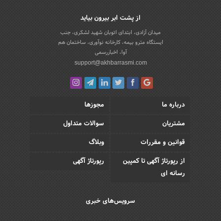
از پشت ابر بیرون بیاید
میدان آزادی، ابتدای اتوبان شهید لشکری، جنب
ایستگاه مترو بیمه، کارخانه نوآوری، ساختمان هم
آوا، اخباررسمی
support@akhbarrasmi.com
درباره ما
مجوزها
مشتریان
سوالات متداول
قوانین و مقررات
وبلاگ
از رپورتاژ آگهی تا کمپین
رپورتاژ آگهی
رسانه ای
سرویس‌های خبری