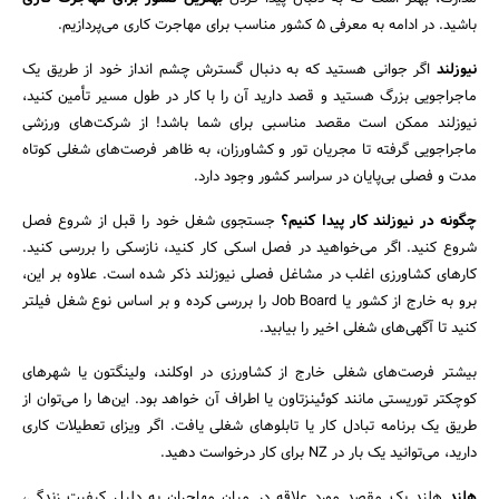
باشید. در ادامه به معرفی ۵ کشور مناسب برای مهاجرت کاری می‌پردازیم.
نیوزلند
اگر جوانی هستید که به دنبال گسترش چشم انداز خود از طریق یک
ماجراجویی بزرگ هستید و قصد دارید آن را با کار در طول مسیر تأمین کنید،
نیوزلند ممکن است مقصد مناسبی برای شما باشد! از شرکت‌های ورزشی
ماجراجویی گرفته تا مجریان تور و کشاورزان، به ظاهر فرصت‌های شغلی کوتاه
مدت و فصلی بی‌پایان در سراسر کشور وجود دارد.
چگونه در نیوزلند کار پیدا کنیم؟
جستجوی شغل خود را قبل از شروع فصل
شروع کنید. اگر می‌خواهید در فصل اسکی کار کنید، نازسکی را بررسی کنید.
کار‌های کشاورزی اغلب در مشاغل فصلی نیوزلند ذکر شده است. علاوه بر این،
برو به خارج از کشور یا Job Board را بررسی کرده و بر اساس نوع شغل فیلتر
کنید تا آگهی‌های شغلی اخیر را بیابید.
بیشتر فرصت‌های شغلی خارج از کشاورزی در اوکلند، ولینگتون یا شهر‌های
کوچکتر توریستی مانند کوئینزتاون یا اطراف آن خواهد بود. این‌ها را می‌توان از
طریق یک برنامه تبادل کار یا تابلو‌های شغلی یافت. اگر ویزای تعطیلات کاری
دارید، می‌توانید یک بار در NZ برای کار درخواست دهید.
جستجو
هلند
هلند یک مقصد مورد علاقه در میان مهاجران به دلیل کیفیت زندگی،