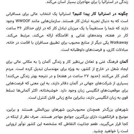
زندگی در استرالیا را برای مهاجران بسیار آسان می‌کند.
چگونه در استرالیا کار پیدا کنیم؟
استرالیا یک انتخاب عالی برای مسافرانی
است که به دنبال تجربه تبادل کار هستند. سازمان‌هایی مانند WWOOF وجود
دارند که شما را مستقیماً با یک میزبان تبادل کار که در ازای حداکثر ۳۶ ساعت
کار در هفته، وعده‌های غذایی و اقامتگاه ارائه می‌کند، مرتبط می‌کند.
Workaway یکی دیگر از منابع محبوب برای تطبیق مسافران با اقامت در خانه،
مبادلات کاری، و فرصت‌های داوطلبانه است.
آلمان
فرهنگ غنی و تعادل بی‌نظیر کار و زندگی آلمان را به مکانی عالی برای
ایجاد شغل در خارج از کشور، به ویژه برای مهندسان تبدیل کرده است. مردم
کمتر کار می‌کنند (حدود ۲۷ ساعت در هفته) و در نتیجه بهتر زندگی می‌کنند!
بسیاری از شرکت‌های جهانی در آلمان دفاتر دارند، به این معنی که فرصت‌هایی
برای موقعیت‌های انگلیسی زبان وجود دارد. خوشبختانه، اکثر آلمانی‌ها تسلط
قوی به زبان انگلیسی دارند، بنابراین مانع زبانی قابل کنترل است.
شهر‌های بزرگ‌تر همچنان محبوب‌ترین شهر‌های بین‌المللی هستند و برلین،
مونیخ و فرانکفورت دارای بزرگترین جوامع مهاجر هستند. صرف نظر از اینکه در
کجا قرار می‌گیرید، طعم جذابیت التقاطی که مشخصه این کشور نوآور اروپایی
است را خواهید چشید.