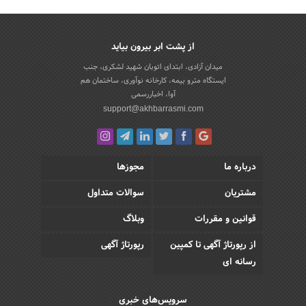
از پشت ابر بیرون بیاید
میدان آزادی، ابتدای اتوبان شهید لشکری، جنب
ایستگاه مترو بیمه، کارخانه نوآوری، ساختمان هم
آوا، اخباررسمی
support@akhbarrasmi.com
درباره ما
مجوزها
مشتریان
سوالات متداول
قوانین و مقررات
وبلاگ
از رپورتاژ آگهی تا کمپین
رپورتاژ آگهی
رسانه ای
سرویس‌های خبری