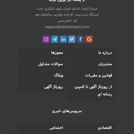
از پشت ابر بیرون بیاید
میدان آزادی، ابتدای اتوبان شهید لشکری، جنب
ایستگاه مترو بیمه، کارخانه نوآوری، ساختمان هم
آوا، اخباررسمی
support@akhbarrasmi.com
درباره ما
مجوزها
مشتریان
سوالات متداول
قوانین و مقررات
وبلاگ
از رپورتاژ آگهی تا کمپین
رپورتاژ آگهی
رسانه ای
سرویس‌های خبری
اقتصادی
اجتماعی