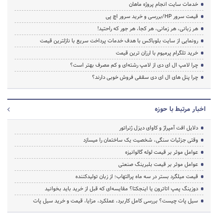
خدمات سایت انجام پروژه ماهان
قیمت سرور HP/بررسی و خرید سرور اچ پی
هر زبانی، هر زمانی، هر کجا، هر جور که راحتید!
رونمایی از سایت بلوباکس با هدف خدمات پرداخت سریع با نازلترین قیمت
خرید تلگرام پرمیوم با ارزان ترین قیمت
چرا لامپ ال ای دی از لامپ رشته‌ای و کم مصرف بهتر است؟
چرا پنل های ال ای دی سقفی فروش خوبی دارند؟
اخبار مرتبط با حوزه
دلایل افت آمپراژ و کاوای دیزل ژنراتور
وقتی جزئیات سنگی، شخصیت یک ساختمان را میسازد
عوامل موثر بر قیمت لوله گالوانیزه
عوامل موثر بر قیمت بلبرینگ صنعتی
قیمت میلگرد بستر در سه ماه پرالتهاب؛ از زبان تولیدکننده
دوزینگ پمپ اتاترون یا اینجکتا؟ مقایسه‌ای که قبل از خرید باید بخوانید
سیل پات چیست؟ بررسی کامل کاربرد، عملکرد، مزایا، قیمت و خرید سیل پات