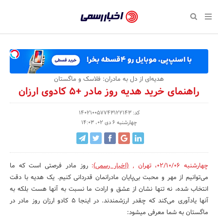
بازگشت
بازگشت
بازگشت
بازگشت
بازگشت
بازگشت
بازگشت
اخبار
رسمی
صفحه نخست پایگاه خبری
صفحه نخست ورزش
صفحه نخست رویداد
صفحه نخست فرهنگی
صفحه نخست اقتصادی
صفحه نخست اجتماعی
صفحه نخست سبک زندگی
-
اقتصادی
رسانه‌ها
تجارت و بازار
علم و آموزش
تازه‌های ورزش
حراج و تخفیف
سلامت و زیبایی
اخبار
اجتماعی
نشریات و کتاب
بهداشت و درمان
مکان‌های ورزشی
کارآفرینی و استارتاپ
روانشناسی و موفقیت
جشنواره، نمایشگاه و هما
هدیه‌ای از دل به مادران: فلاسک و ماگستان
تایید
راهنمای خرید هدیه روز مادر +5 کادوی ارزان
شده
فرهنگی
مد و لباس
سینما و تئاتر
شهر و جامعه
تجهیزات ورزشی
مسابقه و فراخوان
نفت، انرژی و صنایع وابسته
شرکت‌ها،
کد: 140210057743122143
ورزش
موسیقی
باشگاه‌ها
حقوقی و قانون
سرگرمی و تفریح
تجارت الکترونیک و فناوری 
چهارشنبه 6 دی 02، 14:03
سازمان‌ها
سبک زندگی
صنعت و تولید
هنرهای تجسمی
دکوراسیون و منزل
گردشگری و میراث فرهنگی
و
روابط
رویداد
صنایع دستی
محیط زیست
کسب و کار و خرده فروشی
چهارشنبه 02/10/06
،
تهران
,
(اخبار رسمی)
:
روز مادر فرصتی است که ما
می‌توانیم از مهر و محبت بی‌پایان مادرانمان قدردانی کنیم. یک هدیه با دقت
عمومی‌ها
تبلیغات و روابط عمومی
صنایع غذایی و کشاورزی
انتخاب شده، نه تنها نشان از عشق و ارادت ما نسبت به آنها هست بلکه به
آنها یادآوری می‌کند که چقدر ارزشمندند. در اینجا 5 کادو ارزان روز مادر در
کار و استخدام
ماگستان به شما معرفی میشود: