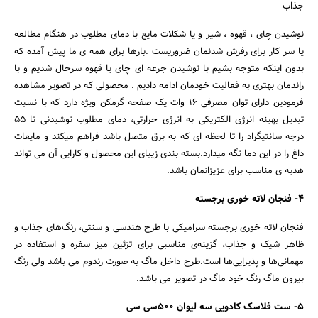
جذاب
نوشیدن چای ، قهوه ، شیر و یا شکلات مایع با دمای مطلوب در هنگام مطالعه
یا سر کار برای رفرش شدنمان ضروریست .بارها برای همه ی ما پیش آمده که
بدون اینکه متوجه بشیم با نوشیدن جرعه ای چای یا قهوه سرحال شدیم و با
راندمان بهتری به فعالیت خودمان ادامه دادیم . محصولی که در تصویر مشاهده
فرمودین دارای توان مصرفی 16 وات یک صفحه گرمکن ویژه دارد که با نسبت
تبدیل بهینه انرژی الکتریکی به انرژی حرارتی، دمای مطلوب نوشیدنی تا 55
درجه سانتیگراد را تا لحظه ای که به برق متصل باشد فراهم میکند و مایعات
داغ را در این دما نگه میدارد.بسته بندی زیبای این محصول و کارایی آن می تواند
هدیه ی مناسب برای عزیزانمان باشد.
4- فنجان لاته خوری برجسته
فنجان لاته خوری برجسته سرامیکی با طرح هندسی و سنتی، رنگ‌های جذاب و
ظاهر شیک و جذاب، گزینه‌ی مناسبی برای تزئین میز سفره و استفاده در
مهمانی‌ها و پذیرایی‌ها است.طرح داخل ماگ به صورت رندوم می باشد ولی رنگ
بیرون ماگ رنگ خود ماگ در تصویر می باشد.
5- ست فلاسک کادویی سه لیوان 500سی سی