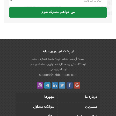
انتخاب سرویس
می خواهم مشترک شوم
از پشت ابر بیرون بیاید
میدان آزادی، ابتدای اتوبان شهید لشکری، جنب
ایستگاه مترو بیمه، کارخانه نوآوری، ساختمان هم
آوا، اخباررسمی
support@akhbarrasmi.com
درباره ما
مجوزها
مشتریان
سوالات متداول