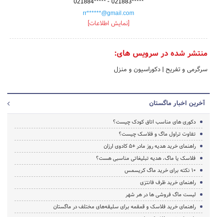
-
021884*****
021883*****
rr******@gmail.com
[نمایش اطلاعات]
منتشر شده در سرویس های:
سرگرمی و تفریح
|
دکوراسیون و منزل
آخرین اخبار ماگستان
دکوری های مناسب اتاق کودک چیست؟
تفاوت تراول ماگ و فلاسک چیست؟
راهنمای خرید هدیه روز مادر +5 کادوی ارزان
فلاسک یا ماگ، هدیه تبلیغاتی مناسبی هست؟
۱۰ نکته برای خرید ماگ کریسمس
راهنمای خرید ظرف فانتزی
لیست ماگ فروشی ها در هر شهر
راهنمای خرید فلاسک و قمقمه برای سلیقه‌های مختلف در ماگستان