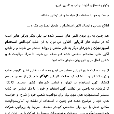
یکپارچه سازی فرایند جذب و تامین نیرو
جست و جو با استفاده از فیلدها و فیلترهای مختلف
اطلاع رسانی و ارسال آگهی استخدام از طریق ایمیل،پیامک و ...
هم چنین به روز بودن آگهی های منتشر شده نیز یکی دیگر ویژگی هایی است
که در سایت های
کاریابی آنلاین
می توان به آن اشاره کرد.
آگهی استخدام
امروز تهران
و شهرهای دیگر به طور ساعتی و روزانه منتشر می شوند و از طرفی
آگهی های استخدام منقضی شده هم حذف می شوند تا صرفا موقیعت های
شغلی فعال برای کارجویان نمایش داده شود.
از جمله سایت های کاریابی معتبر می توان به سامانه هایی نظیر کاربوم ،جاب
ویژن،دانشکار و... اشاره کرد.
سایت کاریابی کارنگار
هم یکی از همین مراجع
انتشار آگهی استخدام در تهران و تمامی شهرهای کشور است.در کارنگار
کارفرمایان به راحتی می توانند
آگهی استخدام
خود را با ذکر تمامی جز ئیات
منتشر کنند.مهارت های مورد نیاز برای موقعیت شغلی خود را شرح و خواسته
های خود را توضیح دهند.هم چنین با استفاده از نقشه ی آنلاین،موقیعت
مکانی شغل را می توان مشخص کرد.در صفحه مربوط به پروفایل شرکت
هم،تصویر،لوگو و سایر اطلاعات و توضیحات مربوط به شرکت را می توان درج