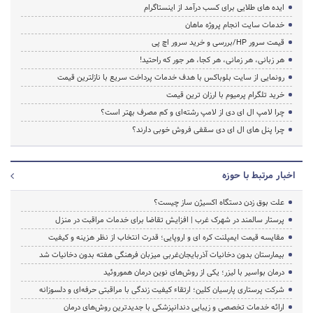
ایده های طلایی برای کسب درآمد از اینستاگرام
خدمات سایت انجام پروژه ماهان
قیمت سرور HP/بررسی و خرید سرور اچ پی
هر زبانی، هر زمانی، هر کجا، هر جور که راحتید!
رونمایی از سایت بلوباکس با هدف خدمات پرداخت سریع با نازلترین قیمت
خرید تلگرام پرمیوم با ارزان ترین قیمت
چرا لامپ ال ای دی از لامپ رشته‌ای و کم مصرف بهتر است؟
چرا پنل های ال ای دی سقفی فروش خوبی دارند؟
اخبار مرتبط با حوزه
علت بوق زدن دستگاه اکسیژن ساز چیست؟
پرستار سالمند در شهرک غرب | افزایش تقاضا برای خدمات مراقبت در منزل
مقایسه قیمت ایمپلنت کره ای و اروپایی؛ قدرت انتخاب از نظر هزینه و کیفیت
بیمارستان بدون دخانیات آذربایجان‌غربی میزبان فرهنگی هفته بدون دخانیات شد
درمان بواسیر با لیزر؛ یکی از روش‌های نوین درمان هموروئید
شرکت پرستاری پارسیان کلین؛ ارتقاء کیفیت زندگی با مراقبتی حرفه‌ای و دلسوزانه
ارائه خدمات تخصصی و زیبایی دندانپزشکی با جدیدترین روش‌های درمان