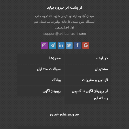
از پشت ابر بیرون بیاید
میدان آزادی، ابتدای اتوبان شهید لشکری، جنب
ایستگاه مترو بیمه، کارخانه نوآوری، ساختمان هم
آوا، اخباررسمی
support@akhbarrasmi.com
درباره ما
مجوزها
مشتریان
سوالات متداول
قوانین و مقررات
وبلاگ
از رپورتاژ آگهی تا کمپین
رپورتاژ آگهی
رسانه ای
سرویس‌های خبری