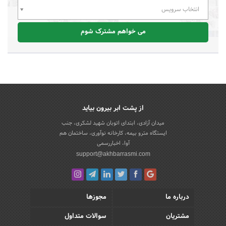
انتخاب سرویس
می خواهم مشترک شوم
از پشت ابر بیرون بیاید
میدان آزادی، ابتدای اتوبان شهید لشکری، جنب
ایستگاه مترو بیمه، کارخانه نوآوری، ساختمان هم
آوا، اخباررسمی
support@akhbarrasmi.com
درباره ما
مجوزها
مشتریان
سوالات متداول