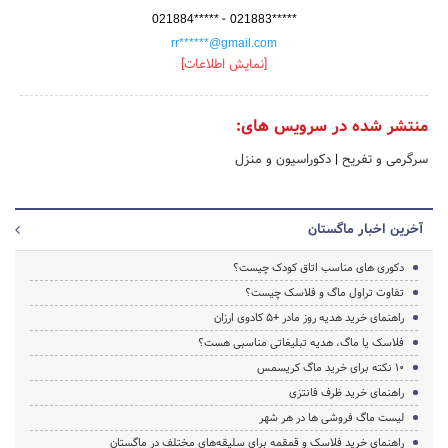
-
021884*****
021883*****
rr******@gmail.com
[نمایش اطلاعات]
منتشر شده در سرویس های:
سرگرمی و تفریح
|
دکوراسیون و منزل
آخرین اخبار ماگستان
دکوری های مناسب اتاق کودک چیست؟
تفاوت تراول ماگ و فلاسک چیست؟
راهنمای خرید هدیه روز مادر +5 کادوی ارزان
فلاسک یا ماگ، هدیه تبلیغاتی مناسبی هست؟
۱۰ نکته برای خرید ماگ کریسمس
راهنمای خرید ظرف فانتزی
لیست ماگ فروشی ها در هر شهر
راهنمای خرید فلاسک و قمقمه برای سلیقه‌های مختلف در ماگستان