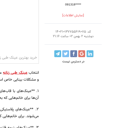
091318*****
[نمایش اطلاعات]
کد: 140210137755619075
دوشنبه 2 بهمن 02 ساعت 21:16
خرید بهترین عینک طبی زن
در دسترس نیست
انتخاب
عینک طبی زنانه
من
و مشکلات بینایی خاص است.
1. **عینک‌های با قاب‌ها
آن‌ها برای خانم‌هایی که 
2. **عینک‌های پلاستیکی
می‌شوند. برای خانم‌هایی
3. **عینک‌های نیمه فلزی