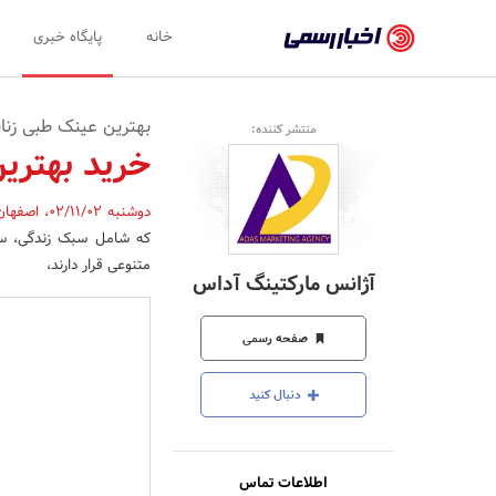
اخبار
خانه
پایگاه خبری
رسمی
-
بهترین عینک طبی زنان
منتشر کننده:
اخبار
خرید بهتری
تایید
دوشنبه 02/11/02
،
اصفها
شده
که شامل سبک زندگی، سل
شرکت‌ها،
متنوعی قرار دارند،
آژانس مارکتینگ آداس
سازمان‌ها
و
صفحه رسمی
روابط
دنبال کنید
عمومی‌ها
اطلاعات تماس