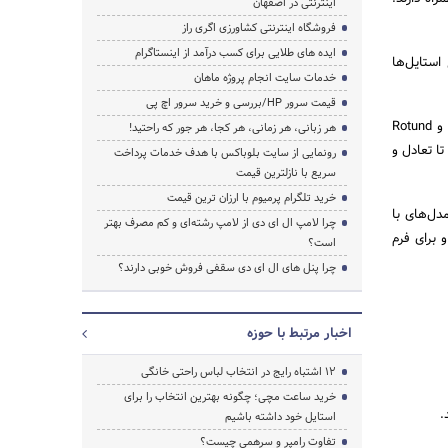
اینترنتی در اصفهان
فروشگاه اینترنتی کشاورزی اگری راز
ایده های طلایی برای کسب درآمد از اینستاگرام
استایل‌ها
خدمات سایت انجام پروژه ماهان
قیمت سرور HP/بررسی و خرید سرور اچ پی
در میان مدل‌های محبوب، می‌توان به عینک‌های با قاب‌های Cat Eye یا شکل چشم گربه‌ای، Wayfarer، تخت و Rotund
هر زبانی، هر زمانی، هر کجا، هر جور که راحتید!
تا تعادل و
رونمایی از سایت بلوباکس با هدف خدمات پرداخت
سریع با نازلترین قیمت
خرید تلگرام پرمیوم با ارزان ترین قیمت
دل‌های با
چرا لامپ ال ای دی از لامپ رشته‌ای و کم مصرف بهتر
 برای فرم
است؟
چرا پنل های ال ای دی سقفی فروش خوبی دارند؟
اخبار مرتبط با حوزه
۱۲ اشتباه رایج در انتخاب لباس راحتی خانگی
خرید ساعت مچی؛ چگونه بهترین انتخاب را برای
.
استایل خود داشته باشیم
تفاوت رامپر و سرهمی چیست؟