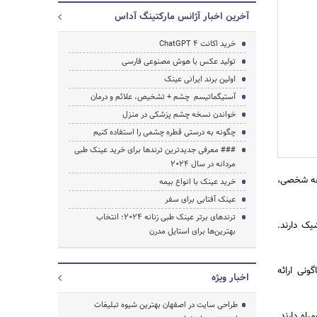
آخرین اخبار آژانس مارکتینگ آداس
خرید اکانت ChatGPT 4
تولید عکس با هوش مصنوعی فارسی
اولین برند ایرانی عینک
آستیگماتیسم چشم + تشخیص، علائم و درمان
خواندن نسخه چشم پزشکی در منزل
جستجو
چگونه به درستی قطره چشمی را استفاده کنیم
### معرفی جدیدترین ترندها برای خرید عینک طبی
مردانه در سال 2024
قه شخصی،
خرید عینک با انواع بیمه
عینک آفتابی برای سفر
ترندهای برتر عینک طبی زنانه 2024؛ انتخاب
یک دارند.
بهترین‌ها برای استایل مدرن
ونی ارائه
اخبار ویژه
طراحی سایت در اصفهان بهترین شیوه تبلیغات
راه دارند.