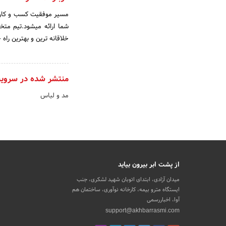
مسیر موفقیت کسب و کار ش
شما ارائه میشود.تیم مت
خلاقانه ترین و بهترین را
منتشر شده در سروی
مد و لباس
از پشت ابر بیرون بیاید
میدان آزادی، ابتدای اتوبان شهید لشکری، جنب
ایستگاه مترو بیمه، کارخانه نوآوری، ساختمان هم
آوا، اخباررسمی
support@akhbarrasmi.com