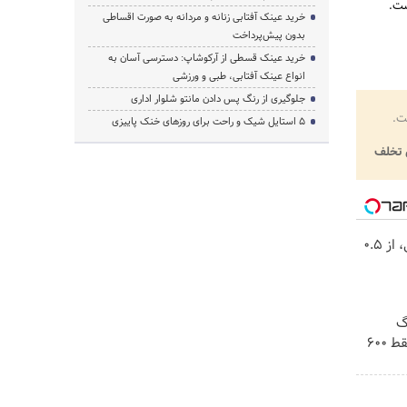
ست.
خرید عینک آفتابی زنانه و مردانه به صورت اقساطی
بدون پیش‌پرداخت
خرید عینک قسطی از آرکوشاپ: دسترسی آسان به
انواع عینک آفتابی، طبی و ورزشی
جلوگیری از رنگ پس دادن مانتو شلوار اداری
ت.
۵ استایل شیک و راحت برای روزهای خنک پاییزی
تخلف
خرید شمش پلمپ طلاسی، از ۰.۵
! 3000گیگ
اینترنت خانگی 180 روزه فقط 600