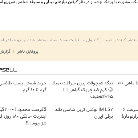
عینک، مشورت با پزشک چشم و در نظر گرفتن نیازهای بینایی و سلیقه شخصی ضروری ا
منتشر کننده را تایید می‌کند ولی مسئولیت صحت مطلب منتشر شده بر عهده ناشر اس
پروفایل ناشر
گزارش 
3000 گیگ اینترنت؛ فقط ماهی 100
دیگه هیچوقت پیری سراغت نمیاد
😉 کرم ضدچروک گیاهی👈🏻
گرم تا ۱۰ گرم
45%تخفیف
☄️3000گیگ اینترنت پرسرعت 6
IM LS7 لوکس ترین شاسی بلند
⏳فرصت محدود!
برقی ایران
هزارتومان!!