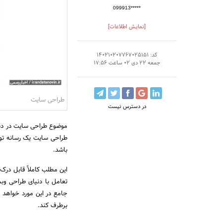
099913*****
[نمایش اطلاعات]
کد: 140210207767025151
جمعه 22 دی 02 ساعت 17:56
طراحی سایت
در دسترس نیست
موضوع طراحی سایت در دنی
طراحی سایت یک رسانه توا
باشد.
این مطلب کاملاً قابل درک
تعامل با دنیای طراحی و
جامع در این مورد خواهد ب
برطرف کند.