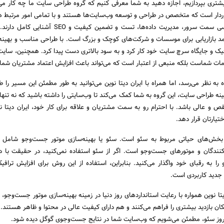
یشتری بپردازیم، اجازه دهید به شما معرفی کنیم که گروه طراحی سایت ما چه کار می‌ک
و UI کدنویسی، برنامه‌نویسی سمت سرور، مدیریت داده‌ها، تست و تضمین کیف
آمد بازاریابی برای موسسات و شرکت‌های کوچک و بزرگ است. با طراحی مناسب و بهینه
فیک و جایگاه سرچ سایت خود کار کرد و به سود بالاتری دست پیدا کرد. همچنین، سایت 
ات شماست بلکه منبعی از اعتبار است که می‌تواند باعث افزایش اعتماد مشتریان شما
به نظر می‌رسد، اما همراه با ایران دیتا نوین می‌توانید به طور مطمئن این مسیر را ط
ه طراحی سایت، این گروه به شما کمک می‌کند تا وب‌سایتی را داشته باشید که نه تنها ز
نقص و عالی باشد. با احترام رو به سمت مشتریان و علاقه برای کار خود، ایران دیتا ن
تیارتان قرار دهد.
بخش‌های حیاتی مربوط به سئو است. سئو یا بهینه‌سازی موتور جست‌و‌جو شامل به
کنندگان و موتورهای جست‌و‌جو است. اگر از سئو استفاده نمی‌کنید، در حقیقت با
را به رقبای خود واگذار می‌کنید. بنابراین، استفاده از این روش برای افزایش ترافی
 جدید کاربردی است.
ا نوین همواره با رعایت استانداردهای روز دنیا در زمینه بهینه‌سازی موتور جست‌و‌جو،
ان بازدید بیشتری را فراهم می‌کنند و هم دارای کیفیت عالی در محتوا و ظاهر هستند. ب
‌روز سئو، مطمئن می‌شویم که وب‌سایت شما در نتایج جست‌و‌جوی گوگل دیده شود.