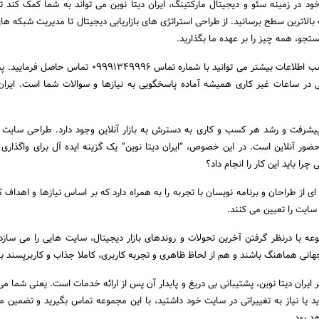
 خود در زمینه سئو و دیجیتال مارکتینگ، ایران دیتا نوین می تواند به شما کمک کند ت
ه بالاترین سطح برسانید. از طراحی استراتژی های بازاریابی دیجیتال تا مدیریت شبکه ه
تجو، همه چیز را بر عهده ما بگذارید.
برای سفارش خدمات و کسب اطلاعات بیشتر می توانید با شماره تماس 09991349996
 در ساعات غیر کاری همیشه آماده پاسخگویی به نیازها و سوالات شما است. ایران 
 پیشرفت و رشد هر کسب و کاری به دسترش به بازار آنلاین وجود دارد. طراحی سایت 
 حضور آنلاین است. در این خصوص، “ایران دیتا نوین” یک گزینه ایده آل برای واگذاری 
را باید این کار را انجام داد؟
 ای از طراحان و برنامه نویسان با تجربه را به همراه دارد که بر اساس نیازها و اهداف
سایت را تعیین می کنند.
وعه با درنظر گرفتن آخرین تحولات و روندهای بازار دیجیتال، سایت هایی را می سازد
انی هماهنگ باشند و هم از لحاظ ظاهری و تجربه کاربری، کاملا جذاب و کاربرپسند با
ایران دیتا نوین، پشتیبانی بی دریغ و پایدار آن پس از ارائه خدمات است. یعنی شما می
 یا نیاز به تغییراتی در سایت خود داشتید، با این مجموعه تماس بگیرید و تضمین م
د بود.