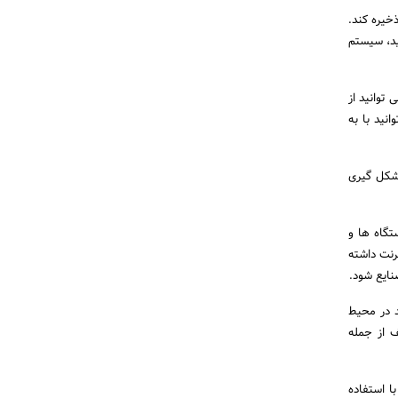
خیره کند.
ید، سیستم
توانید از
نید با به
 شکل گیری
تگاه ها و
رنت داشته
نایع شود.
د در محیط
ف از جمله
ا استفاده