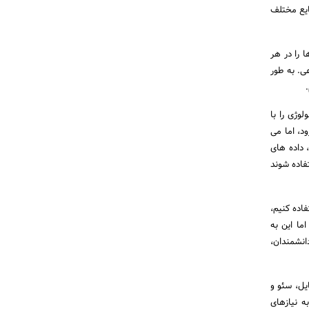
ایع مختلف
ا را در هر
عی. به طور
وژی را با
د، اما می
 داده های
تفاده شوند
اده کنیم،
ما این به
انشمندان،
یل، سئو و
ه نیازهای