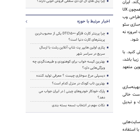
چرا پنل های ال ای دی سقفی فروش خوبی دارند؟
ند. ایران
دیتا نوین از تیم هایی برخوردار است که متخصص در طراحی و توسعه وب‌سایت‌ها هستند و با تمامی امور مرتبط همچون UX
یت و SEO آشنایی کامل دارند.طراحی وب
اخبار مرتبط با حوزه
‌سازی سئو
جستجو
امروزه نه
چرا پرینتر کارت فارگو DTC1500 یکی از محبوب‌ترین
 شود.
پرینترهای کارت دنیا است؟
پتاری اولین هایپر پت شاپ آنلاین رشت با ارسال
ی کنید. با
سریع در سراسر شهر
یبا باشد،
بهترین کیسه خواب برای کوهنوردی و طبیعت‌گردی چه
وین متعهد
ویژگی‌هایی دارد؟
دیسپلی مرغ سوخاری چیست ؟ معرفی تولید کننده
بهترین تاب کودک در منزل کدام است؟
ینه‌سازی
پارک خودکار خودروهای چینی | در ایران جواب می
 دست خالی
دهد؟
ک و تبدیل
نکات مهم در انتخاب تسمه بسته بندی
 سایت‌هایی
ا استفاده