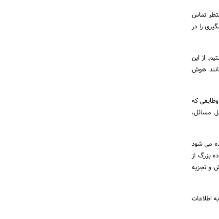
، همین حالا با تیم ما در ایران دیتا نوین تماس بگیرید. با شماره 09991349996 منتظر تماس
یری را در
م. از این
مانند هوش
وظایفی که
ل مسائل،
ده می شود
ه بزرگ از
ش و تجزیه
ه اطلاعات