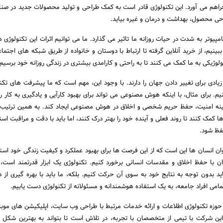
 فراهم می آورد. این تکنولوژی قادر است به کمک طراحی و تولید محصولات جدید در صن
حی محصول، بهداشت و درمان و غیره بیاید.
امپیوتر به شدت در حیات روزانه ما تاثیر می گذارد. ما می توانیم اثرات این تکنولوژی ه
ببینیم، از خرید آنلاین گرفته تا ارتباط با دوستان و خانواده از طریق شبکه های اجتما
وژیکی به ما کمک می کنند تا به راحتی و کارامدی بیشتری در زندگی روزانه خود برسیم.
یادی برای تغییر دادن جهان را دارند. با وجود این، مهم است که ما پیشرفت های تکنول
. برای مثال، با اینکه هوش مصنوعی می تواند برای بهبود کارآیی و یادگیری به کار رو
 زمینه امنیت، حفظ حریم شخصی و اخلاق در هوش مصنوعی ایجاد کند. به همین ترتیب،
 کمک کنند تا روند فعلی و آینده خود را بهتر درک کنند، اما باید با دقت و مراقبت اس
فظ شود.
وان انسان ها این است که از این فرصت ها برای بهبود عملکرد و کیفیت زندگی خود استف
ن با حفظ اخلاق و مقدسات انسانی برخورد کنیم. تکنولوژی یک ابزار قدرتمند است، ا
د بدون توجه به نتایج خود به سوی آن حرکت کنیم. بلکه، ما باید با بهره گیری از د
امی افراد جامعه، به یک استفاده هوشمندانه و مسئولانه از تکنولوژی دست یابیم.
ر حوزه تکنولوژی اطلاعات و ارائه خدمات مرتبط با طراحی وب سایت، اپلیکیشن های موبا
ین شرکت با تیمی از متخصصان با تجربه، در تلاش است تا بتواند به بهترین شکل ب