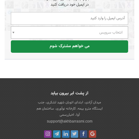
در ایمیل خود دریافت کنید
انتخاب سرویس
می خواهم مشترک شوم
از پشت ابر بیرون بیاید
میدان آزادی، ابتدای اتوبان شهید لشکری، جنب
ایستگاه مترو بیمه، کارخانه نوآوری، ساختمان هم
آوا، اخباررسمی
support@akhbarrasmi.com