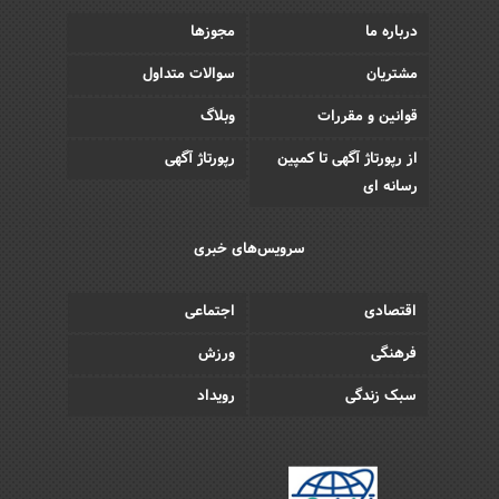
درباره ما
مجوزها
مشتریان
سوالات متداول
قوانین و مقررات
وبلاگ
از رپورتاژ آگهی تا کمپین
رپورتاژ آگهی
رسانه ای
سرویس‌های خبری
اقتصادی
اجتماعی
فرهنگی
ورزش
سبک زندگی
رویداد