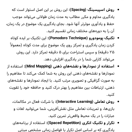
روش اسپیسینگ (Spacing):
این روش بر این اصل استوار است که
یادگیری مداوم و مکرر مطالب به مدت زمان طولانی می‌تواند موجب
حفظ و یادآوری موثرتر آنها شود. بجای یادگیری یک موضوع در یک زمان،
آن را به دوره‌های مختلف زمانی تقسیم کنید.
تکنیک پومودورو (Pomodoro Technique):
این تکنیک بر ایده کوتاه
کردن زمان یادگیری و تمرکز روی یک موضوع برای مدت کوتاه (معمولاً
25 دقیقه) و سپس استراحت برای 5 دقیقه تمرکز دارد. این روش
می‌تواند کارایی شما را در یادگیری افزایش دهد.
استفاده از نمودارها و نقشه‌های ذهنی (Mind Mapping):
استفاده از
نمودارها و نقشه‌های ذهنی این روش به شما کمک می‌کند تا مفاهیم را
به صورت گرافیکی و تصویری مرتب کنید. با ایجاد نمودارها و نقشه‌های
ذهنی، ارتباطات بین مفاهیم را بهتر درک کنید و حافظه خود را تقویت
کنید.
روش تعاملی (Interactive Learning):
با شرکت فعال در مکالمات،
بازی‌ها، و تمرینات تعاملی مثل نقش‌آفرینی، شما می‌توانید لغات و
عبارات را در یک محیط واقعی‌تر تمرین کنید.
تکرار و تکنیک انکری (Spaced Repetition):
استفاده از برنامه‌های
یادگیری که بر اساس اصل تکرار با فواصل زمانی مشخص مبتنی