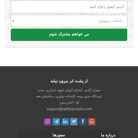
انتخاب سرویس
می خواهم مشترک شوم
از پشت ابر بیرون بیاید
میدان آزادی، ابتدای اتوبان شهید لشکری، جنب
ایستگاه مترو بیمه، کارخانه نوآوری، ساختمان هم
آوا، اخباررسمی
support@akhbarrasmi.com
درباره ما
مجوزها