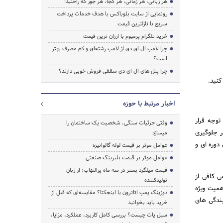
هر زبانی، هر زمانی، هر کجا، هر جور که راحتید!
رونمایی از سایت بلوباکس با هدف خدمات پرداخت
سریع با نازلترین قیمت
خرید تلگرام پرمیوم با ارزان ترین قیمت
چرا لامپ ال ای دی از لامپ رشته‌ای و کم مصرف بهتر
است؟
چرا پنل های ال ای دی سقفی فروش خوبی دارند؟
کنید.
اخبار مرتبط با حوزه
 توجه قرار
وقتی جزئیات سنگی، شخصیت یک ساختمان را
ر جلوگیری
میسازد
وره‌ ای و
عوامل موثر بر قیمت لوله گالوانیزه
عوامل موثر بر قیمت بلبرینگ صنعتی
قیمت میلگرد بستر در سه ماه پرالتهاب؛ از زبان
ی کافی از
تولیدکننده
میت ویژه‌
دوزینگ پمپ اتاترون یا اینجکتا؟ مقایسه‌ای که قبل از
ندگی‌ های
خرید باید بخوانید
سیل پات چیست؟ بررسی کامل کاربرد، عملکرد، مزایا،