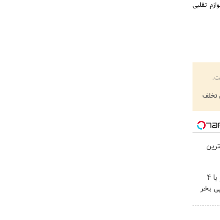
ازم تقلبی
ت.
تخلف
رین
اینترنت LTE پیشگامان رو با 4
ی بخر