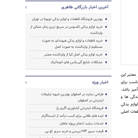
آخرین اخبار بازرگانی طاهری
بهترین فروشگاه قطعات و لوازم یدکی تویوتا در تهران
خرید لوازم یدکی لکسوس در سریع ترین زمان ممکن از
واردکننده
خرید قطعات و لوازم یدکی هیوندای به صورت
مستقیم از واردکننده به صورت اصل
خرید لوازم یدکی اصل کیا از واردکننده معتبر
مشکلات شایع گیربکس های اتوماتیک
معتبر این
اسب برای
اخبار ویژه
میز باشد.
جستجو
طراحی سایت در اصفهان بهترین شیوه تبلیغات
دگی‌ ها و
اینترنتی در اصفهان
ینان لوازم یدکی
فروشگاه اینترنتی کشاورزی اگری راز
طعات اصلی
ایده های طلایی برای کسب درآمد از اینستاگرام
خدمات سایت انجام پروژه ماهان
قیمت سرور HP/بررسی و خرید سرور اچ پی