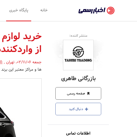
اخبار
خانه
پایگاه خبری
رسمی
-
خرید لوازم
منتشر کننده:
اخبار
از واردکننده
تایید
شده
جمعه 02/11/06
،
تهران
,
(ا
ها و مراکز معتبر این برن
شرکت‌ها،
بازرگانی طاهری
سازمان‌ها
و
صفحه رسمی
روابط
دنبال کنید
عمومی‌ها
اطلاعات تماس