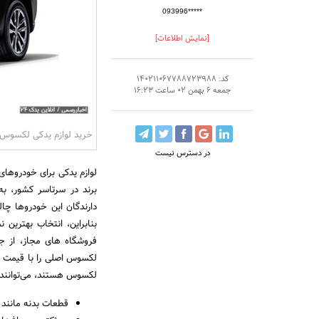
093996*****
[نمایش اطلاعات]
کد: 140211067788723988
جمعه 6 بهمن 02 ساعت 16:23
خرید لوازم یدکی لکسوس
در دسترس نیست
لوازم یدکی برای خودروهای
برند در سرتاسر کشور، ب
دارندگان این خودروها چال
بنابراین، انتخاب بهترین
لکسوس اصلی را با قیمت من
لکسوس هستند، می‌توانند ا
قطعات بدنه مانند د