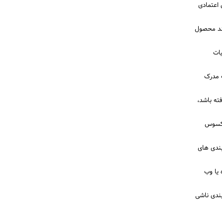
 اعتمادی
کند محصول
یات
ک مدرک
فته باشد،
 لکسوس
ندی‌ های
یا وب‌
بندی ناشی