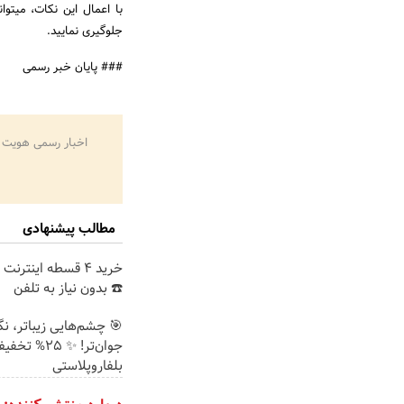
با اعمال این نکات، میتوا
جلوگیری نمایید.
### پایان خبر رسمی
اخبار رسمی هویت 
مطالب پیشنهادی
خرید 4 قسطه اینترن
☎️ بدون نیاز به تلفن
🎯 چشم‌هایی زیباتر، ن
جوان‌تر! ✨ 25% تخ
بلفاروپلاستی