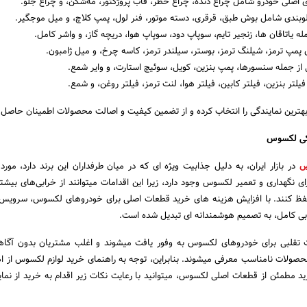
ای اصلی خودرو شامل چراغ دنده، چراغ خطر، قاب پروژکتور، مه‌شکن، و چراغ جلو.
وبندی شامل بوش طبق، قرقری، دسته موتور، فنر لول، پمپ کلاچ، و میل موجگیر.
ه یاتاقان‌ ها، زنجیر تایم، سوپاپ دود، سوپاپ هوا، دریچه گاز، و واشر کامل.
مپ ترمز، شیلنگ ترمز، بوستر، سیلندر ترمز، کاسه چرخ، و میل ژامبون.
از جمله سنسورها، پمپ بنزین، کویل، سوئیچ استارت، و وایر شمع.
فیلتر بنزین، فیلتر کابین، فیلتر هوا، لنت ترمز، فیلتر روغن، و شمع.
هترین نمایندگی را انتخاب کرده و از تضمین کیفیت و اصالت محصولات اطمینان حاصل 
کی لکسوس
س
در بازار ایران، به دلیل جذابیت ویژه‌ ای که در میان طرفداران این برند دارد، مورد
ای نگهداری و تعمیر لکسوس وجود دارد، زیرا این اقدامات میتوانند از خرابی‌های بیشت
حفظ کنند. با افزایش هزینه‌ های خرید قطعات اصلی برای خودروهای لکسوس، سرویس د
ی کامل، به تصمیم هوشمندانه‌ ای تبدیل شده است.
ات تقلبی برای خودروهای لکسوس به وفور یافت میشوند و اغلب مشتریان بدون آگاه
صولات نامناسب معرفی میشوند. بنابراین، توجه به راهنمای خرید لوازم لکسوس از اه
ید مطمئن از قطعات اصلی لکسوس، میتوانید با رعایت نکات زیر اقدام به خرید از نمای