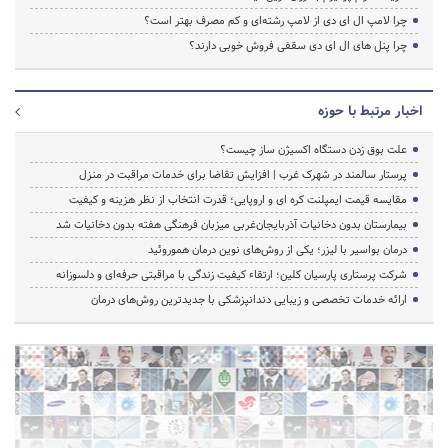
چرا لامپ ال ای دی از لامپ رشته‌ای و کم مصرف بهتر است؟
چرا پنل های ال ای دی سقفی فروش خوبی دارند؟
اخبار مرتبط با حوزه
علت بوق زدن دستگاه اکسیژن ساز چیست؟
پرستار سالمند در شهرک غرب | افزایش تقاضا برای خدمات مراقبت در منزل
مقایسه قیمت ایمپلنت کره ای و اروپایی؛ قدرت انتخاب از نظر هزینه و کیفیت
بیمارستان بدون دخانیات آذربایجان‌غربی میزبان فرهنگی هفته بدون دخانیات شد
درمان بواسیر با لیزر؛ یکی از روش‌های نوین درمان هموروئید
شرکت پرستاری پارسیان کلین؛ ارتقاء کیفیت زندگی با مراقبتی حرفه‌ای و دلسوزانه
ارائه خدمات تخصصی و زیبایی دندانپزشکی با جدیدترین روش‌های درمان