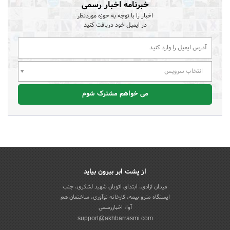
خبرنامه اخبار رسمی
اخبار را با توجه به حوزه موردنظر
در ایمیل خود دریافت کنید
انتخاب سرویس
می خواهم مشترک شوم
از پشت ابر بیرون بیاید
میدان آزادی، ابتدای اتوبان شهید لشکری، جنب
ایستگاه مترو بیمه، کارخانه نوآوری، ساختمان هم
آوا، اخباررسمی
support@akhbarrasmi.com