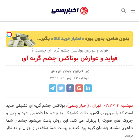
بازگشت
بازگشت
بازگشت
بازگشت
بازگشت
بازگشت
بازگشت
اخبار
رسمی
صفحه نخست پایگاه خبری
صفحه نخست ورزش
صفحه نخست رویداد
صفحه نخست فرهنگی
صفحه نخست اقتصادی
صفحه نخست اجتماعی
صفحه نخست سبک زندگی
-
اقتصادی
رسانه‌ها
تجارت و بازار
علم و آموزش
تازه‌های ورزش
حراج و تخفیف
سلامت و زیبایی
اخبار
اجتماعی
نشریات و کتاب
بهداشت و درمان
مکان‌های ورزشی
کارآفرینی و استارتاپ
روانشناسی و موفقیت
جشنواره، نمایشگاه و هما
فواید و عوارض بوتاکس چشم گربه ای چیست ؟
تایید
فواید و عوارض بوتاکس چشم گربه ای
شده
فرهنگی
مد و لباس
سینما و تئاتر
شهر و جامعه
تجهیزات ورزشی
مسابقه و فراخوان
نفت، انرژی و صنایع وابسته
شرکت‌ها،
کد: 140211117797125284
ورزش
موسیقی
باشگاه‌ها
حقوقی و قانون
سرگرمی و تفریح
تجارت الکترونیک و فناوری 
دوشنبه 23 بهمن 02، 23:12
سازمان‌ها
سبک زندگی
صنعت و تولید
هنرهای تجسمی
دکوراسیون و منزل
گردشگری و میراث فرهنگی
و
روابط
رویداد
صنایع دستی
محیط زیست
کسب و کار و خرده فروشی
دوشنبه 02/11/23
،
تهران
,
(اخبار رسمی)
:
بوتاکس چشم گربه ای تکنیکی جدید
است که با تزریق بوتاکس، حالت کشیدگی به چشم‌‍ ها داده می شود و چین و
عمومی‌ها
تبلیغات و روابط عمومی
صنایع غذایی و کشاورزی
چروک های صورت را برطرف می کند. این روش باعث می‌شود چشمان شما
ظاهری مشابه چشمان گربه پیدا کنند و پوست شما صاف تر و جوان تر به نظر
کار و استخدام
برسد.