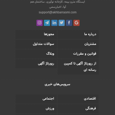
ایستگاه مترو بیمه، کارخانه نوآوری، ساختمان هم
آوا، اخباررسمی
support@akhbarrasmi.com
درباره ما
مجوزها
مشتریان
سوالات متداول
قوانین و مقررات
وبلاگ
از رپورتاژ آگهی تا کمپین
رپورتاژ آگهی
رسانه ای
سرویس‌های خبری
اقتصادی
اجتماعی
فرهنگی
ورزش