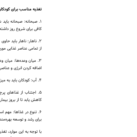
تغذیه مناسب برای کودکان
1. صبحانه: صبحانه باید 
کافی برای شروع روز داشته
2. ناهار: ناهار باید حاو
از تمامی عناصر غذایی مورد
3. میان وعده‌ها: میان و
اضافه کردن انرژی و عناصر
4. آب: کودکان باید به میزان کافی آب بنوشند تا از هیدراته بودن بدن خود مطمئن شوند.
5. اجتناب از غذاهای پر
کاهش یابد تا از بروز بیما
6. تنوع در غذاها: مهم اس
برای رشد و توسعه بهره‌مند
با توجه به این موارد، تغذ