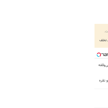
ت.
تخلف
ن، بی‌وقفه
 نقره