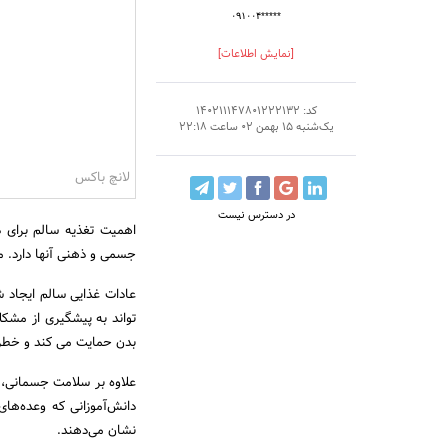
۰۹۱۰۰۴*****
[نمایش اطلاعات]
کد: 140211147801222132
یک‌شنبه 15 بهمن 02 ساعت 22:18
لانچ باکس
در دسترس نیست
اهمیت تغذیه سالم برای د
جسمی و ذهنی آنها دارد. مو
عادات غذایی سالم ایجاد ش
تواند به پیشگیری از مشک
بدن حمایت می کند و خطر ا
علاوه بر سلامت جسمانی، 
دانش‌آموزانی که وعده‌های
نشان می‌دهند.