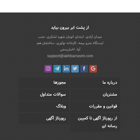
از پشت ابر بیرون بیاید
میدان آزادی، ابتدای اتوبان شهید لشکری، جنب
ایستگاه مترو بیمه، کارخانه نوآوری، ساختمان هم
آوا، اخباررسمی
support@akhbarrasmi.com
درباره ما
مجوزها
مشتریان
سوالات متداول
قوانین و مقررات
وبلاگ
از رپورتاژ آگهی تا کمپین
رپورتاژ آگهی
رسانه ای