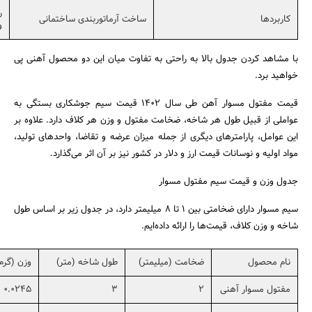
ر
کاربردها
ساخت آرماتوربندی ساختمانی
و
با مشاهد کردن جدول بالا به راحتی به تفاوت میان این دو محصول آهنی پی
خواهید برد.
قیمت مفتول مسوار آهن طی سال 1402 قیمت سیم جوشکاری بستگی به
عواملی از قبیل طول هر شاخه، ضخامت مفتول و وزن هر کلاف دارد. علاوه بر
این عوامل، پارامترهای دیگری از جمله میزان عرضه و تقاضا، واحدهای تولید،
مواد اولیه و نوسانات قیمت ارز و دلار در کشور نیز بر آن اثر می‌گذارد.
جدول وزن و قیمت سیم مفتول مسوار
سیم مسوار دارای ضخامتی بین 1 تا 8 میلیمتر دارد، در جدول زیر بر اساس طول
شاخه و وزن کلاف، قیمت‌ها را ارائه داده‌ایم.
نام محصول
ضخامت (میلیمتر)
طول شاخه (متر)
وزن (گرم
مفتول مسوار آهنی
2
3
0.0245