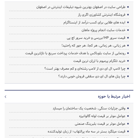
طراحی سایت در اصفهان بهترین شیوه تبلیغات اینترنتی در اصفهان
فروشگاه اینترنتی کشاورزی اگری راز
ایده های طلایی برای کسب درآمد از اینستاگرام
خدمات سایت انجام پروژه ماهان
قیمت سرور HP/بررسی و خرید سرور اچ پی
هر زبانی، هر زمانی، هر کجا، هر جور که راحتید!
رونمایی از سایت بلوباکس با هدف خدمات پرداخت سریع با نازلترین قیمت
خرید تلگرام پرمیوم با ارزان ترین قیمت
چرا لامپ ال ای دی از لامپ رشته‌ای و کم مصرف بهتر است؟
چرا پنل های ال ای دی سقفی فروش خوبی دارند؟
اخبار مرتبط با حوزه
وقتی جزئیات سنگی، شخصیت یک ساختمان را میسازد
عوامل موثر بر قیمت لوله گالوانیزه
عوامل موثر بر قیمت بلبرینگ صنعتی
قیمت میلگرد بستر در سه ماه پرالتهاب؛ از زبان تولیدکننده