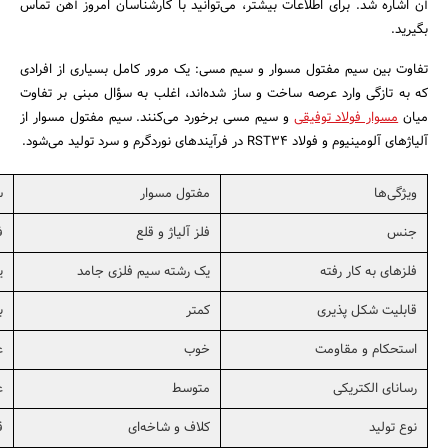
آن اشاره شد. برای اطلاعات بیشتر، می‌توانید با کارشناسان امروز آهن تماس
بگیرید.
جستجو
تفاوت بین سیم مفتول مسوار و سیم مسی: یک مرور کامل بسیاری از افرادی
که به تازگی وارد عرصه ساخت و ساز شده‌اند، اغلب به سؤال مبنی بر تفاوت
میان
مسوار فولاد توفیقی
و سیم مسی برخورد می‌کنند. سیم مفتول مسوار از
آلیاژهای آلومینیوم و فولاد RST34 در فرآیندهای نوردگرم و سرد تولید می‌شود.
ویژگی‌ها
مفتول مسوار
س
جنس
فلز آلیاژ و قلع
ف
فلزهای به کار رفته
یک رشته سیم فلزی جامد
ی
قابلیت شکل پذیری
کمتر
ب
استحکام و مقاومت
خوب
ع
رسانای الکتریکی
متوسط
ع
نوع تولید
کلاف و شاخه‌ای
ق