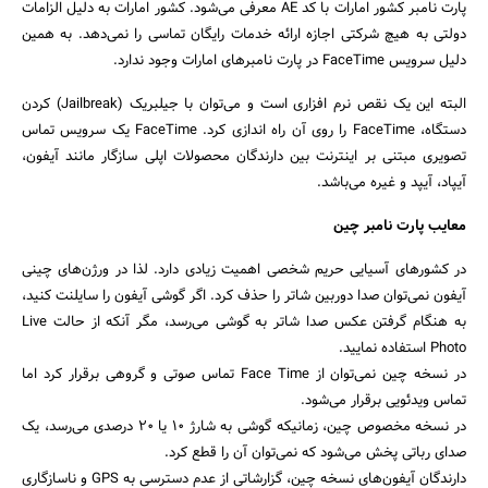
پارت نامبر کشور امارات با کد AE معرفی می‌شود. کشور امارات به دلیل الزامات
دولتی به هیچ شرکتی اجازه ارائه خدمات رایگان تماسی را نمی‌دهد. به همین
دلیل سرویس FaceTime در پارت نامبرهای امارات وجود ندارد.
البته این یک نقص نرم افزاری‌ است و می‌توان با جیلبریک (Jailbreak) کردن
دستگاه، FaceTime را روی آن راه اندازی کرد. FaceTime یک سرویس تماس
تصویری مبتنی بر اینترنت بین دارندگان محصولات اپلی سازگار مانند آیفون،
آیپاد، آیپد و غیره می‌باشد.
معایب پارت نامبر چین
در کشورهای آسیایی حریم شخصی اهمیت زیادی دارد. لذا در ورژن‌های چینی
آیفون نمی‌توان صدا دوربین شاتر را حذف کرد. اگر گوشی آیفون را سایلنت کنید،
به هنگام گرفتن عکس صدا شاتر به گوشی می‌رسد، مگر آنکه از حالت Live
جستجو
Photo استفاده نمایید.
در نسخه چین نمی‌توان از Face Time تماس صوتی و گروهی برقرار کرد اما
تماس ویدئویی برقرار می‌شود.
در نسخه مخصوص چین، زمانیکه گوشی به شارژ ۱۰ یا ۲۰ درصدی می‌رسد، یک
صدای رباتی پخش می‌شود که نمی‌توان آن را قطع کرد.
دارندگان آیفون‌های نسخه چین، گزارشاتی از عدم دسترسی به GPS و ناسازگاری