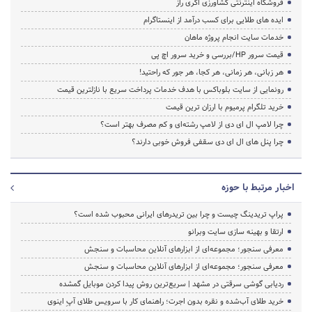
فروشگاه اینترنتی کشاورزی اگری راز
ایده های طلایی برای کسب درآمد از اینستاگرام
خدمات سایت انجام پروژه ماهان
قیمت سرور HP/بررسی و خرید سرور اچ پی
هر زبانی، هر زمانی، هر کجا، هر جور که راحتید!
رونمایی از سایت بلوباکس با هدف خدمات پرداخت سریع با نازلترین قیمت
خرید تلگرام پرمیوم با ارزان ترین قیمت
چرا لامپ ال ای دی از لامپ رشته‌ای و کم مصرف بهتر است؟
چرا پنل های ال ای دی سقفی فروش خوبی دارند؟
اخبار مرتبط با حوزه
پراپ تریدینگ چیست و چرا بین تریدرهای ایرانی محبوب شده است؟
ارتقا و بهینه سازی سایت وبرانو
معرفی سنجور؛ مجموعه‌ای از ابزارهای آنلاین محاسبات و سنجش
معرفی سنجور؛ مجموعه‌ای از ابزارهای آنلاین محاسبات و سنجش
ردیابی گوشی سرقتی در مشهد | سریع‌ترین روش پیدا کردن موبایل گمشده
خرید طلای آب‌شده و نقره بدون اجرت؛ راهنمای کار با سرویس طلای آپِ اینوی