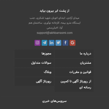
از پشت ابر بیرون بیاید
میدان آزادی، ابتدای اتوبان شهید لشکری، جنب
ایستگاه مترو بیمه، کارخانه نوآوری، ساختمان هم
آوا، اخباررسمی
support@akhbarrasmi.com
درباره ما
مجوزها
مشتریان
سوالات متداول
قوانین و مقررات
وبلاگ
از رپورتاژ آگهی تا کمپین
رپورتاژ آگهی
رسانه ای
سرویس‌های خبری