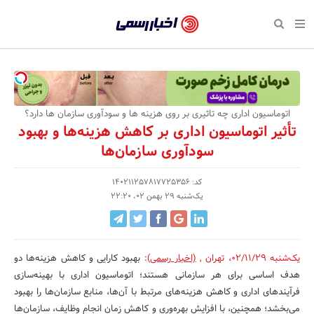
بازگشت
بازگشت
بازگشت
بازگشت
بازگشت
بازگشت
بازگشت
اخبار
رسمی
صفحه نخست پایگاه خبری
صفحه نخست ورزش
صفحه نخست رویداد
صفحه نخست فرهنگی
صفحه نخست اقتصادی
صفحه نخست اجتماعی
صفحه نخست سبک زندگی
-
اقتصادی
رسانه‌ها
تجارت و بازار
علم و آموزش
تازه‌های ورزش
حراج و تخفیف
سلامت و زیبایی
اخبار
اجتماعی
نشریات و کتاب
بهداشت و درمان
مکان‌های ورزشی
کارآفرینی و استارتاپ
روانشناسی و موفقیت
جشنواره، نمایشگاه و هما
اتوماسیون اداری چه تاثیری بر روی هزینه ها و سودآوری سازمان ها دارد؟
تایید
تأثیر اتوماسیون اداری بر کاهش هزینه‌ها و بهبود
شده
فرهنگی
مد و لباس
سینما و تئاتر
شهر و جامعه
تجهیزات ورزشی
مسابقه و فراخوان
نفت، انرژی و صنایع وابسته
سودآوری سازمان‌ها
شرکت‌ها،
ورزش
موسیقی
باشگاه‌ها
حقوقی و قانون
سرگرمی و تفریح
تجارت الکترونیک و فناوری 
کد: 140211257817725356
سازمان‌ها
یک‌شنبه 29 بهمن 02، 22:20
سبک زندگی
صنعت و تولید
هنرهای تجسمی
دکوراسیون و منزل
گردشگری و میراث فرهنگی
و
روابط
رویداد
صنایع دستی
محیط زیست
کسب و کار و خرده فروشی
عمومی‌ها
یک‌شنبه 02/11/29
،
تهران
,
(اخبار رسمی)
:
بهبود کارایی و کاهش هزینه‌ها دو
تبلیغات و روابط عمومی
صنایع غذایی و کشاورزی
هدف اساسی برای هر سازمانی هستند؛ اتوماسیون اداری با بهینه‌سازی
فرآیندهای اداری و کاهش هزینه‌های مرتبط با آن‌ها، منابع سازمان‌ها را بهبود
کار و استخدام
می‌بخشد؛ همچنین، با افزایش بهره‌وری و کاهش زمان انجام وظایف، سازمان‌ها