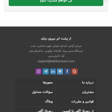
می خواهم مشترک شوم
از پشت ابر بیرون بیاید
میدان آزادی، ابتدای اتوبان شهید لشکری، جنب
ایستگاه مترو بیمه، کارخانه نوآوری، ساختمان هم
آوا، اخباررسمی
support@akhbarrasmi.com
درباره ما
مجوزها
مشتریان
سوالات متداول
قوانین و مقررات
وبلاگ
از رپورتاژ آگهی تا کمپین
رپورتاژ آگهی