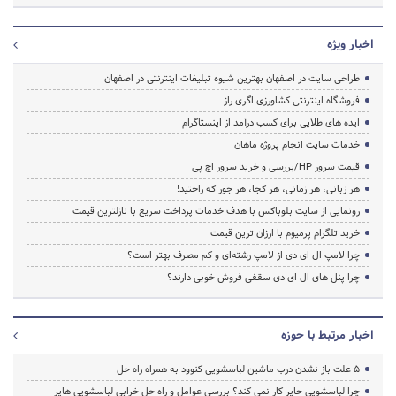
اخبار ویژه
طراحی سایت در اصفهان بهترین شیوه تبلیغات اینترنتی در اصفهان
فروشگاه اینترنتی کشاورزی اگری راز
ایده های طلایی برای کسب درآمد از اینستاگرام
خدمات سایت انجام پروژه ماهان
قیمت سرور HP/بررسی و خرید سرور اچ پی
هر زبانی، هر زمانی، هر کجا، هر جور که راحتید!
رونمایی از سایت بلوباکس با هدف خدمات پرداخت سریع با نازلترین قیمت
خرید تلگرام پرمیوم با ارزان ترین قیمت
چرا لامپ ال ای دی از لامپ رشته‌ای و کم مصرف بهتر است؟
چرا پنل های ال ای دی سقفی فروش خوبی دارند؟
اخبار مرتبط با حوزه
5 علت باز نشدن درب ماشین لباسشویی کنوود به همراه راه حل
چرا لباسشویی حایر کار نمی کند؟ بررسی عوامل و راه حل خرابی لباسشویی هایر