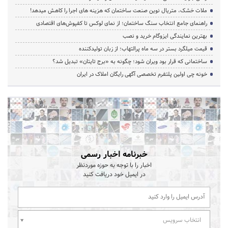
ملات خشک، متریال نوین صنعت ساختمان که هزینه‌ های اجرا را کاهش میدهد!
راهنمای جامع انتخاب سنگ ساختمان؛ از نمای لوکس تا کفپوش‌های اقتصادی
بهترین نمایندگی ایزوگام خرید و نصب
قیمت میلگرد بستر در سه ماه پرالتهاب؛ از زبان تولیدکننده
ساختمانی که قرار بود ویران شود؛ چگونه به «برج تایتان» تبدیل شد؟
خونه چی اولین پلتفرم تخصصی آگهی رایگان املاک در ایران
خبرنامه اخبار رسمی
اخبار را با توجه به حوزه موردنظر
در ایمیل خود دریافت کنید
انتخاب سرویس