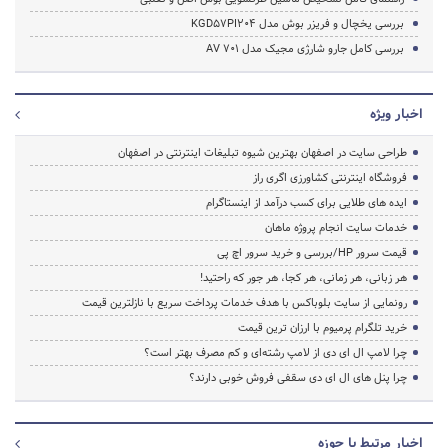
بررسی یخچال و فریزر بوش مدل KGD57PI204
بررسی کامل جارو شارژی مجیک مدل AV 701
اخبار ویژه
طراحی سایت در اصفهان بهترین شیوه تبلیغات اینترنتی در اصفهان
فروشگاه اینترنتی کشاورزی اگری راز
ایده های طلایی برای کسب درآمد از اینستاگرام
خدمات سایت انجام پروژه ماهان
قیمت سرور HP/بررسی و خرید سرور اچ پی
هر زبانی، هر زمانی، هر کجا، هر جور که راحتید!
رونمایی از سایت بلوباکس با هدف خدمات پرداخت سریع با نازلترین قیمت
خرید تلگرام پرمیوم با ارزان ترین قیمت
چرا لامپ ال ای دی از لامپ رشته‌ای و کم مصرف بهتر است؟
چرا پنل های ال ای دی سقفی فروش خوبی دارند؟
اخبار مرتبط با حوزه