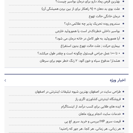
بهترین قرص پماد دارو برای درمان بواسیر چیست؟
علت بوی بد دهان + {9 راهکار برای از بین بردن همیشگی آن}
درمان خانگی حالت تهوع
سندروم روده تحریک پذیر چه علائمی دارد؟
بواسیر داخلی خطرناک‌تر است یا هموروئید خارجی
آیا هموروئید به طور کامل در خانه درمان می شود؟
بیماری حرکت ; علت حالت تهوع بدون استفراغ
0 تا 100 عمل جراحی فیستول چگونه است و چقدر طول میکشد؟
هشدار! مدفوع سیاه و خون آلود: ۲ زنگ خطر مهم برای سرطان
اخبار ویژه
طراحی سایت در اصفهان بهترین شیوه تبلیغات اینترنتی در اصفهان
فروشگاه اینترنتی کشاورزی اگری راز
ایده های طلایی برای کسب درآمد از اینستاگرام
خدمات سایت انجام پروژه ماهان
قیمت سرور HP/بررسی و خرید سرور اچ پی
هر زبانی، هر زمانی، هر کجا، هر جور که راحتید!