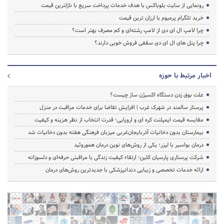
رونمایی از سایت بلوباکس با هدف خدمات پرداخت سریع با نازلترین قیمت
خرید تلگرام پرمیوم با ارزان ترین قیمت
چرا لامپ ال ای دی از لامپ رشته‌ای و کم مصرف بهتر است؟
چرا پنل های ال ای دی سقفی فروش خوبی دارند؟
اخبار مرتبط با حوزه
علت بوق زدن دستگاه اکسیژن ساز چیست؟
پرستار سالمند در شهرک غرب | افزایش تقاضا برای خدمات مراقبت در منزل
مقایسه قیمت ایمپلنت کره ای و اروپایی؛ قدرت انتخاب از نظر هزینه و کیفیت
بیمارستان بدون دخانیات آذربایجان‌غربی میزبان فرهنگی هفته بدون دخانیات شد
درمان بواسیر با لیزر؛ یکی از روش‌های نوین درمان هموروئید
شرکت پرستاری پارسیان کلین؛ ارتقاء کیفیت زندگی با مراقبتی حرفه‌ای و دلسوزانه
ارائه خدمات تخصصی و زیبایی دندانپزشکی با جدیدترین روش‌های درمان