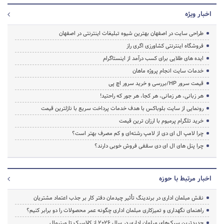
اخبار ویژه
طراحی سایت در اصفهان بهترین شیوه تبلیغات اینترنتی در اصفهان
فروشگاه اینترنتی کشاورزی اگری راز
ایده های طلایی برای کسب درآمد از اینستاگرام
خدمات سایت انجام پروژه ماهان
قیمت سرور HP/بررسی و خرید سرور اچ پی
هر زبانی، هر زمانی، هر کجا، هر جور که راحتید!
رونمایی از سایت بلوباکس با هدف خدمات پرداخت سریع با نازلترین قیمت
خرید تلگرام پرمیوم با ارزان ترین قیمت
چرا لامپ ال ای دی از لامپ رشته‌ای و کم مصرف بهتر است؟
چرا پنل های ال ای دی سقفی فروش خوبی دارند؟
اخبار مرتبط با حوزه
نقش مبلمان اداری در برندینگ تأثیر چیدمان دفتر کار بر جذب اعتماد مشتریان
راهنمای نگهداری و تمیزکاری مبلمان اداری چگونه عمر محصولات را دو برابر کنیم؟
جدیدترین سبک‌های مبلمان اداری در سال ۲۰۲۶ از کلاسیک تا مینیمال