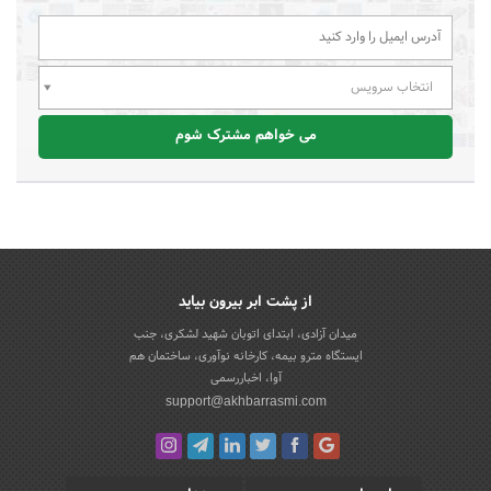
انتخاب سرویس
می خواهم مشترک شوم
از پشت ابر بیرون بیاید
میدان آزادی، ابتدای اتوبان شهید لشکری، جنب
ایستگاه مترو بیمه، کارخانه نوآوری، ساختمان هم
آوا، اخباررسمی
support@akhbarrasmi.com