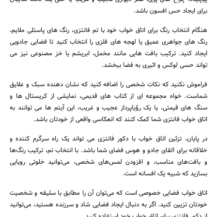
برای ایجاد حس افسون باشد.
هنگام انتخاب رنگ برای اتاق خواب خود با تم فانتزی، رنگ های پاستلی ملایم،
رنگ های جواهری عمیق یا لهجه های فلزی را انتخاب کنید تا فضایی جادویی
ایجاد کنید. ترکیب بافت هایی مانند مخمل، ابریشم یا خز مصنوعی نیز می
تواند حسی لوکس و اثیری به فضا ببخشد.
فراموش نکنید که نکات شخصی را اضافه کنید که نشان دهنده سبک و علایق
شماست. خواه مجموعه ای از کتاب های قدیمی، نمایشی از کریستال ها و
سنگ های قیمتی، یا یک رؤیاپرداز عجیب و غریب، این آیتم ها می توانند به
اتاق خواب فانتزی شما کمک کنند که انعکاسی واقعی از خودتان باشد.
در پایان، تزئین اتاق خواب با دکور فانتزی می تواند یک راه سرگرم کننده و
خلاقانه برای القای جادو و هوس فضای شما باشد. با انتخاب تم، ترکیب رنگ‌ها
و بافت‌های مناسب، و افزودن لمس‌های شخصی، می‌توانید خلوتی رویایی
بسازید که شبیه یک افسانه است.
اتاق خواب فضایی خصوصی است که می‌توان آن را مطابق با سلیقه و شخصیت
خودتان تزیین کنید. اگر به دنبال ایجاد فضایی شاد و سرزنده هستید، می‌توانید
از دکور فانتزی برای اتاق خواب خود استفاده کنید.