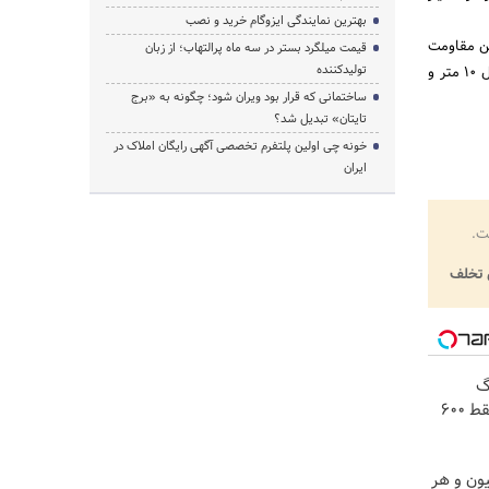
بهترین نمایندگی ایزوگام خرید و نصب
ن مقاومت
قیمت میلگرد بستر در سه ماه پرالتهاب؛ از زبان
تولیدکننده
در برابر سرما و گرما باشد. در آزمایشگاه‌ها نیز این موارد تست می‌شود. یک ایزوگام استاندارد دارای ابعادی با طول ۱۰ متر و
ساختمانی که قرار بود ویران شود؛ چگونه به «برج
تایتان» تبدیل شد؟
خونه چی اولین پلتفرم تخصصی آگهی رایگان املاک در
ایران
ت.
تخلف
! 3000گیگ
اینترنت خانگی 180 روزه فقط 600
😍😍 با 10 میلیون و هر