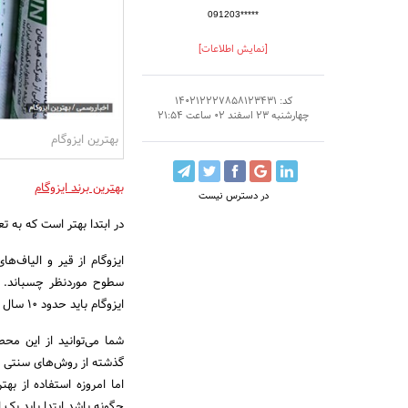
091203*****
[نمایش اطلاعات]
کد: 140212227858123431
چهارشنبه 23 اسفند 02 ساعت 21:54
بهترین ایزوگام
بهترین برند ایزوگام
در دسترس نیست
در ابتدا بهتر است که به تعر
ایزوگام از قیر و الیاف‌ه
سطوح موردنظر چسباند. ا
ایزوگام باید حدود ۱۰ سال برای شما کار کند.
شما می‌توانید از این محص
گذشته از روش‌‌های سنتی 
اما امروزه استفاده از به
چگونه باشد ابتدا باید یک 