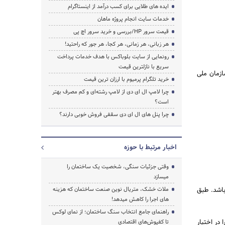
ایده های طلایی برای کسب درآمد از اینستاگرام
خدمات سایت انجام پروژه ماهان
قیمت سرور HP/بررسی و خرید سرور اچ پی
هر زبانی، هر زمانی، هر کجا، هر جور که راحتید!
رونمایی از سایت بلوباکس با هدف خدمات پرداخت
سریع با نازلترین قیمت
سازمان ملی
خرید تلگرام پرمیوم با ارزان ترین قیمت
چرا لامپ ال ای دی از لامپ رشته‌ای و کم مصرف بهتر
است؟
چرا پنل های ال ای دی سقفی فروش خوبی دارند؟
اخبار مرتبط با حوزه
وقتی جزئیات سنگی، شخصیت یک ساختمان را
میسازد
باشد. طبق
ملات خشک، متریال نوین صنعت ساختمان که هزینه‌
های اجرا را کاهش میدهد!
راهنمای جامع انتخاب سنگ ساختمان؛ از نمای لوکس
 در اختیار
تا کفپوش‌های اقتصادی